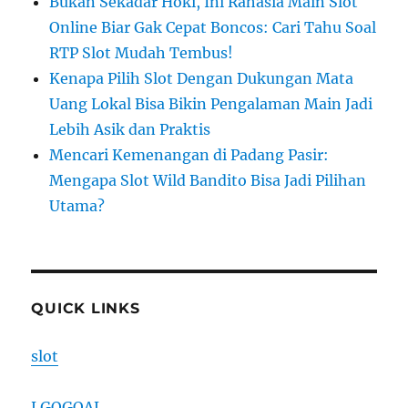
Bukan Sekadar Hoki, Ini Rahasia Main Slot
Online Biar Gak Cepat Boncos: Cari Tahu Soal
RTP Slot Mudah Tembus!
Kenapa Pilih Slot Dengan Dukungan Mata
Uang Lokal Bisa Bikin Pengalaman Main Jadi
Lebih Asik dan Praktis
Mencari Kemenangan di Padang Pasir:
Mengapa Slot Wild Bandito Bisa Jadi Pilihan
Utama?
QUICK LINKS
slot
LGOGOAL