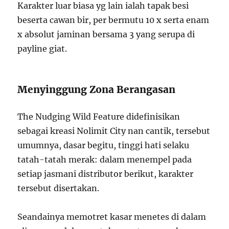
Karakter luar biasa yg lain ialah tapak besi
beserta cawan bir, per bermutu 10 x serta enam
x absolut jaminan bersama 3 yang serupa di
payline giat.
Menyinggung Zona Berangasan
The Nudging Wild Feature didefinisikan
sebagai kreasi Nolimit City nan cantik, tersebut
umumnya, dasar begitu, tinggi hati selaku
tatah-tatah merak: dalam menempel pada
setiap jasmani distributor berikut, karakter
tersebut disertakan.
Seandainya memotret kasar menetes di dalam