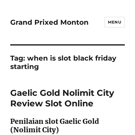
Grand Prixed Monton
MENU
Tag:
when is slot black friday
starting
Gaelic Gold Nolimit City
Review Slot Online
Penilaian slot Gaelic Gold
(Nolimit City)