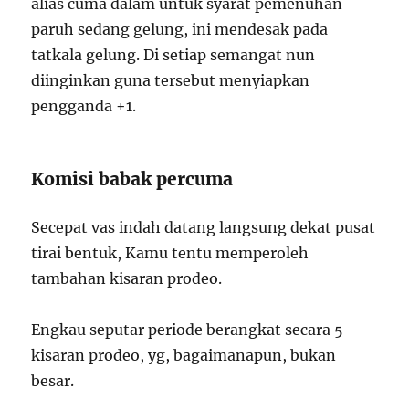
alias cuma dalam untuk syarat pemenuhan
paruh sedang gelung, ini mendesak pada
tatkala gelung. Di setiap semangat nun
diinginkan guna tersebut menyiapkan
pengganda +1.
Komisi babak percuma
Secepat vas indah datang langsung dekat pusat
tirai bentuk, Kamu tentu memperoleh
tambahan kisaran prodeo.
Engkau seputar periode berangkat secara 5
kisaran prodeo, yg, bagaimanapun, bukan
besar.