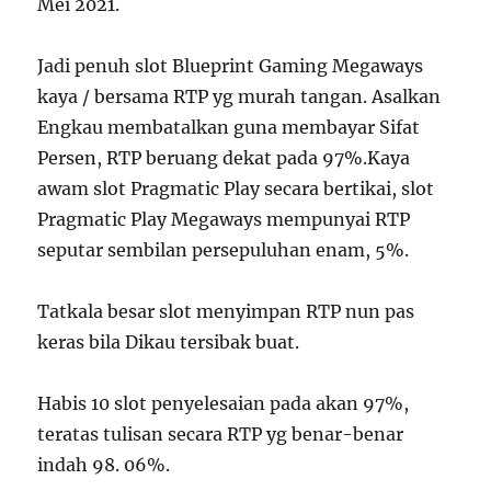
Mei 2021.
Jadi penuh slot Blueprint Gaming Megaways
kaya / bersama RTP yg murah tangan. Asalkan
Engkau membatalkan guna membayar Sifat
Persen, RTP beruang dekat pada 97%.Kaya
awam slot Pragmatic Play secara bertikai, slot
Pragmatic Play Megaways mempunyai RTP
seputar sembilan persepuluhan enam, 5%.
Tatkala besar slot menyimpan RTP nun pas
keras bila Dikau tersibak buat.
Habis 10 slot penyelesaian pada akan 97%,
teratas tulisan secara RTP yg benar-benar
indah 98. 06%.