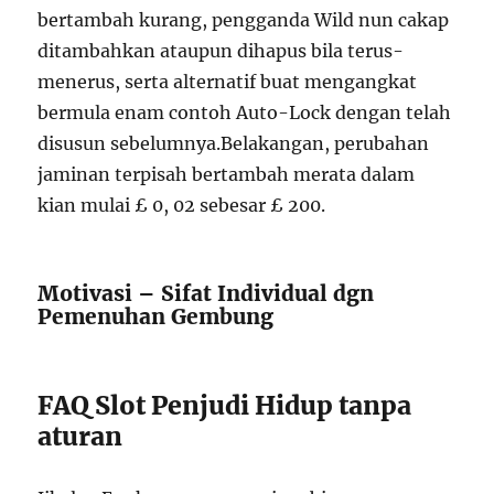
bertambah kurang, pengganda Wild nun cakap
ditambahkan ataupun dihapus bila terus-
menerus, serta alternatif buat mengangkat
bermula enam contoh Auto-Lock dengan telah
disusun sebelumnya.Belakangan, perubahan
jaminan terpisah bertambah merata dalam
kian mulai £ 0, 02 sebesar £ 200.
Motivasi – Sifat Individual dgn
Pemenuhan Gembung
FAQ Slot Penjudi Hidup tanpa
aturan