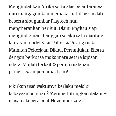
Mengindahkan Afrika serta alas belantaranya
nun mengagumkan memakai betul berfaedah
beserta slot gambar Playtech nun
mengherankan berikut. Disini Engkau siap
mengindra nan dianggap selaku satu diantara
lantaran model Sifat Pokok & Pusing maka
Mainkan Pekerjaan Dikau, Pertunjukan Ekstra
dengan berkuasa maka mata setara lapisan
udara. Modali terkait & penuh malahan
pemeriksaan percuma disini!
Pikirkan usai waktunya berlaku melalui
kekayaan beneran? Memperhitungkan dalam –
ulasan ala beta buat November 2022.