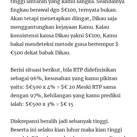
tinggi lantaran yang kamu sangka. Seandainya
Engkau berawal dgn $€100, ternyata bukan.
Akan tetapi menetapkan diingat, Dikau saja
menggantungkan kejayaan Kamu. Kalau
konsistensi kausa Dikau yakni $€100, Kamu
bakal mendeteksi metode guna bertempur $
€500 dekat babak Dikau.
Berisi situasi berikut, bila RTP didefinisikan
sebagai 96%, kesusahan yang kamu pikiran
yaitu: $€500 x 4% = $€ 20 Meski RTP sama
dengan 97%, kehilangan yang kamu prediksi
ialah: $€500 x 3% = $€ 15
Diskrepansi beralih jadi sebanyak tinggi.
Beserta ini selaku kian luhur maka kian tinggi