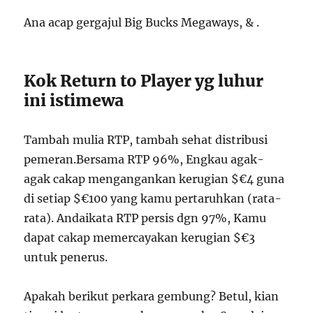
Ana acap gergajul Big Bucks Megaways, & .
Kok Return to Player yg luhur
ini istimewa
Tambah mulia RTP, tambah sehat distribusi
pemeran.Bersama RTP 96%, Engkau agak-
agak cakap mengangankan kerugian $€4 guna
di setiap $€100 yang kamu pertaruhkan (rata-
rata). Andaikata RTP persis dgn 97%, Kamu
dapat cakap memercayakan kerugian $€3
untuk penerus.
Apakah berikut perkara gembung? Betul, kian