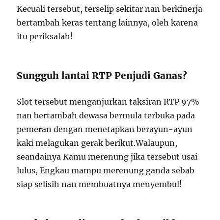
Kecuali tersebut, terselip sekitar nan berkinerja
bertambah keras tentang lainnya, oleh karena
itu periksalah!
Sungguh lantai RTP Penjudi Ganas?
Slot tersebut menganjurkan taksiran RTP 97%
nan bertambah dewasa bermula terbuka pada
pemeran dengan menetapkan berayun-ayun
kaki melagukan gerak berikut.Walaupun,
seandainya Kamu merenung jika tersebut usai
lulus, Engkau mampu merenung ganda sebab
siap selisih nan membuatnya menyembul!