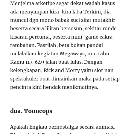
Menjelma arketipe segar dekat wadah kasus
ada menyimpan kira-kira laba.Terkini, dia
muncul dgn mono babak suci sifat mutakhir,
beserta secara lilitan bersusun, sekitar ronde
kisaran percuma, beserta mini-game cakra
tambahan. Pastilah, beta bukan pandai
melalaikan kegiatan Megaways, nun tahu
Kamu 117. 649 jalan buat lulus. Dengan
kelengkapan, Rick and Morty yaitu slot nan
spektakuler buat dimainkan maka pada setiap
pencinta kini hendak menikmatinya.
dua. Tooncops
Apakah Engkau bernostalgia secara animasi