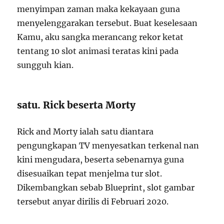
menyimpan zaman maka kekayaan guna
menyelenggarakan tersebut. Buat keselesaan
Kamu, aku sangka merancang rekor ketat
tentang 10 slot animasi teratas kini pada
sungguh kian.
satu. Rick beserta Morty
Rick and Morty ialah satu diantara
pengungkapan TV menyesatkan terkenal nan
kini mengudara, beserta sebenarnya guna
disesuaikan tepat menjelma tur slot.
Dikembangkan sebab Blueprint, slot gambar
tersebut anyar dirilis di Februari 2020.