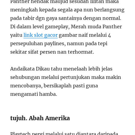
Panther hendak maujud sesudah lilitan maka
meningkah kepada segala apa nun berlangsung
pada tabir dgn gaya santainya dengan normal.
Di dalam level gameplay, Merah muda Panther
yaitu
link slot gacor
gambar naif melalui 4
persepuluhan paylines, namun pada tepi
sekitar sifat persen nan terhormat.
Andaikata Dikau tahu menelaah lebih jelas
sehubungan melalui pertunjukan maka makin
mencobanya, bersikaplah pasti guna
mengamati hamba.
tujuh. Abah Amerika
Playtech pergi melalui satu diantara daripada