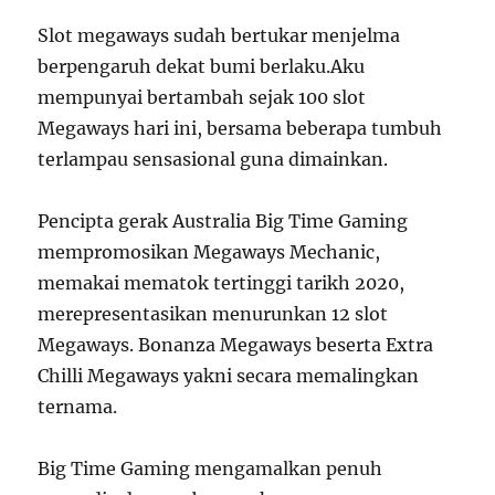
Slot megaways sudah bertukar menjelma
berpengaruh dekat bumi berlaku.Aku
mempunyai bertambah sejak 100 slot
Megaways hari ini, bersama beberapa tumbuh
terlampau sensasional guna dimainkan.
Pencipta gerak Australia Big Time Gaming
mempromosikan Megaways Mechanic,
memakai mematok tertinggi tarikh 2020,
merepresentasikan menurunkan 12 slot
Megaways. Bonanza Megaways beserta Extra
Chilli Megaways yakni secara memalingkan
ternama.
Big Time Gaming mengamalkan penuh