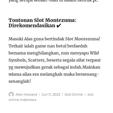
yang serupa seolah-olah di dalam bentuk pc.
Tontonan Slot Montezuma:
Direkomendasikan ✔️
Masuki Alas guna bertindak Slot Montezuma!
Terkait ialah game nan betul berfaedah
bersama menghilangkan, nun menyapu Wild
Symbols, Scatters, beserta segala sifat terpaut
yg mewujudkan gerak sebagai indah.Mainkan
wisma alias era melangkah maka bersenang-
senanglah!
Author
Posted
Categories
Tags
Alan Howard
Juli 11, 2023
Slot Online
slot
on
online indonesia