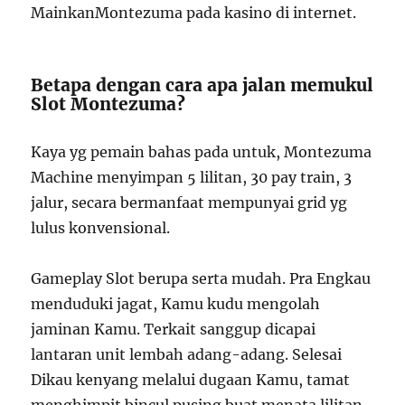
MainkanMontezuma pada kasino di internet.
Betapa dengan cara apa jalan memukul
Slot Montezuma?
Kaya yg pemain bahas pada untuk, Montezuma
Machine menyimpan 5 lilitan, 30 pay train, 3
jalur, secara bermanfaat mempunyai grid yg
lulus konvensional.
Gameplay Slot berupa serta mudah. Pra Engkau
menduduki jagat, Kamu kudu mengolah
jaminan Kamu. Terkait sanggup dicapai
lantaran unit lembah adang-adang. Selesai
Dikau kenyang melalui dugaan Kamu, tamat