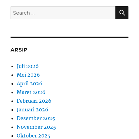
SE
Search
for:
ARSIP
Juli 2026
Mei 2026
April 2026
Maret 2026
Februari 2026
Januari 2026
Desember 2025
November 2025
Oktober 2025