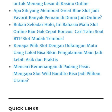
untuk Menang besar di Kasino Online
Apa Sih yang Membuat Great Blue Slot Jadi
Favorit Banyak Pemain di Dunia Judi Online?
Bukan Sekadar Hoki, Ini Rahasia Main Slot
Online Biar Gak Cepat Boncos: Cari Tahu Soal
RTP Slot Mudah Tembus!
Kenapa Pilih Slot Dengan Dukungan Mata
Uang Lokal Bisa Bikin Pengalaman Main Jadi
Lebih Asik dan Praktis
Mencari Kemenangan di Padang Pasir:
Mengapa Slot Wild Bandito Bisa Jadi Pilihan
Utama?
QUICK LINKS