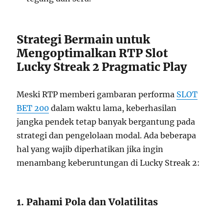
Strategi Bermain untuk
Mengoptimalkan RTP Slot
Lucky Streak 2 Pragmatic Play
Meski RTP memberi gambaran performa
SLOT
BET 200
dalam waktu lama, keberhasilan
jangka pendek tetap banyak bergantung pada
strategi dan pengelolaan modal. Ada beberapa
hal yang wajib diperhatikan jika ingin
menambang keberuntungan di Lucky Streak 2:
1. Pahami Pola dan Volatilitas