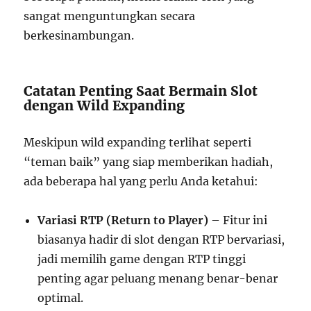
sangat menguntungkan secara
berkesinambungan.
Catatan Penting Saat Bermain Slot
dengan Wild Expanding
Meskipun wild expanding terlihat seperti
“teman baik” yang siap memberikan hadiah,
ada beberapa hal yang perlu Anda ketahui:
Variasi RTP (Return to Player)
– Fitur ini
biasanya hadir di slot dengan RTP bervariasi,
jadi memilih game dengan RTP tinggi
penting agar peluang menang benar-benar
optimal.