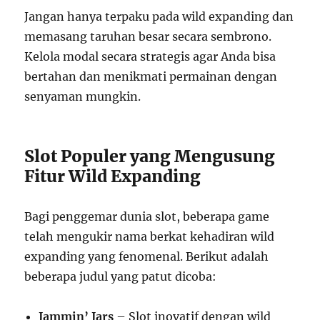
Jangan hanya terpaku pada wild expanding dan
memasang taruhan besar secara sembrono.
Kelola modal secara strategis agar Anda bisa
bertahan dan menikmati permainan dengan
senyaman mungkin.
Slot Populer yang Mengusung
Fitur Wild Expanding
Bagi penggemar dunia slot, beberapa game
telah mengukir nama berkat kehadiran wild
expanding yang fenomenal. Berikut adalah
beberapa judul yang patut dicoba:
Jammin’ Jars
– Slot inovatif dengan wild