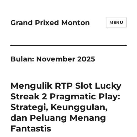
Grand Prixed Monton
MENU
Bulan:
November 2025
Mengulik RTP Slot Lucky
Streak 2 Pragmatic Play:
Strategi, Keunggulan,
dan Peluang Menang
Fantastis