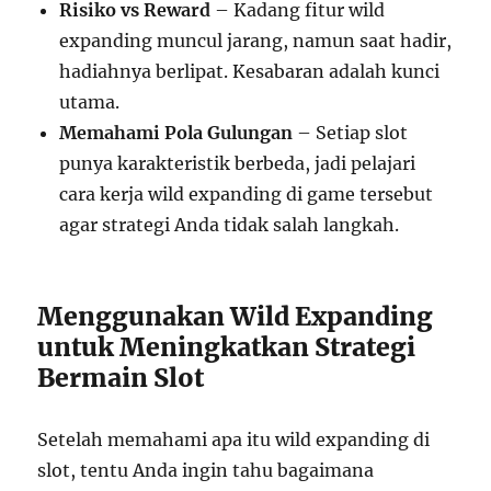
Risiko vs Reward
– Kadang fitur wild
expanding muncul jarang, namun saat hadir,
hadiahnya berlipat. Kesabaran adalah kunci
utama.
Memahami Pola Gulungan
– Setiap slot
punya karakteristik berbeda, jadi pelajari
cara kerja wild expanding di game tersebut
agar strategi Anda tidak salah langkah.
Menggunakan Wild Expanding
untuk Meningkatkan Strategi
Bermain Slot
Setelah memahami apa itu wild expanding di
slot, tentu Anda ingin tahu bagaimana