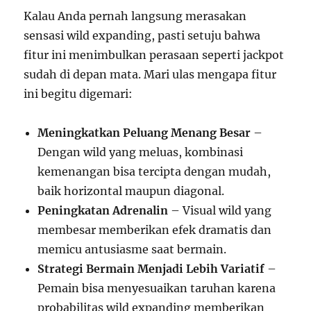
Kalau Anda pernah langsung merasakan
sensasi wild expanding, pasti setuju bahwa
fitur ini menimbulkan perasaan seperti jackpot
sudah di depan mata. Mari ulas mengapa fitur
ini begitu digemari:
Meningkatkan Peluang Menang Besar
–
Dengan wild yang meluas, kombinasi
kemenangan bisa tercipta dengan mudah,
baik horizontal maupun diagonal.
Peningkatan Adrenalin
– Visual wild yang
membesar memberikan efek dramatis dan
memicu antusiasme saat bermain.
Strategi Bermain Menjadi Lebih Variatif
–
Pemain bisa menyesuaikan taruhan karena
probabilitas wild expanding memberikan