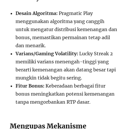
Desain Algoritma:
Pragmatic Play
menggunakan algoritma yang canggih
untuk mengatur distribusi kemenangan dan
bonus, memastikan permainan tetap adil
dan menarik.
Varians/Gaming Volatility:
Lucky Streak 2
memiliki varians menengah-tinggi yang
berarti kemenangan akan datang besar tapi
mungkin tidak begitu sering.
Fitur Bonus:
Keberadaan berbagai fitur
bonus meningkatkan potensi kemenangan
tanpa mengorbankan RTP dasar.
Mengupas Mekanisme