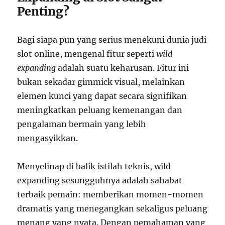
Penting?
Bagi siapa pun yang serius menekuni dunia judi
slot online, mengenal fitur seperti
wild
expanding
adalah suatu keharusan. Fitur ini
bukan sekadar gimmick visual, melainkan
elemen kunci yang dapat secara signifikan
meningkatkan peluang kemenangan dan
pengalaman bermain yang lebih
mengasyikkan.
Menyelinap di balik istilah teknis, wild
expanding sesungguhnya adalah sahabat
terbaik pemain: memberikan momen-momen
dramatis yang menegangkan sekaligus peluang
menang yang nyata. Dengan pemahaman yang