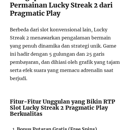
Permainan Lucky Streak 2 dari
Pragmatic Play
Berbeda dari slot konvensional lain, Lucky
Streak 2 menawarkan pengalaman bermain
yang penuh dinamika dan strategi unik. Game
ini hadir dengan 5 gulungan dan 25 garis
pembayaran, dan dihiasi oleh grafik yang tajam
serta efek suara yang memacu adrenalin saat
berjudi.
Fitur-Fitur Unggulan yang Bikin RTP
Slot Lucky Streak 2 Pragmatic Play
Berkualitas
Bonus Putaran Gratis (Free Spins)