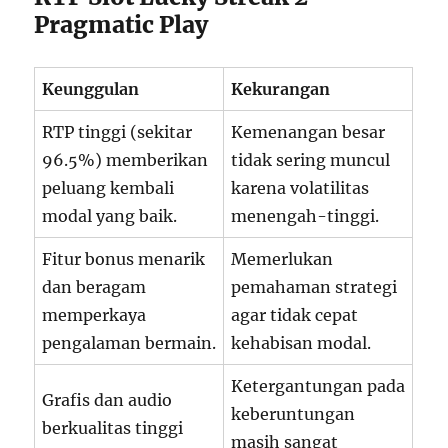
Pragmatic Play
Keunggulan
Kekurangan
RTP tinggi (sekitar
Kemenangan besar
96.5%) memberikan
tidak sering muncul
peluang kembali
karena volatilitas
modal yang baik.
menengah-tinggi.
Fitur bonus menarik
Memerlukan
dan beragam
pemahaman strategi
memperkaya
agar tidak cepat
pengalaman bermain.
kehabisan modal.
Ketergantungan pada
Grafis dan audio
keberuntungan
berkualitas tinggi
masih sangat