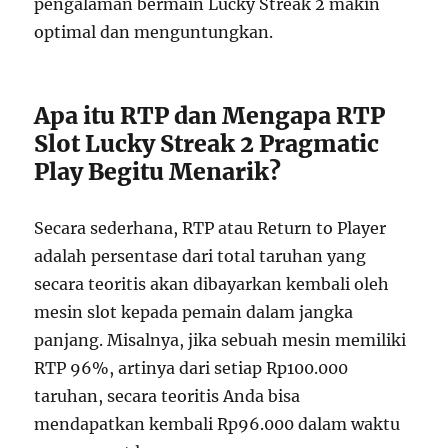
pengalaman bermain Lucky Streak 2 makin
optimal dan menguntungkan.
Apa itu RTP dan Mengapa RTP
Slot Lucky Streak 2 Pragmatic
Play Begitu Menarik?
Secara sederhana, RTP atau Return to Player
adalah persentase dari total taruhan yang
secara teoritis akan dibayarkan kembali oleh
mesin slot kepada pemain dalam jangka
panjang. Misalnya, jika sebuah mesin memiliki
RTP 96%, artinya dari setiap Rp100.000
taruhan, secara teoritis Anda bisa
mendapatkan kembali Rp96.000 dalam waktu