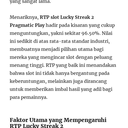
yang sangat lama.
Menariknya,
RTP slot Lucky Streak 2
Pragmatic Play
hadir pada kisaran yang cukup
menguntungkan, yakni sekitar 96.50%. Nilai
ini sedikit di atas rata-rata standar industri,
membuatnya menjadi pilihan utama bagi
mereka yang mengincar slot dengan peluang
menang tinggi. RTP yang baik ini menandakan
bahwa slot ini tidak hanya bergantung pada
keberuntungan, melainkan juga dirancang
untuk memberikan imbal hasil yang adil bagi
para pemainnya.
Faktor Utama yang Mempengaruhi
RTP Lucky Streak 2