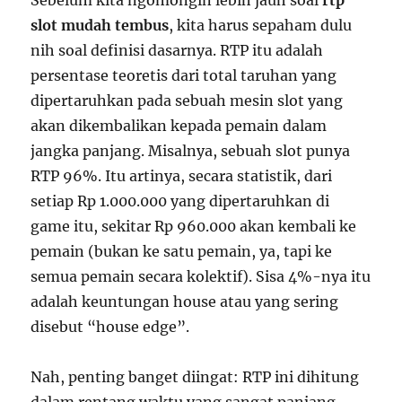
Sebelum kita ngomongin lebih jauh soal
rtp
slot mudah tembus
, kita harus sepaham dulu
nih soal definisi dasarnya. RTP itu adalah
persentase teoretis dari total taruhan yang
dipertaruhkan pada sebuah mesin slot yang
akan dikembalikan kepada pemain dalam
jangka panjang. Misalnya, sebuah slot punya
RTP 96%. Itu artinya, secara statistik, dari
setiap Rp 1.000.000 yang dipertaruhkan di
game itu, sekitar Rp 960.000 akan kembali ke
pemain (bukan ke satu pemain, ya, tapi ke
semua pemain secara kolektif). Sisa 4%-nya itu
adalah keuntungan house atau yang sering
disebut “house edge”.
Nah, penting banget diingat: RTP ini dihitung