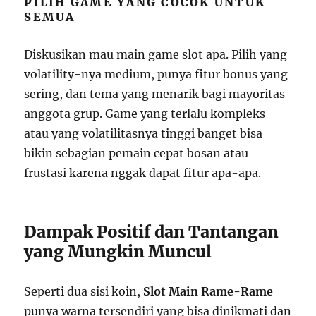
PILIH GAME YANG COCOK UNTUK
SEMUA
Diskusikan mau main game slot apa. Pilih yang
volatility-nya medium, punya fitur bonus yang
sering, dan tema yang menarik bagi mayoritas
anggota grup. Game yang terlalu kompleks
atau yang volatilitasnya tinggi banget bisa
bikin sebagian pemain cepat bosan atau
frustasi karena nggak dapat fitur apa-apa.
Dampak Positif dan Tantangan
yang Mungkin Muncul
Seperti dua sisi koin,
Slot Main Rame-Rame
punya warna tersendiri yang bisa dinikmati dan