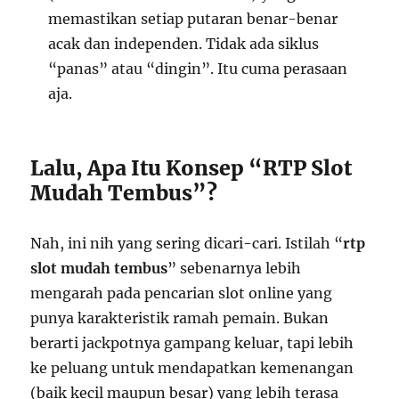
memastikan setiap putaran benar-benar
acak dan independen. Tidak ada siklus
“panas” atau “dingin”. Itu cuma perasaan
aja.
Lalu, Apa Itu Konsep “RTP Slot
Mudah Tembus”?
Nah, ini nih yang sering dicari-cari. Istilah “
rtp
slot mudah tembus
” sebenarnya lebih
mengarah pada pencarian slot online yang
punya karakteristik ramah pemain. Bukan
berarti jackpotnya gampang keluar, tapi lebih
ke peluang untuk mendapatkan kemenangan
(baik kecil maupun besar) yang lebih terasa