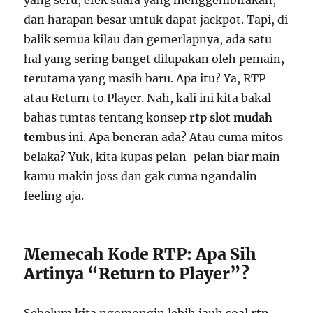
yang seru, efek suara yang menggembirakan,
dan harapan besar untuk dapat jackpot. Tapi, di
balik semua kilau dan gemerlapnya, ada satu
hal yang sering banget dilupakan oleh pemain,
terutama yang masih baru. Apa itu? Ya, RTP
atau Return to Player. Nah, kali ini kita bakal
bahas tuntas tentang konsep
rtp slot mudah
tembus
ini. Apa beneran ada? Atau cuma mitos
belaka? Yuk, kita kupas pelan-pelan biar main
kamu makin joss dan gak cuma ngandalin
feeling aja.
Memecah Kode RTP: Apa Sih
Artinya “Return to Player”?