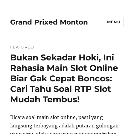
Grand Prixed Monton
MENU
FEATURED
Bukan Sekadar Hoki, Ini
Rahasia Main Slot Online
Biar Gak Cepat Boncos:
Cari Tahu Soal RTP Slot
Mudah Tembus!
Bicara soal main slot online, pasti yang
langsung terbayang adalah putaran gulungan