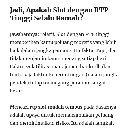
Jadi, Apakah Slot dengan RTP
Tinggi Selalu Ramah?
Jawabannya: relatif. Slot dengan RTP tinggi
memberikan kamu peluang teoretis yang lebih
baik dalam jangka panjang. Itu fakta. Tapi, dia
tidak menjamin kamu menang setiap hari.
Faktor volatilitas, manajemen bankroll, dan
tentu saja faktor keberuntungan (dalam jangka
pendek) tetap memegang peranan sangat
besar.
Mencari
rtp slot mudah tembus
pada dasarnya
adalah upaya untuk memaksimalkan peluang
dan meminimalkan risiko. Itu adalah langkah