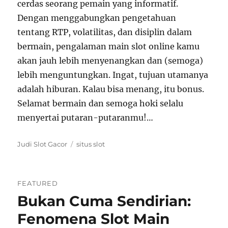
cerdas seorang pemain yang informatif.
Dengan menggabungkan pengetahuan
tentang RTP, volatilitas, dan disiplin dalam
bermain, pengalaman main slot online kamu
akan jauh lebih menyenangkan dan (semoga)
lebih menguntungkan. Ingat, tujuan utamanya
adalah hiburan. Kalau bisa menang, itu bonus.
Selamat bermain dan semoga hoki selalu
menyertai putaran-putaranmu!…
Categories
Tags
Judi Slot Gacor
situs slot
FEATURED
Bukan Cuma Sendirian:
Fenomena Slot Main