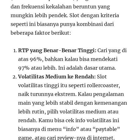
dan frekuensi kekalahan beruntun yang
mungkin lebih pendek. Slot dengan kriteria
seperti ini biasanya punya kombinasi dari
beberapa faktor berikut:
RTP yang Benar-Benar Tinggi:
Cari yang di
atas 96%, bahkan kalau bisa mendekati
97% atau lebih. Ini adalah dasar utama.
Volatilitas Medium ke Rendah:
Slot
volatilitas tinggi itu seperti rollercoaster,
naik turunnya ekstrem. Kalau pengalaman
main yang lebih stabil dengan kemenangan
lebih rutin, pilih volatilitas medium atau
rendah. Kamu bisa cek info volatilitas ini
biasanya di menu “info” atau “paytable”
game, atau cari review-nya di internet.