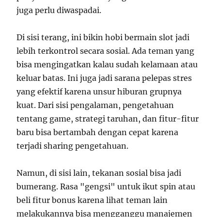
juga perlu diwaspadai.
Di sisi terang, ini bikin hobi bermain slot jadi
lebih terkontrol secara sosial. Ada teman yang
bisa mengingatkan kalau sudah kelamaan atau
keluar batas. Ini juga jadi sarana pelepas stres
yang efektif karena unsur hiburan grupnya
kuat. Dari sisi pengalaman, pengetahuan
tentang game, strategi taruhan, dan fitur-fitur
baru bisa bertambah dengan cepat karena
terjadi sharing pengetahuan.
Namun, di sisi lain, tekanan sosial bisa jadi
bumerang. Rasa "gengsi" untuk ikut spin atau
beli fitur bonus karena lihat teman lain
melakukannya bisa mengganggu manajemen