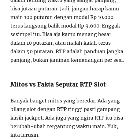
dalam rentang waktu yang sangat panjang,
bisa jutaan putaran. Jadi, jangan harap kamu
main 100 putaran dengan modal Rp 10.000
terus langsung balik modal Rp 9.600. Enggak
sesimpel itu. Bisa aja kamu menang besar
dalam 10 putaran, atau malah kalah terus
dalam 50 putaran. RTP adalah panduan jangka
panjang, bukan jaminan kemenangan per sesi.
Mitos vs Fakta Seputar RTP Slot
Banyak banget mitos yang beredar. Ada yang
bilang slot dengan RTP tinggi pasti gampang
kasih jackpot. Ada juga yang ngira RTP itu bisa
berubah-ubah tergantung waktu main. Yuk,
kita lurusin.