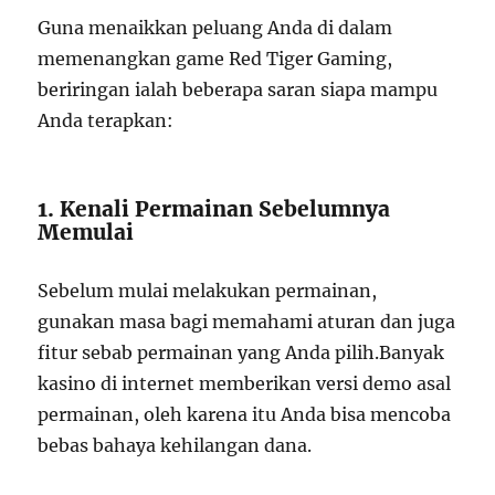
Guna menaikkan peluang Anda di dalam
memenangkan game Red Tiger Gaming,
beriringan ialah beberapa saran siapa mampu
Anda terapkan:
1. Kenali Permainan Sebelumnya
Memulai
Sebelum mulai melakukan permainan,
gunakan masa bagi memahami aturan dan juga
fitur sebab permainan yang Anda pilih.Banyak
kasino di internet memberikan versi demo asal
permainan, oleh karena itu Anda bisa mencoba
bebas bahaya kehilangan dana.