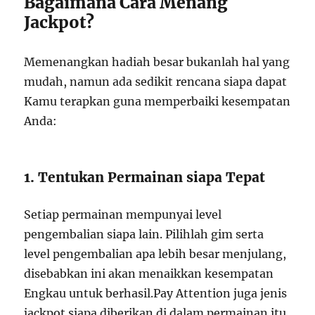
Bagaimana Cara Menang
Jackpot?
Memenangkan hadiah besar bukanlah hal yang
mudah, namun ada sedikit rencana siapa dapat
Kamu terapkan guna memperbaiki kesempatan
Anda:
1. Tentukan Permainan siapa Tepat
Setiap permainan mempunyai level
pengembalian siapa lain. Pilihlah gim serta
level pengembalian apa lebih besar menjulang,
disebabkan ini akan menaikkan kesempatan
Engkau untuk berhasil.Pay Attention juga jenis
jackpot siapa diberikan di dalam permainan itu.