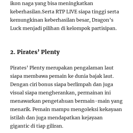
ikon naga yang bisa meningkatkan
keberhasilan.Serta RTP LIVE siapa tinggi serta
kemungkinan keberhasilan besar, Dragon’s
Luck menjadi pilihan di kelompok partisipan.
2. Pirates’ Plenty
Pirates’ Plenty merupakan pengalaman laut
siapa membawa pemain ke dunia bajak laut.
Dengan ciri bonus siapa berlimpah dan juga
visual siapa mengherankan, permainan ini
menawarkan pengetahuan bermain-main yang
menarik. Pemain mampu mengoleksi kekayaan
istilah dan juga mendapatkan kejayaan
gigantic di tiap giliran.