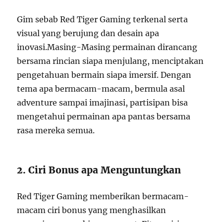
Gim sebab Red Tiger Gaming terkenal serta
visual yang berujung dan desain apa
inovasi.Masing-Masing permainan dirancang
bersama rincian siapa menjulang, menciptakan
pengetahuan bermain siapa imersif. Dengan
tema apa bermacam-macam, bermula asal
adventure sampai imajinasi, partisipan bisa
mengetahui permainan apa pantas bersama
rasa mereka semua.
2. Ciri Bonus apa Menguntungkan
Red Tiger Gaming memberikan bermacam-
macam ciri bonus yang menghasilkan