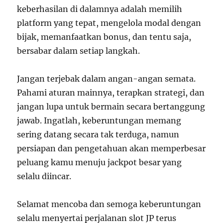
keberhasilan di dalamnya adalah memilih
platform yang tepat, mengelola modal dengan
bijak, memanfaatkan bonus, dan tentu saja,
bersabar dalam setiap langkah.
Jangan terjebak dalam angan-angan semata.
Pahami aturan mainnya, terapkan strategi, dan
jangan lupa untuk bermain secara bertanggung
jawab. Ingatlah, keberuntungan memang
sering datang secara tak terduga, namun
persiapan dan pengetahuan akan memperbesar
peluang kamu menuju jackpot besar yang
selalu diincar.
Selamat mencoba dan semoga keberuntungan
selalu menyertai perjalanan slot JP terus