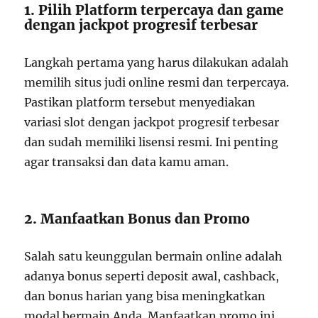
1. Pilih Platform terpercaya dan game
dengan jackpot progresif terbesar
Langkah pertama yang harus dilakukan adalah
memilih situs judi online resmi dan terpercaya.
Pastikan platform tersebut menyediakan
variasi slot dengan jackpot progresif terbesar
dan sudah memiliki lisensi resmi. Ini penting
agar transaksi dan data kamu aman.
2. Manfaatkan Bonus dan Promo
Salah satu keunggulan bermain online adalah
adanya bonus seperti deposit awal, cashback,
dan bonus harian yang bisa meningkatkan
modal bermain Anda. Manfaatkan promo ini