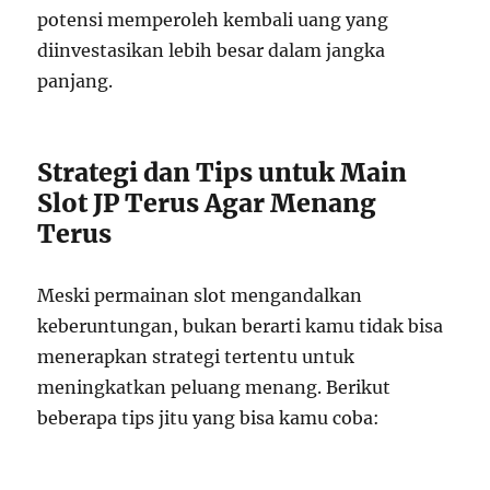
potensi memperoleh kembali uang yang
diinvestasikan lebih besar dalam jangka
panjang.
Strategi dan Tips untuk Main
Slot JP Terus Agar Menang
Terus
Meski permainan slot mengandalkan
keberuntungan, bukan berarti kamu tidak bisa
menerapkan strategi tertentu untuk
meningkatkan peluang menang. Berikut
beberapa tips jitu yang bisa kamu coba: