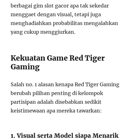
berbagai gim slot gacor apa tak sekedar
menggaet dengan visual, tetapi juga
menghadiahkan probabilitas mengalahkan
yang cukup menggiurkan.
Kekuatan Game Red Tiger
Gaming
Salah no. 1 alasan kenapa Red Tiger Gaming
berubah pilihan penting di kelompok
partisipan adalah disebabkan sedikit
keistimewaan apa mereka tawarkan:
1. Visual serta Model siapa Menarik