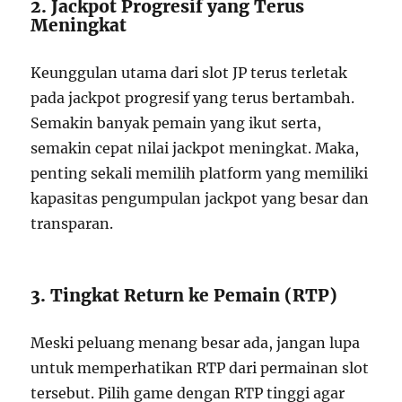
2. Jackpot Progresif yang Terus
Meningkat
Keunggulan utama dari slot JP terus terletak
pada jackpot progresif yang terus bertambah.
Semakin banyak pemain yang ikut serta,
semakin cepat nilai jackpot meningkat. Maka,
penting sekali memilih platform yang memiliki
kapasitas pengumpulan jackpot yang besar dan
transparan.
3. Tingkat Return ke Pemain (RTP)
Meski peluang menang besar ada, jangan lupa
untuk memperhatikan RTP dari permainan slot
tersebut. Pilih game dengan RTP tinggi agar