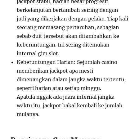
jackpot stabil, hadiah besar progresif
berkelanjutan bertambah seiring dengan
judi yang dikerjakan dengan pelaku. Tiap kali
seorang memasang pertaruhan, sebagian
sebab duit tersebut akan ditambahkan ke
keberuntungan. Ini sering ditemukan
internal gim slot.
Keberuntungan Harian: Sejumlah casino
memberikan jackpot apa mesti
dimenangkan dalam jangka waktu tertentu,
seperti harian atau setiap minggu.
Apabila nggak ada juara internal jangka
waktu itu, jackpot bakal kembali ke jumlah
mulanya.