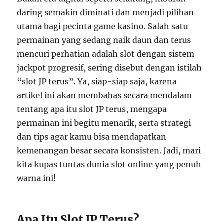
daring semakin diminati dan menjadi pilihan
utama bagi pecinta game kasino. Salah satu
permainan yang sedang naik daun dan terus
mencuri perhatian adalah slot dengan sistem
jackpot progresif, sering disebut dengan istilah
“slot JP terus”. Ya, siap-siap saja, karena
artikel ini akan membahas secara mendalam
tentang apa itu slot JP terus, mengapa
permainan ini begitu menarik, serta strategi
dan tips agar kamu bisa mendapatkan
kemenangan besar secara konsisten. Jadi, mari
kita kupas tuntas dunia slot online yang penuh
warna ini!
Apa Itu Slot JP Terus?