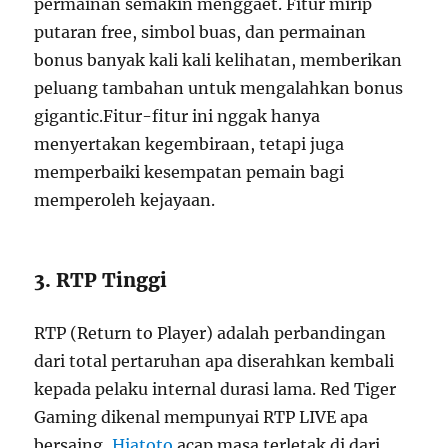
permainan semakin menggaet. Fitur mirip
putaran free, simbol buas, dan permainan
bonus banyak kali kali kelihatan, memberikan
peluang tambahan untuk mengalahkan bonus
gigantic.Fitur-fitur ini nggak hanya
menyertakan kegembiraan, tetapi juga
memperbaiki kesempatan pemain bagi
memperoleh kejayaan.
3. RTP Tinggi
RTP (Return to Player) adalah perbandingan
dari total pertaruhan apa diserahkan kembali
kepada pelaku internal durasi lama. Red Tiger
Gaming dikenal mempunyai RTP LIVE apa
bersaing,
Hiatoto
acap masa terletak di dari