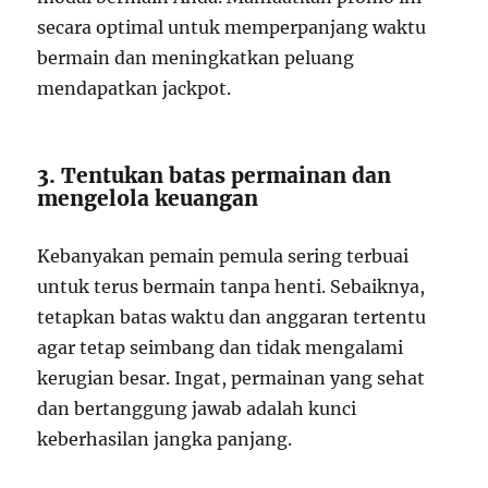
secara optimal untuk memperpanjang waktu
bermain dan meningkatkan peluang
mendapatkan jackpot.
3. Tentukan batas permainan dan
mengelola keuangan
Kebanyakan pemain pemula sering terbuai
untuk terus bermain tanpa henti. Sebaiknya,
tetapkan batas waktu dan anggaran tertentu
agar tetap seimbang dan tidak mengalami
kerugian besar. Ingat, permainan yang sehat
dan bertanggung jawab adalah kunci
keberhasilan jangka panjang.