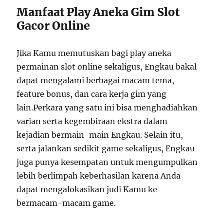
Manfaat Play Aneka Gim Slot
Gacor Online
Jika Kamu memutuskan bagi play aneka
permainan slot online sekaligus, Engkau bakal
dapat mengalami berbagai macam tema,
feature bonus, dan cara kerja gim yang
lain.Perkara yang satu ini bisa menghadiahkan
varian serta kegembiraan ekstra dalam
kejadian bermain-main Engkau. Selain itu,
serta jalankan sedikit game sekaligus, Engkau
juga punya kesempatan untuk mengumpulkan
lebih berlimpah keberhasilan karena Anda
dapat mengalokasikan judi Kamu ke
bermacam-macam game.