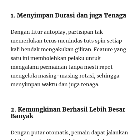
1. Menyimpan Durasi dan juga Tenaga
Dengan fitur autoplay, partisipan tak
memerlukan terus menindas tuts spin setiap
kali hendak mengakukan giliran. Feature yang
satu ini membolehkan pelaku untuk
mengalami permainan tanpa mesti repot
mengelola masing-masing rotasi, sehingga
menyimpan waktu dan juga tenaga.
2. Kemungkinan Berhasil Lebih Besar
Banyak
Dengan putar otomatis, pemain dapat jalankan