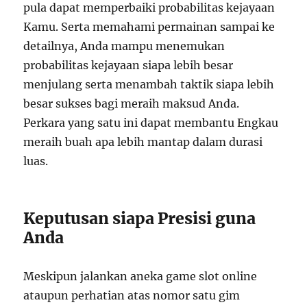
pula dapat memperbaiki probabilitas kejayaan
Kamu. Serta memahami permainan sampai ke
detailnya, Anda mampu menemukan
probabilitas kejayaan siapa lebih besar
menjulang serta menambah taktik siapa lebih
besar sukses bagi meraih maksud Anda.
Perkara yang satu ini dapat membantu Engkau
meraih buah apa lebih mantap dalam durasi
luas.
Keputusan siapa Presisi guna
Anda
Meskipun jalankan aneka game slot online
ataupun perhatian atas nomor satu gim