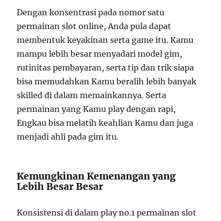
Dengan konsentrasi pada nomor satu
permainan slot online, Anda pula dapat
membentuk keyakinan serta game itu. Kamu
mampu lebih besar menyadari model gim,
rutinitas pembayaran, serta tip dan trik siapa
bisa memudahkan Kamu beralih lebih banyak
skilled di dalam memainkannya. Serta
permainan yang Kamu play dengan rapi,
Engkau bisa melatih keahlian Kamu dan juga
menjadi ahli pada gim itu.
Kemungkinan Kemenangan yang
Lebih Besar Besar
Konsistensi di dalam play no.1 permainan slot