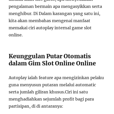
pengalaman bermain apa mengasyikkan serta
menghibur. Di Dalam karangan yang satu ini,
kita akan membahas mengenai manfaat
memakai ciri autoplay internal game slot
online.
Keunggulan Putar Otomatis
dalam Gim Slot Online Online
Autoplay ialah feature apa mengizinkan pelaku
guna menyusun putaran melalui automatic
serta jumlah giliran khusus.Ciri ini satu
menghadiahkan sejumlah profit bagi para
partisipan, di di antaranya: