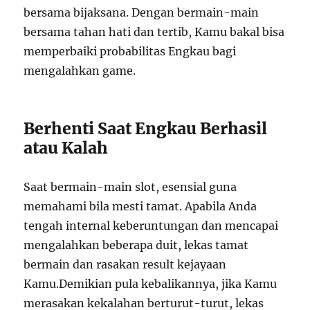
bersama bijaksana. Dengan bermain-main
bersama tahan hati dan tertib, Kamu bakal bisa
memperbaiki probabilitas Engkau bagi
mengalahkan game.
Berhenti Saat Engkau Berhasil
atau Kalah
Saat bermain-main slot, esensial guna
memahami bila mesti tamat. Apabila Anda
tengah internal keberuntungan dan mencapai
mengalahkan beberapa duit, lekas tamat
bermain dan rasakan result kejayaan
Kamu.Demikian pula kebalikannya, jika Kamu
merasakan kekalahan berturut-turut, lekas