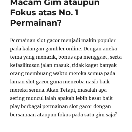
Macam Gim ataupun
Fokus atas No. 1
Permainan?
Permainan slot gacor menjadi makin populer
pada kalangan gambler online. Dengan aneka
tema yang menarik, bonus apa menggaet, serta
kefasilitasan jalan masuk, tidak kaget banyak
orang membuang waktu mereka semua pada
laman slot gacor guna mencoba nasib baik
mereka semua. Akan Tetapi, masalah apa
sering muncul ialah apakah lebih besar baik
play berbagai permainan slot gacor dengan
bersamaan ataupun fokus pada satu gim saja?