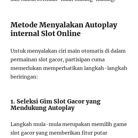
Metode Menyalakan Autoplay
internal Slot Online
Untuk menyalakan ciri main otomatis di dalam
permainan slot gacor, partisipan cuma
memerlukan memperhatikan langkah-langkah
beriringan:
1. Seleksi Gim Slot Gacor yang
Mendukung Autoplay
Langkah mula-mula merupakan memilih game
slot gacor yang memberikan fitur putar