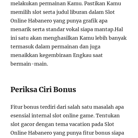
melakukan permainan Kamu. Pastikan Kamu
memilih slot serta judul liburan dalam Slot
Online Habanero yang punya grafik apa
menarik serta standar vokal siapa mantap.Hal
ini satu akan menghasilkan Kamu lebih banyak
termasuk dalam permainan dan juga
menaikkan kegembiraan Engkau saat
bermain-main.
Periksa Ciri Bonus
Fitur bonus terdiri dari salah satu masalah apa
esensial internal slot online game. Tentukan
slot gacor dengan tema vacation pada Slot
Online Habanero yang punya fitur bonus siapa