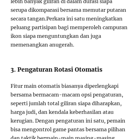
lebih banyak giliran di dalam durasi siapa
serupa dikomparasi bersama memutar putaran
secara tangan.Perkara ini satu meningkatkan
peluang partisipan bagi memperoleh campuran
ikon siapa menguntungkan dan juga
memenangkan anugerah.
3. Pengaturan Rotasi Otomatis
Fitur main otomatis biasanya diperlengkapi
bersama bermacam-macam opsi pengaturan,
seperti jumlah total giliran siapa diharapkan,
harga judi, dan kendala keberhasilan atau
kerugian. Dengan pengaturan ini satu, pemain
bisa mengontrol game pantas bersama pilihan
dan taktik bermain-main masing-masing.