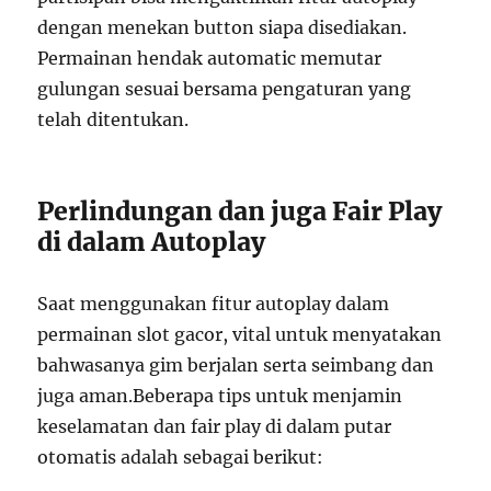
dengan menekan button siapa disediakan.
Permainan hendak automatic memutar
gulungan sesuai bersama pengaturan yang
telah ditentukan.
Perlindungan dan juga Fair Play
di dalam Autoplay
Saat menggunakan fitur autoplay dalam
permainan slot gacor, vital untuk menyatakan
bahwasanya gim berjalan serta seimbang dan
juga aman.Beberapa tips untuk menjamin
keselamatan dan fair play di dalam putar
otomatis adalah sebagai berikut: