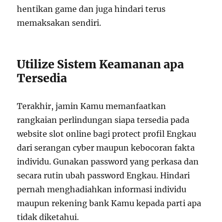
hentikan game dan juga hindari terus
memaksakan sendiri.
Utilize Sistem Keamanan apa
Tersedia
Terakhir, jamin Kamu memanfaatkan
rangkaian perlindungan siapa tersedia pada
website slot online bagi protect profil Engkau
dari serangan cyber maupun kebocoran fakta
individu. Gunakan password yang perkasa dan
secara rutin ubah password Engkau. Hindari
pernah menghadiahkan informasi individu
maupun rekening bank Kamu kepada parti apa
tidak diketahui.