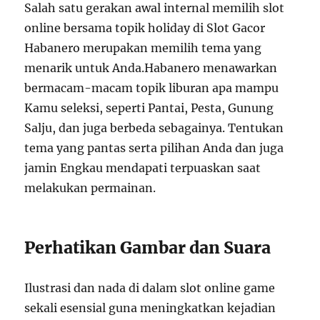
Salah satu gerakan awal internal memilih slot
online bersama topik holiday di Slot Gacor
Habanero merupakan memilih tema yang
menarik untuk Anda.Habanero menawarkan
bermacam-macam topik liburan apa mampu
Kamu seleksi, seperti Pantai, Pesta, Gunung
Salju, dan juga berbeda sebagainya. Tentukan
tema yang pantas serta pilihan Anda dan juga
jamin Engkau mendapati terpuaskan saat
melakukan permainan.
Perhatikan Gambar dan Suara
Ilustrasi dan nada di dalam slot online game
sekali esensial guna meningkatkan kejadian