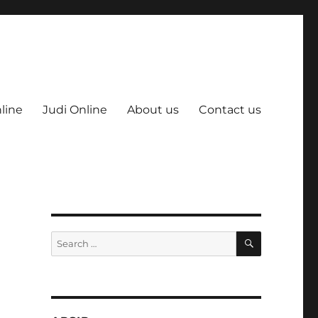
line
Judi Online
About us
Contact us
SEARCH
Search
for: