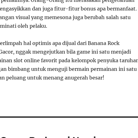
 pemainnya. Orang-Orang Itu merasakan pengetahuan
ngasyikkan dan juga fitur-fitur bonus apa bermanfaat.
ncangan visual yang memesona juga berubah salah satu
minati oleh pelaku.
erlimpah hal optimis apa dijual dari Banana Rock
Gacor, nggak mengejutkan bila game ini satu menjadi
ainan slot online favorit pada kelompok penyuka taruha
angan bimbang untuk menguji bermain permainan ini satu
an peluang untuk menang anugerah besar!