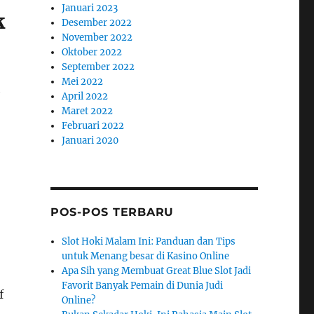
Januari 2023
k
Desember 2022
November 2022
Oktober 2022
September 2022
Mei 2022
h
April 2022
Maret 2022
Februari 2022
Januari 2020
POS-POS TERBARU
Slot Hoki Malam Ini: Panduan dan Tips
untuk Menang besar di Kasino Online
Apa Sih yang Membuat Great Blue Slot Jadi
Favorit Banyak Pemain di Dunia Judi
f
Online?