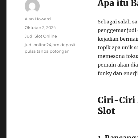
Apa itu 
Author
Alan Howard
Sebagai salah s
Posted
Oktober 2, 2024
penggemar judi 
on
Categories
Judi Slot Online
kejadian berma
Tags
judi online24jam deposit
topik apa unik 
pulsa tanpa potongan
memesona fokus 
pemain akan dia
funky dan enerj
Ciri-Cir
Slot
1. Rancang