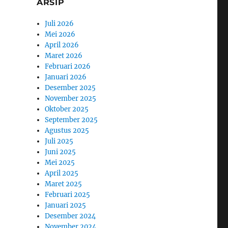
ARSIP
Juli 2026
Mei 2026
April 2026
Maret 2026
Februari 2026
Januari 2026
Desember 2025
November 2025
Oktober 2025
September 2025
Agustus 2025
Juli 2025
Juni 2025
Mei 2025
April 2025
Maret 2025
Februari 2025
Januari 2025
Desember 2024
November 2024