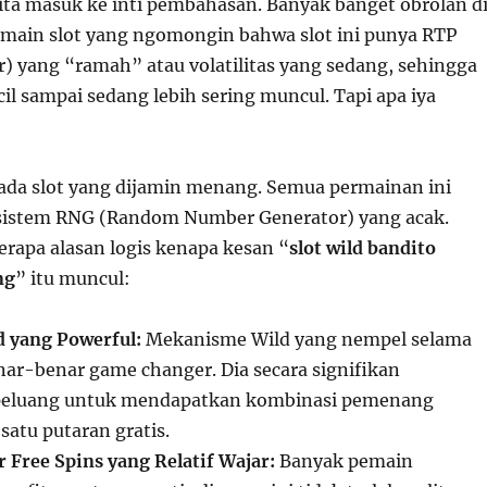
ita masuk ke inti pembahasan. Banyak banget obrolan d
main slot yang ngomongin bahwa slot ini punya RTP
r) yang “ramah” atau volatilitas yang sedang, sehingga
l sampai sedang lebih sering muncul. Tapi apa iya
ada slot yang dijamin menang. Semua permainan ini
s sistem RNG (Random Number Generator) yang acak.
rapa alasan logis kenapa kesan “
slot wild bandito
ng
” itu muncul:
d yang Powerful:
Mekanisme Wild yang nempel selama
enar-benar game changer. Dia secara signifikan
eluang untuk mendapatkan kombinasi pemenang
satu putaran gratis.
 Free Spins yang Relatif Wajar:
Banyak pemain