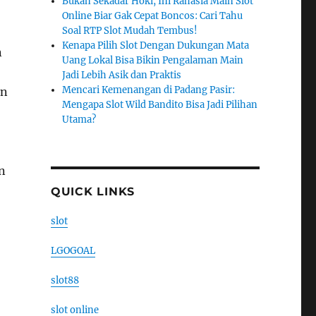
Bukan Sekadar Hoki, Ini Rahasia Main Slot
Online Biar Gak Cepat Boncos: Cari Tahu
Soal RTP Slot Mudah Tembus!
Kenapa Pilih Slot Dengan Dukungan Mata
n
Uang Lokal Bisa Bikin Pengalaman Main
Jadi Lebih Asik dan Praktis
Mencari Kemenangan di Padang Pasir:
an
Mengapa Slot Wild Bandito Bisa Jadi Pilihan
Utama?
n
QUICK LINKS
slot
LGOGOAL
slot88
slot online