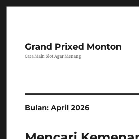
Grand Prixed Monton
Cara Main Slot Agar Menang
Bulan:
April 2026
Mencari Kemenan