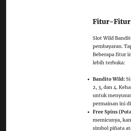
Fitur-Fitu
Slot Wild Bandi
pembayaran. Tap
Beberapa fitur 
lebih terbuka:
Bandito Wild:
Si
2, 3, dan 4. Keh
untuk menyusun
permainan ini 
Free Spins (Puta
memicunya, kamu
simbol piñata at