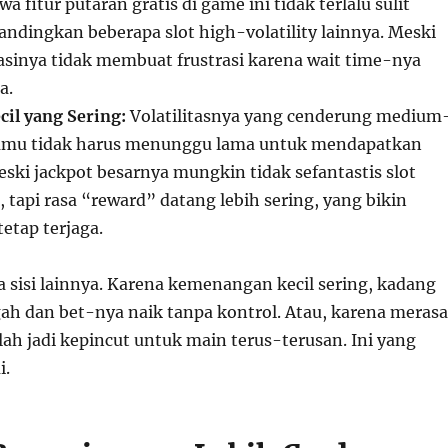
 fitur putaran gratis di game ini tidak terlalu sulit
andingkan beberapa slot high-volatility lainnya. Meski
sasinya tidak membuat frustrasi karena wait time-nya
a.
il yang Sering:
Volatilitasnya yang cenderung medium
mu tidak harus menunggu lama untuk mendapatkan
ki jackpot besarnya mungkin tidak sefantastis slot
i, tapi rasa “reward” datang lebih sering, yang bikin
etap terjaga.
a sisi lainnya. Karena kemenangan kecil sering, kadang
gah dan bet-nya naik tanpa kontrol. Atau, karena merasa
h jadi kepincut untuk main terus-terusan. Ini yang
i.