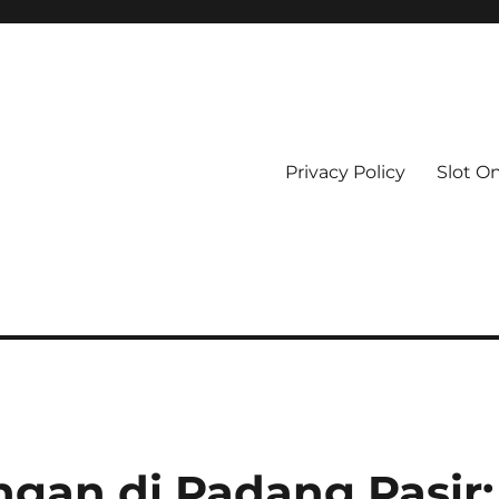
Privacy Policy
Slot On
gan di Padang Pasir: