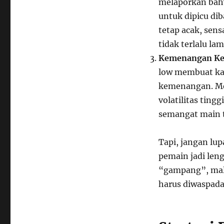
melaporkan bahwa
untuk dipicu dib
tetap acak, sen
tidak terlalu lam
Kemenangan Kec
low membuat ka
kemenangan. Mes
volatilitas tingg
semangat main t
Tapi, jangan lup
pemain jadi len
“gampang”, mala
harus diwaspada