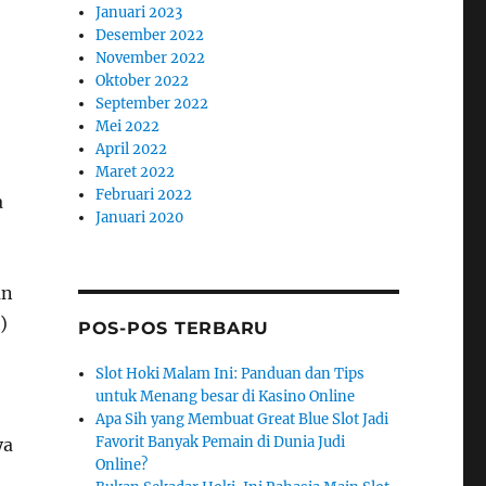
Januari 2023
Desember 2022
November 2022
Oktober 2022
September 2022
Mei 2022
April 2022
Maret 2022
Februari 2022
a
Januari 2020
an
)
POS-POS TERBARU
Slot Hoki Malam Ini: Panduan dan Tips
untuk Menang besar di Kasino Online
Apa Sih yang Membuat Great Blue Slot Jadi
Favorit Banyak Pemain di Dunia Judi
ya
Online?