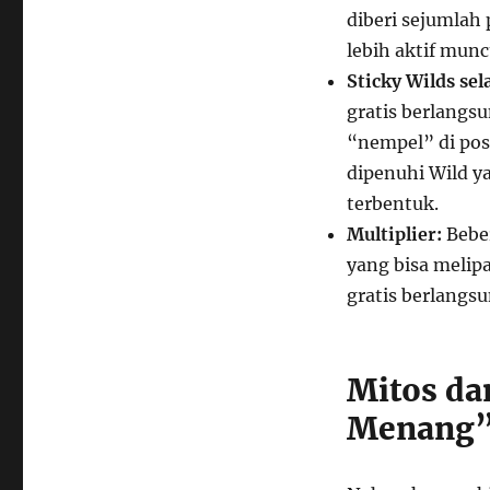
diberi sejumlah p
lebih aktif munc
Sticky Wilds sel
gratis berlangs
“nempel” di pos
dipenuhi Wild y
terbentuk.
Multiplier:
Beber
yang bisa meli
gratis berlangsu
Mitos da
Menang