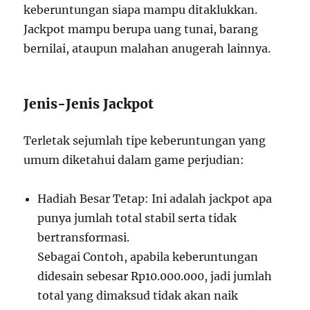
keberuntungan siapa mampu ditaklukkan.
Jackpot mampu berupa uang tunai, barang
bernilai, ataupun malahan anugerah lainnya.
Jenis-Jenis Jackpot
Terletak sejumlah tipe keberuntungan yang
umum diketahui dalam game perjudian:
Hadiah Besar Tetap: Ini adalah jackpot apa
punya jumlah total stabil serta tidak
bertransformasi.
Sebagai Contoh, apabila keberuntungan
didesain sebesar Rp10.000.000, jadi jumlah
total yang dimaksud tidak akan naik