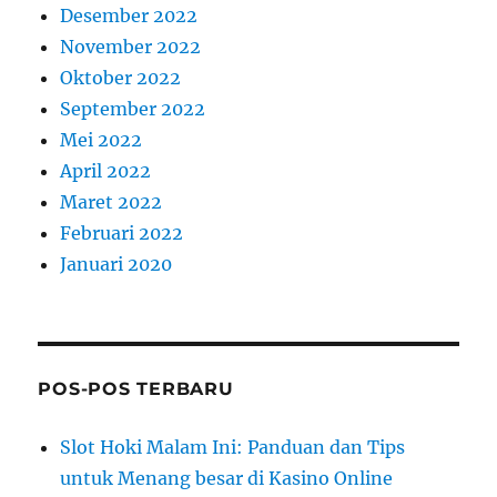
Desember 2022
November 2022
Oktober 2022
September 2022
Mei 2022
April 2022
Maret 2022
Februari 2022
Januari 2020
POS-POS TERBARU
Slot Hoki Malam Ini: Panduan dan Tips
untuk Menang besar di Kasino Online