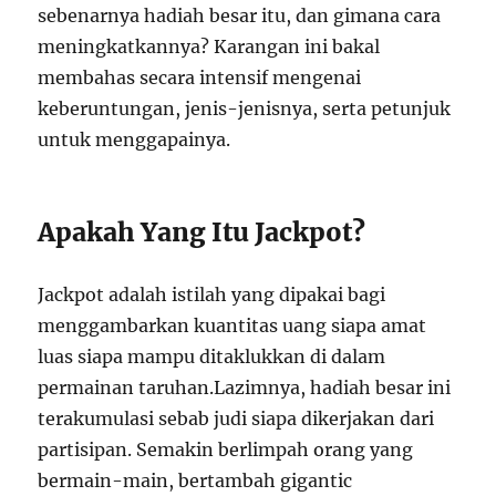
sebenarnya hadiah besar itu, dan gimana cara
meningkatkannya? Karangan ini bakal
membahas secara intensif mengenai
keberuntungan, jenis-jenisnya, serta petunjuk
untuk menggapainya.
Apakah Yang Itu Jackpot?
Jackpot adalah istilah yang dipakai bagi
menggambarkan kuantitas uang siapa amat
luas siapa mampu ditaklukkan di dalam
permainan taruhan.Lazimnya, hadiah besar ini
terakumulasi sebab judi siapa dikerjakan dari
partisipan. Semakin berlimpah orang yang
bermain-main, bertambah gigantic