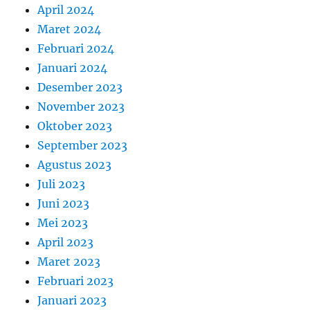
April 2024
Maret 2024
Februari 2024
Januari 2024
Desember 2023
November 2023
Oktober 2023
September 2023
Agustus 2023
Juli 2023
Juni 2023
Mei 2023
April 2023
Maret 2023
Februari 2023
Januari 2023