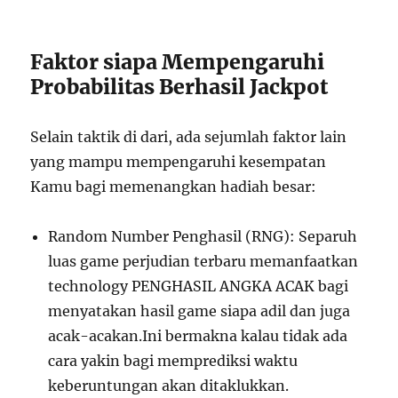
Faktor siapa Mempengaruhi
Probabilitas Berhasil Jackpot
Selain taktik di dari, ada sejumlah faktor lain
yang mampu mempengaruhi kesempatan
Kamu bagi memenangkan hadiah besar:
Random Number Penghasil (RNG): Separuh
luas game perjudian terbaru memanfaatkan
technology PENGHASIL ANGKA ACAK bagi
menyatakan hasil game siapa adil dan juga
acak-acakan.Ini bermakna kalau tidak ada
cara yakin bagi memprediksi waktu
keberuntungan akan ditaklukkan.