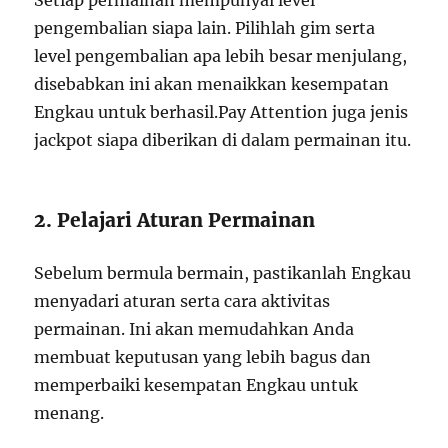
Setiap permainan mempunyai level
pengembalian siapa lain. Pilihlah gim serta
level pengembalian apa lebih besar menjulang,
disebabkan ini akan menaikkan kesempatan
Engkau untuk berhasil.Pay Attention juga jenis
jackpot siapa diberikan di dalam permainan itu.
2. Pelajari Aturan Permainan
Sebelum bermula bermain, pastikanlah Engkau
menyadari aturan serta cara aktivitas
permainan. Ini akan memudahkan Anda
membuat keputusan yang lebih bagus dan
memperbaiki kesempatan Engkau untuk
menang.