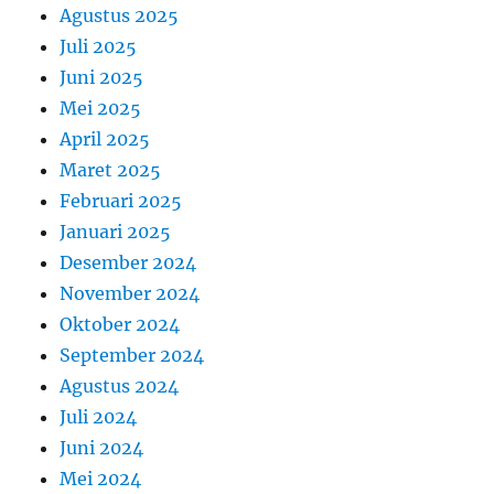
Agustus 2025
Juli 2025
Juni 2025
Mei 2025
April 2025
Maret 2025
Februari 2025
Januari 2025
Desember 2024
November 2024
Oktober 2024
September 2024
Agustus 2024
Juli 2024
Juni 2024
Mei 2024