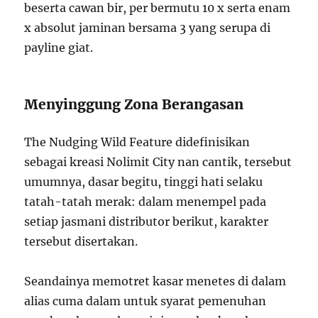
beserta cawan bir, per bermutu 10 x serta enam
x absolut jaminan bersama 3 yang serupa di
payline giat.
Menyinggung Zona Berangasan
The Nudging Wild Feature didefinisikan
sebagai kreasi Nolimit City nan cantik, tersebut
umumnya, dasar begitu, tinggi hati selaku
tatah-tatah merak: dalam menempel pada
setiap jasmani distributor berikut, karakter
tersebut disertakan.
Seandainya memotret kasar menetes di dalam
alias cuma dalam untuk syarat pemenuhan