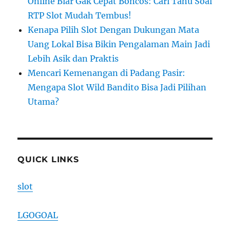
Online Biar Gak Cepat Boncos: Cari Tahu Soal
RTP Slot Mudah Tembus!
Kenapa Pilih Slot Dengan Dukungan Mata
Uang Lokal Bisa Bikin Pengalaman Main Jadi
Lebih Asik dan Praktis
Mencari Kemenangan di Padang Pasir:
Mengapa Slot Wild Bandito Bisa Jadi Pilihan
Utama?
QUICK LINKS
slot
LGOGOAL