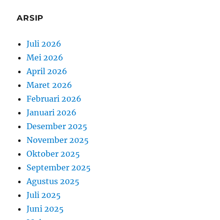
ARSIP
Juli 2026
Mei 2026
April 2026
Maret 2026
Februari 2026
Januari 2026
Desember 2025
November 2025
Oktober 2025
September 2025
Agustus 2025
Juli 2025
Juni 2025