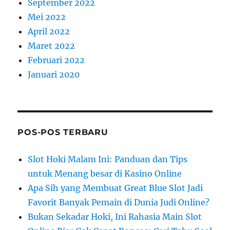
September 2022
Mei 2022
April 2022
Maret 2022
Februari 2022
Januari 2020
POS-POS TERBARU
Slot Hoki Malam Ini: Panduan dan Tips
untuk Menang besar di Kasino Online
Apa Sih yang Membuat Great Blue Slot Jadi
Favorit Banyak Pemain di Dunia Judi Online?
Bukan Sekadar Hoki, Ini Rahasia Main Slot