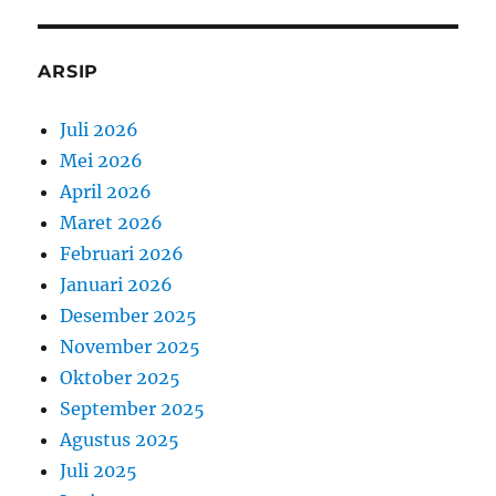
ARSIP
Juli 2026
Mei 2026
April 2026
Maret 2026
Februari 2026
Januari 2026
Desember 2025
November 2025
Oktober 2025
September 2025
Agustus 2025
Juli 2025