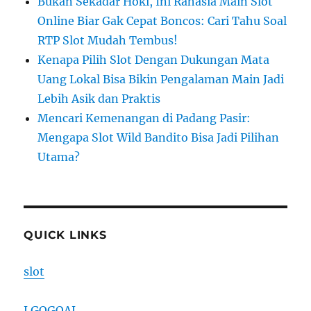
Bukan Sekadar Hoki, Ini Rahasia Main Slot
Online Biar Gak Cepat Boncos: Cari Tahu Soal
RTP Slot Mudah Tembus!
Kenapa Pilih Slot Dengan Dukungan Mata
Uang Lokal Bisa Bikin Pengalaman Main Jadi
Lebih Asik dan Praktis
Mencari Kemenangan di Padang Pasir:
Mengapa Slot Wild Bandito Bisa Jadi Pilihan
Utama?
QUICK LINKS
slot
LGOGOAL