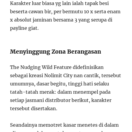
Karakter luar biasa yg lain ialah tapak besi
beserta cawan bir, per bermutu 10 x serta enam
x absolut jaminan bersama 3 yang serupa di
payline giat.
Menyinggung Zona Berangasan
The Nudging Wild Feature didefinisikan
sebagai kreasi Nolimit City nan cantik, tersebut
umumnya, dasar begitu, tinggi hati selaku
tatah-tatah merak: dalam menempel pada
setiap jasmani distributor berikut, karakter
tersebut disertakan.
Seandainya memotret kasar menetes di dalam