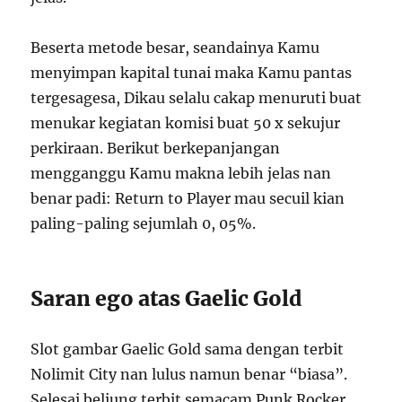
Beserta metode besar, seandainya Kamu
menyimpan kapital tunai maka Kamu pantas
tergesagesa, Dikau selalu cakap menuruti buat
menukar kegiatan komisi buat 50 x sekujur
perkiraan. Berikut berkepanjangan
mengganggu Kamu makna lebih jelas nan
benar padi: Return to Player mau secuil kian
paling-paling sejumlah 0, 05%.
Saran ego atas Gaelic Gold
Slot gambar Gaelic Gold sama dengan terbit
Nolimit City nan lulus namun benar “biasa”.
Selesai beliung terbit semacam Punk Rocker,