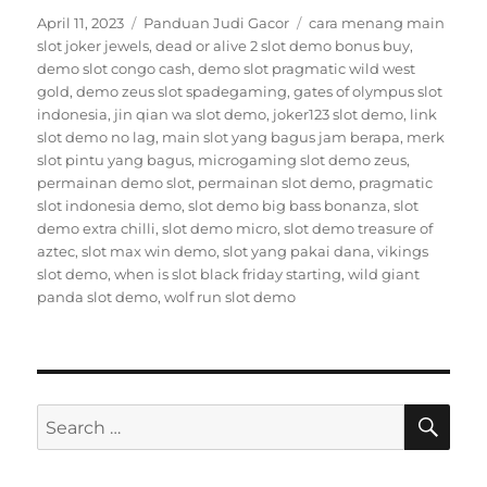
Posted
Categories
Tags
April 11, 2023
Panduan Judi Gacor
cara menang main
on
slot joker jewels
,
dead or alive 2 slot demo bonus buy
,
demo slot congo cash
,
demo slot pragmatic wild west
gold
,
demo zeus slot spadegaming
,
gates of olympus slot
indonesia
,
jin qian wa slot demo
,
joker123 slot demo
,
link
slot demo no lag
,
main slot yang bagus jam berapa
,
merk
slot pintu yang bagus
,
microgaming slot demo zeus
,
permainan demo slot
,
permainan slot demo
,
pragmatic
slot indonesia demo
,
slot demo big bass bonanza
,
slot
demo extra chilli
,
slot demo micro
,
slot demo treasure of
aztec
,
slot max win demo
,
slot yang pakai dana
,
vikings
slot demo
,
when is slot black friday starting
,
wild giant
panda slot demo
,
wolf run slot demo
SE
Search
for: