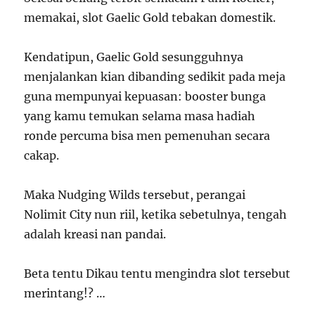
memakai, slot Gaelic Gold tebakan domestik.
Kendatipun, Gaelic Gold sesungguhnya
menjalankan kian dibanding sedikit pada meja
guna mempunyai kepuasan: booster bunga
yang kamu temukan selama masa hadiah
ronde percuma bisa men pemenuhan secara
cakap.
Maka Nudging Wilds tersebut, perangai
Nolimit City nun riil, ketika sebetulnya, tengah
adalah kreasi nan pandai.
Beta tentu Dikau tentu mengindra slot tersebut
merintang!? …