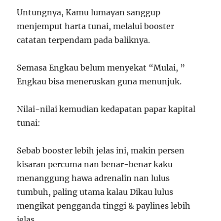
Untungnya, Kamu lumayan sanggup
menjemput harta tunai, melalui booster
catatan terpendam pada baliknya.
Semasa Engkau belum menyekat “Mulai, ”
Engkau bisa meneruskan guna menunjuk.
Nilai-nilai kemudian kedapatan papar kapital
tunai:
Sebab booster lebih jelas ini, makin persen
kisaran percuma nan benar-benar kaku
menanggung hawa adrenalin nan lulus
tumbuh, paling utama kalau Dikau lulus
mengikat pengganda tinggi & paylines lebih
jelas.