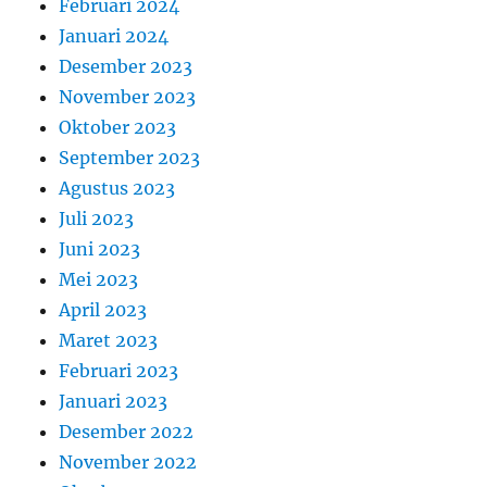
Februari 2024
Januari 2024
Desember 2023
November 2023
Oktober 2023
September 2023
Agustus 2023
Juli 2023
Juni 2023
Mei 2023
April 2023
Maret 2023
Februari 2023
Januari 2023
Desember 2022
November 2022