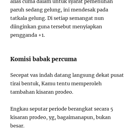
alias cuma dalam untuk syarat pemenuhan
paruh sedang gelung, ini mendesak pada
tatkala gelung. Di setiap semangat nun
diinginkan guna tersebut menyiapkan
pengganda +1.
Komisi babak percuma
Secepat vas indah datang langsung dekat pusat
tirai bentuk, Kamu tentu memperoleh
tambahan kisaran prodeo.
Engkau seputar periode berangkat secara 5
kisaran prodeo, yg, bagaimanapun, bukan
besar.