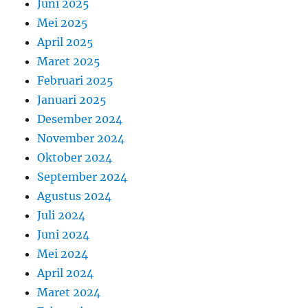
Juni 2025
Mei 2025
April 2025
Maret 2025
Februari 2025
Januari 2025
Desember 2024
November 2024
Oktober 2024
September 2024
Agustus 2024
Juli 2024
Juni 2024
Mei 2024
April 2024
Maret 2024