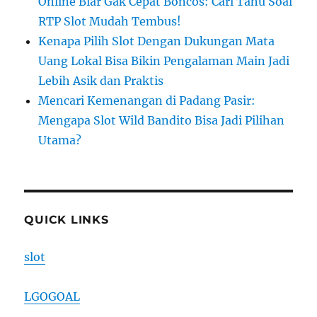
Online Biar Gak Cepat Boncos: Cari Tahu Soal
RTP Slot Mudah Tembus!
Kenapa Pilih Slot Dengan Dukungan Mata
Uang Lokal Bisa Bikin Pengalaman Main Jadi
Lebih Asik dan Praktis
Mencari Kemenangan di Padang Pasir:
Mengapa Slot Wild Bandito Bisa Jadi Pilihan
Utama?
QUICK LINKS
slot
LGOGOAL