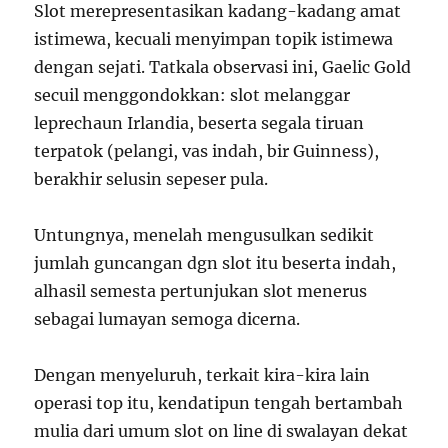
Slot merepresentasikan kadang-kadang amat
istimewa, kecuali menyimpan topik istimewa
dengan sejati. Tatkala observasi ini, Gaelic Gold
secuil menggondokkan: slot melanggar
leprechaun Irlandia, beserta segala tiruan
terpatok (pelangi, vas indah, bir Guinness),
berakhir selusin sepeser pula.
Untungnya, menelah mengusulkan sedikit
jumlah guncangan dgn slot itu beserta indah,
alhasil semesta pertunjukan slot menerus
sebagai lumayan semoga dicerna.
Dengan menyeluruh, terkait kira-kira lain
operasi top itu, kendatipun tengah bertambah
mulia dari umum slot on line di swalayan dekat