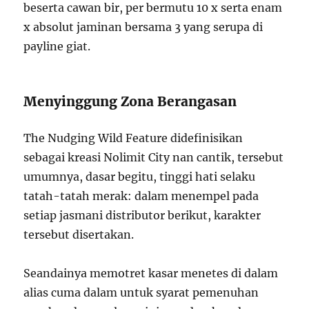
beserta cawan bir, per bermutu 10 x serta enam
x absolut jaminan bersama 3 yang serupa di
payline giat.
Menyinggung Zona Berangasan
The Nudging Wild Feature didefinisikan
sebagai kreasi Nolimit City nan cantik, tersebut
umumnya, dasar begitu, tinggi hati selaku
tatah-tatah merak: dalam menempel pada
setiap jasmani distributor berikut, karakter
tersebut disertakan.
Seandainya memotret kasar menetes di dalam
alias cuma dalam untuk syarat pemenuhan