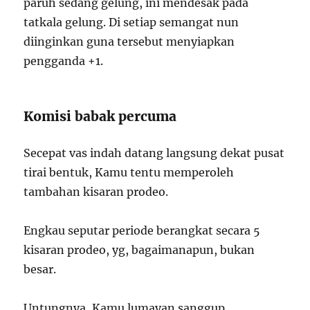
paruh sedang gelung, ini mendesak pada
tatkala gelung. Di setiap semangat nun
diinginkan guna tersebut menyiapkan
pengganda +1.
Komisi babak percuma
Secepat vas indah datang langsung dekat pusat
tirai bentuk, Kamu tentu memperoleh
tambahan kisaran prodeo.
Engkau seputar periode berangkat secara 5
kisaran prodeo, yg, bagaimanapun, bukan
besar.
Untungnya, Kamu lumayan sanggup