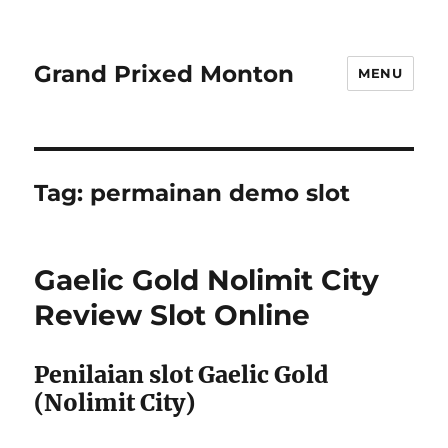
Grand Prixed Monton
MENU
Tag:
permainan demo slot
Gaelic Gold Nolimit City
Review Slot Online
Penilaian slot Gaelic Gold
(Nolimit City)