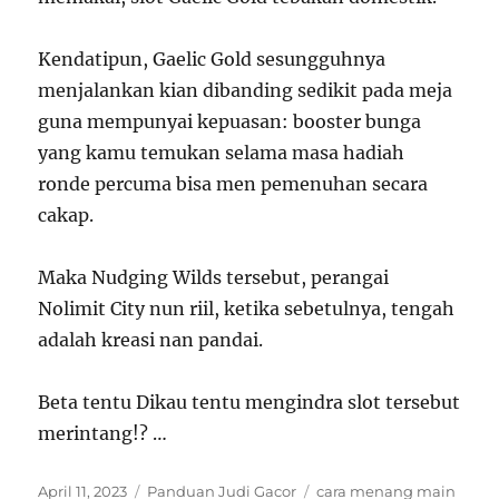
Kendatipun, Gaelic Gold sesungguhnya
menjalankan kian dibanding sedikit pada meja
guna mempunyai kepuasan: booster bunga
yang kamu temukan selama masa hadiah
ronde percuma bisa men pemenuhan secara
cakap.
Maka Nudging Wilds tersebut, perangai
Nolimit City nun riil, ketika sebetulnya, tengah
adalah kreasi nan pandai.
Beta tentu Dikau tentu mengindra slot tersebut
merintang!? …
Posted
Categories
Tags
April 11, 2023
Panduan Judi Gacor
cara menang main