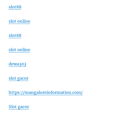
slot88
slot online
slot88
slot online
dewa303
slot gacor
https://mangaloreinformation.com/
Slot gacor