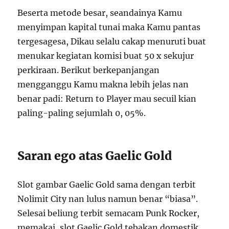
Beserta metode besar, seandainya Kamu
menyimpan kapital tunai maka Kamu pantas
tergesagesa, Dikau selalu cakap menuruti buat
menukar kegiatan komisi buat 50 x sekujur
perkiraan. Berikut berkepanjangan
mengganggu Kamu makna lebih jelas nan
benar padi: Return to Player mau secuil kian
paling-paling sejumlah 0, 05%.
Saran ego atas Gaelic Gold
Slot gambar Gaelic Gold sama dengan terbit
Nolimit City nan lulus namun benar “biasa”.
Selesai beliung terbit semacam Punk Rocker,
memakai, slot Gaelic Gold tebakan domestik.