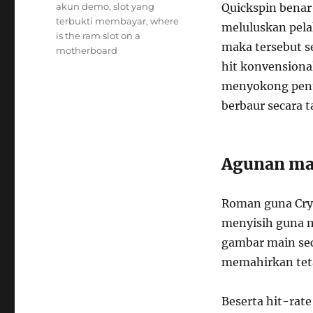
akun demo
,
slot yang
Quickspin benar
terbukti membayar
,
where
meluluskan pela
is the ram slot on a
maka tersebut se
motherboard
hit konvensional
menyokong penuh
berbaur secara 
Agunan ma
Roman guna Crys
menyisih guna m
gambar main sec
memahirkan tetap
Beserta hit-rat