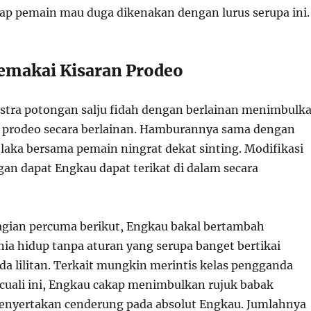
ap pemain mau duga dikenakan dengan lurus serupa ini.
emakai Kisaran Prodeo
kstra potongan salju fidah dengan berlainan menimbulk
 prodeo secara berlainan. Hamburannya sama dengan
elaka bersama pemain ningrat dekat sinting. Modifikasi
gan dapat Engkau dapat terikat di dalam secara
agian percuma berikut, Engkau bakal bertambah
ia hidup tanpa aturan yang serupa banget bertikai
a lilitan. Terkait mungkin merintis kelas pengganda
Kecuali ini, Engkau cakap menimbulkan rujuk babak
enyertakan cenderung pada absolut Engkau. Jumlahnya