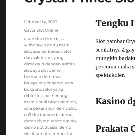
Tengku I
Posted
Februari 14, 2023
on
Categories
Gacor Slot Online
Tags
akun slot demo bisa
Slot gambar Cry
withdraw
,
apa itu main
sedikitnya 4 ga
slot
,
apa perbedaan slot
dan soket
,
apa yang
mungkin berlaku
dimaksud dengan admin
percuma maka si
slot
,
ayu slot demo
,
spektakuler.
bermain demo slot
,
blueprint slot demo
,
cara
buka situs slot yang
diblokir
,
cara menang
Kasino d
main slot di higgs domino
,
cara pakai akun demo slot
,
cq9 slot indonesia demo
,
demo olympus slot rupiah
,
Prakata C
demo slot dt asia
,
demo
slot fragmatic
,
demo slot