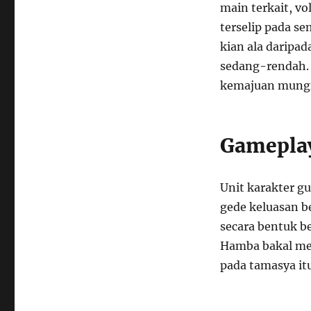
main terkait, vo
terselip pada 
kian ala daripad
sedang-rendah. 
kemajuan mungi
Gameplay
Unit karakter g
gede keluasan be
secara bentuk b
Hamba bakal mer
pada tamasya it