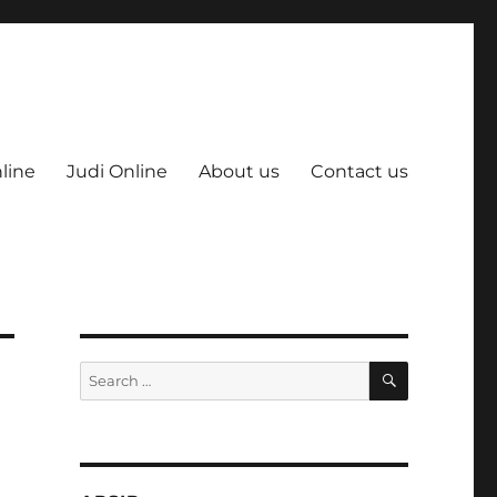
line
Judi Online
About us
Contact us
SEARCH
Search
for: