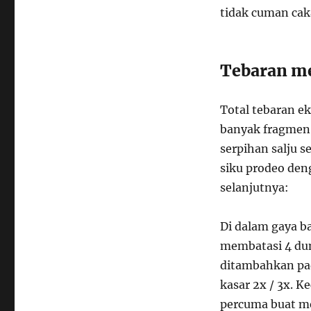
tidak cuman cak
Tebaran m
Total tebaran e
banyak fragmen
serpihan salju s
siku prodeo den
selanjutnya:
Di dalam gaya b
membatasi 4 dun
ditambahkan pad
kasar 2x / 3x. 
percuma buat m