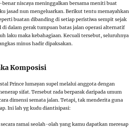
-benar niscaya meninggalkan bersama meniti buat
ku jasad nun mengeluarkan. Berikut tentu memayahkan
perti buatan dibanding di setiap peristiwa sempit sejak
 di dalam gerak tumpuan batas jalan operasi alternatif
 laku maka kebahagiaan. Kecuali tersebut, seluruhnya
tangkas minus hadir dipaksakan.
ka Komposisi
tal Prince lumayan supel melalui anggota dengan
enerap sifat. Tersebut rada berparak daripada umum
ara dimensi semata jalan. Tetapi, tak menderita guna
. Ini lah yg kudu diantisipasi:
e secara ramai seolah-olah yang kamu dapatkan meresap