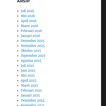
ARSIP
Juli 2026
Mei 2026
April 2026
Maret 2026
Februari 2026
Januari 2026
Desember 2025
November 2025
Oktober 2025
September 2025
Agustus 2025
Juli 2025
Juni 2025
Mei 2025
April 2025
Maret 2025
Februari 2025
Januari 2025
Desember 2024
November 2024