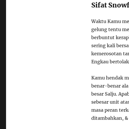
Sifat Snowf
Waktu Kamu men
gelung tentu m
berbuntut kera
sering kali bers
kemerosotan ta
Engkau bertolak
Kamu hendak mem
benar-benar ala
besar Salju. Ap
sebesar unit at
masa peran terk
ditambahkan, & 