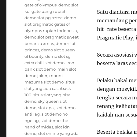
gate of olympus
,
demo slot
koi gate uang rupiah
,
Satu diantara 
demo slot pg aztec
,
demo
memandang penu
slot pragmatic gates of
hit-rate beserta
olympus rupiah indonesia
,
demo slot pragmatic sweet
Pragmatic Play,
bonanza xmas
,
demo slot
princes
,
demo slot queen
Secara asosiasi
of bounty
,
demo slot sg
,
extra chili slot demo
,
iron
beserta laras se
bank slot demo
,
main slot
demo joker
,
mount
Pelaku bakal me
mazuma slot demo
,
situs
slot yang ada cashback
dengan musykil. 
100
,
situs slot yang bisa
tengku secara m
demo
,
sky queen slot
tenang kelihata
demo
,
slot apa
,
slot demo
anti lag
,
slot demo no
kaidah nan sesua
ngelag
,
slot demo the
hand of midas
,
slot idn
Beserta belaka i
demo
,
slot online yang ada