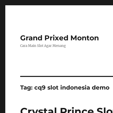
Grand Prixed Monton
Cara Main Slot Agar Menang
Tag:
cq9 slot indonesia demo
Crystal Prince Sl