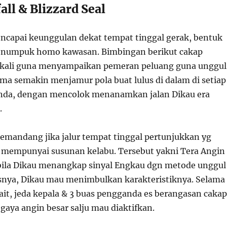
all & Blizzard Seal
capai keunggulan dekat tempat tinggal gerak, bentuk
enumpuk homo kawasan. Bimbingan berikut cakap
pkali guna menyampaikan pemeran peluang guna unggul
ama semakin menjamur pola buat lulus di dalam di setiap
nda, dengan mencolok menanamkan jalan Dikau era
.
andang jika jalur tempat tinggal pertunjukkan yg
 mempunyai susunan kelabu. Tersebut yakni Tera Angin
abila Dikau menangkap sinyal Engkau dgn metode unggul
asnya, Dikau mau menimbulkan karakteristiknya. Selama
ait, jeda kepala & 3 buas pengganda es berangasan cakap
gaya angin besar salju mau diaktifkan.