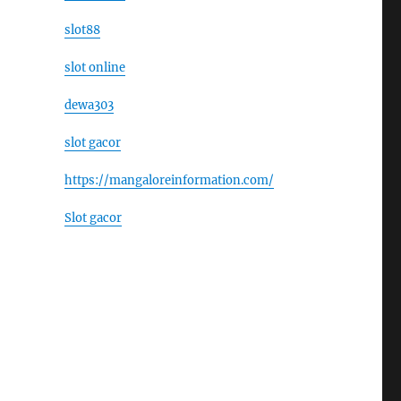
slot88
slot online
dewa303
slot gacor
https://mangaloreinformation.com/
Slot gacor