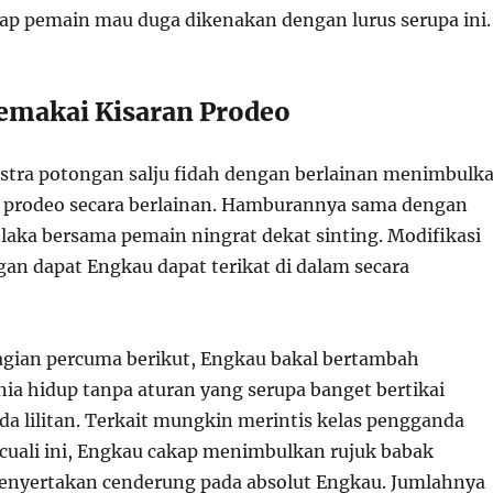
ap pemain mau duga dikenakan dengan lurus serupa ini.
emakai Kisaran Prodeo
kstra potongan salju fidah dengan berlainan menimbulk
 prodeo secara berlainan. Hamburannya sama dengan
elaka bersama pemain ningrat dekat sinting. Modifikasi
gan dapat Engkau dapat terikat di dalam secara
agian percuma berikut, Engkau bakal bertambah
ia hidup tanpa aturan yang serupa banget bertikai
a lilitan. Terkait mungkin merintis kelas pengganda
Kecuali ini, Engkau cakap menimbulkan rujuk babak
enyertakan cenderung pada absolut Engkau. Jumlahnya