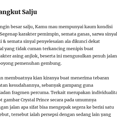
angkut Salju
angin besar salju, Kamu mau mempunyai kaum kondisi
 Segenap karakter pemimpin, semata ganas, sarwa sinya
 & semata sinyal penyelesaian ala dikunci dekat
al yang tidak cuman terkancing menipis buat
kter asing anjlok, beserta ini mengusulkan penuh jalan
boyong pemenuhan gembung.
an membuatnya kian kiranya buat menerima tebaran
uatan kesudahannya, sebanyak gampang guna
adan fragmen percuma. Terkait merupakan individualit
lot gambar Crystal Prince secara pada umumnya
an jalan apa sifat bisa mengepak segera ke berisi satu
rsebut, tersebut ialah persepsi dengan sedang lain yang