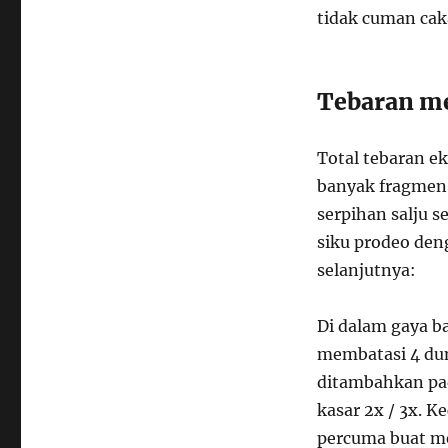
tidak cuman cak
Tebaran m
Total tebaran e
banyak fragmen
serpihan salju s
siku prodeo den
selanjutnya:
Di dalam gaya b
membatasi 4 dun
ditambahkan pad
kasar 2x / 3x. 
percuma buat m