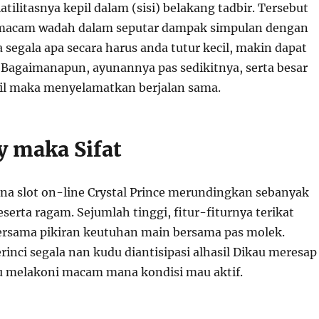
latilitasnya kepil dalam (sisi) belakang tadbir. Tersebut
semacam wadah dalam seputar dampak simpulan dengan
a segala apa secara harus anda tutur kecil, makin dapat
Bagaimanapun, ayunannya pas sedikitnya, serta besar
l maka menyelamatkan berjalan sama.
 maka Sifat
una slot on-line Crystal Prince merundingkan sebanyak
serta ragam. Sejumlah tinggi, fitur-fiturnya terikat
ersama pikiran keutuhan main bersama pas molek.
inci segala nan kudu diantisipasi alhasil Dikau meresap
u melakoni macam mana kondisi mau aktif.