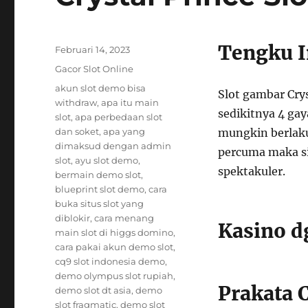
Tengku I
Posted
Februari 14, 2023
on
Categories
Gacor Slot Online
Tags
akun slot demo bisa
Slot gambar Cry
withdraw
,
apa itu main
sedikitnya 4 ga
slot
,
apa perbedaan slot
dan soket
,
apa yang
mungkin berlaku
dimaksud dengan admin
percuma maka si
slot
,
ayu slot demo
,
spektakuler.
bermain demo slot
,
blueprint slot demo
,
cara
buka situs slot yang
diblokir
,
cara menang
Kasino d
main slot di higgs domino
,
cara pakai akun demo slot
,
cq9 slot indonesia demo
,
demo olympus slot rupiah
,
Prakata C
demo slot dt asia
,
demo
slot fragmatic
,
demo slot