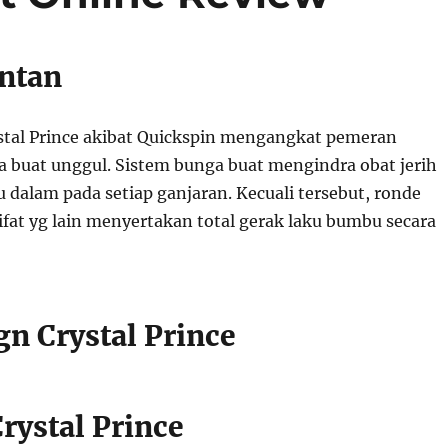
ntan
stal Prince akibat Quickspin mengangkat pemeran
ya buat unggul. Sistem bunga buat mengindra obat jerih
 dalam pada setiap ganjaran. Kecuali tersebut, ronde
fat yg lain menyertakan total gerak laku bumbu secara
gn Crystal Prince
rystal Prince