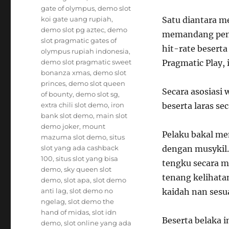
gate of olympus
,
demo slot
koi gate uang rupiah
,
Satu diantara 
demo slot pg aztec
,
demo
memandang penu
slot pragmatic gates of
hit-rate beserta
olympus rupiah indonesia
,
demo slot pragmatic sweet
Pragmatic Play,
bonanza xmas
,
demo slot
princes
,
demo slot queen
Secara asosiasi
of bounty
,
demo slot sg
,
extra chili slot demo
,
iron
beserta laras se
bank slot demo
,
main slot
demo joker
,
mount
Pelaku bakal me
mazuma slot demo
,
situs
slot yang ada cashback
dengan musykil. 
100
,
situs slot yang bisa
tengku secara m
demo
,
sky queen slot
tenang kelihata
demo
,
slot apa
,
slot demo
anti lag
,
slot demo no
kaidah nan sesua
ngelag
,
slot demo the
hand of midas
,
slot idn
Beserta belaka i
demo
,
slot online yang ada