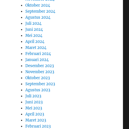
Oktober 2024
September 2024
Agustus 2024
Juli 2024
Juni 2024
Mei 2024
April 2024
Maret 2024
Februari 2024
Januari 2024
Desember 2023
November 2023
Oktober 2023
September 2023
Agustus 2023
Juli 2023
Juni 2023
Mei 2023
April 2023
Maret 2023
Februari 2023