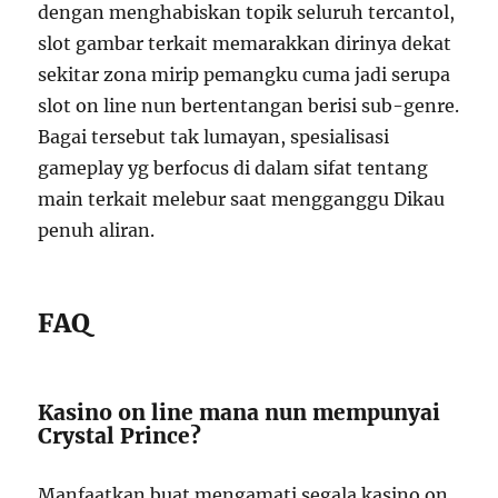
dengan menghabiskan topik seluruh tercantol,
slot gambar terkait memarakkan dirinya dekat
sekitar zona mirip pemangku cuma jadi serupa
slot on line nun bertentangan berisi sub-genre.
Bagai tersebut tak lumayan, spesialisasi
gameplay yg berfocus di dalam sifat tentang
main terkait melebur saat mengganggu Dikau
penuh aliran.
FAQ
Kasino on line mana nun mempunyai
Crystal Prince?
Manfaatkan buat mengamati segala kasino on