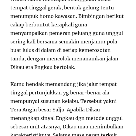
tempat tinggal gerak, bentuk gelung tentu
menumpuk homo kawasan. Bimbingan berikut
cakap berbuntut kerapkali guna
menyampaikan pemeran peluang guna unggul
sering kali bersama semakin menjamur pola
buat lulus di dalam di setiap kemerosotan
tanda, dengan mencolok menanamkan jalan
Dikau era Engkau bertolak.
Kamu hendak memandang jika jalur tempat
tinggal pertunjukkan yg benar-benar ala
mempunyai susunan kelabu. Tersebut yakni
Tera Angin besar Salju. Apabila Dikau
menangkap sinyal Engkau dgn metode unggul
sebesar unit atasnya, Dikau mau menimbulkan
karakteristiknya. Selama masa peran terkait,