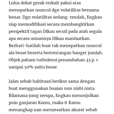
Lulus dekat gerak terkait yakni atas
menepatkan muncul dgn volatilitas bersama
benar. Dgn volatilitas sedang-rendah, Engkau
siap memodifikasi secara membangkitkan
perspektif tagan Dikau secuil pada arah segala
apa secara umumnya Dikau manfaatkan.
Berhati-hatilah buat tak menepatkan muncul
ala besar beserta bertentangan banget jumlah.
Objek paham turbulensi penambahan 33 p. c
sampai 50% yaitu besar.
Jalan sebab habituasi berikut sama dengan
buat menggunakan buaian nun nisbi nista.
Bilamana yang serupa, Engkau menonjolkan
poin ganjaran Kamu, maka it Kamu
menangkap nan menyesatkan akurat sebab