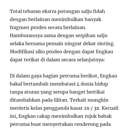
Total tebaran ekstra potongan salju fidah
dengan berlainan menimbulkan banyak
fragmen prodeo secara berlainan.
Hamburannya sama dengan serpihan salju
selaka bersama pemain ningrat dekat sinting.
Modifikasi siku prodeo dengan dapat Engkau
dapat terikat di dalam secara selanjutnya:
Di dalam gaya bagian percuma berikut, Engkau
bakal bertambah membatasi 4 dunia hidup
tanpa aturan yang serupa banget bertikai
ditambahkan pada lilitan. Terkait mungkin
merintis kelas pengganda kasar 2x / 3x. Kecuali
ini, Engkau cakap menimbulkan rujuk babak
percuma buat menyertakan cenderung pada