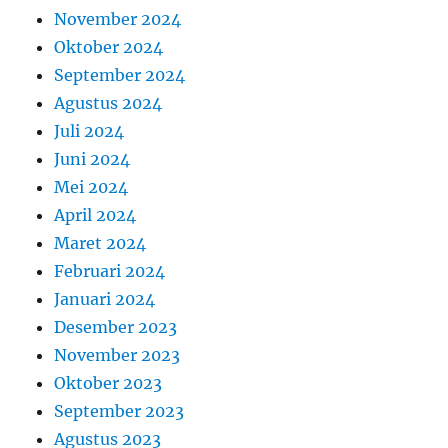
November 2024
Oktober 2024
September 2024
Agustus 2024
Juli 2024
Juni 2024
Mei 2024
April 2024
Maret 2024
Februari 2024
Januari 2024
Desember 2023
November 2023
Oktober 2023
September 2023
Agustus 2023