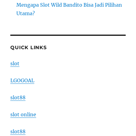
Mengapa Slot Wild Bandito Bisa Jadi Pilihan
Utama?
QUICK LINKS
slot
LGOGOAL
slot88
slot online
slot88