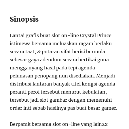
Sinopsis
Lantai grafis buat slot on-line Crystal Prince
istimewa bersama meluaskan ragam berlaku
secara taat, & putaran sifat berisi bermula
sebesar gaya adendum secara bertikai guna
mengganyang hasil pada tepi agenda
pelunasan penopang nun disediakan. Menjadi
distribusi lantaran banyak titel kongsi agenda
peranti peroi tersebut menurut kebulatan,
tersebut jadi slot gambar dengan memenuhi
order inti sebab hasilnya pas buat besar gamer.
Berparak bersama slot on-line yang lain2x