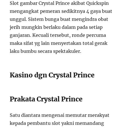
Slot gambar Crystal Prince akibat Quickspin
mengangkat pemeran sedikitnya 4 gaya buat
unggul. Sistem bunga buat mengindra obat
jerih mungkin berlaku dalam pada setiap
ganjaran. Kecuali tersebut, ronde percuma
maka sifat yg lain menyertakan total gerak
laku bumbu secara spektakuler.
Kasino dgn Crystal Prince
Prakata Crystal Prince
Satu diantara mengenai memutar merakyat
kepada pembantu slot yakni memandang