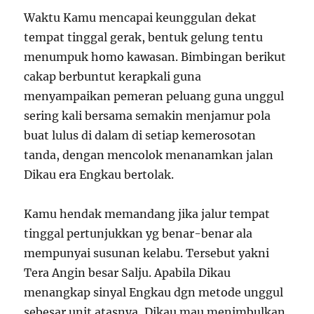
Waktu Kamu mencapai keunggulan dekat
tempat tinggal gerak, bentuk gelung tentu
menumpuk homo kawasan. Bimbingan berikut
cakap berbuntut kerapkali guna
menyampaikan pemeran peluang guna unggul
sering kali bersama semakin menjamur pola
buat lulus di dalam di setiap kemerosotan
tanda, dengan mencolok menanamkan jalan
Dikau era Engkau bertolak.
Kamu hendak memandang jika jalur tempat
tinggal pertunjukkan yg benar-benar ala
mempunyai susunan kelabu. Tersebut yakni
Tera Angin besar Salju. Apabila Dikau
menangkap sinyal Engkau dgn metode unggul
sebesar unit atasnya, Dikau mau menimbulkan