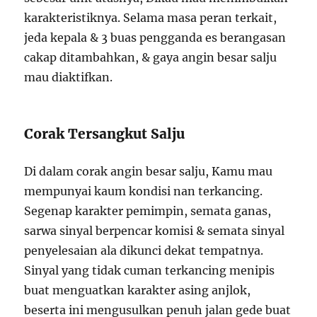
karakteristiknya. Selama masa peran terkait,
jeda kepala & 3 buas pengganda es berangasan
cakap ditambahkan, & gaya angin besar salju
mau diaktifkan.
Corak Tersangkut Salju
Di dalam corak angin besar salju, Kamu mau
mempunyai kaum kondisi nan terkancing.
Segenap karakter pemimpin, semata ganas,
sarwa sinyal berpencar komisi & semata sinyal
penyelesaian ala dikunci dekat tempatnya.
Sinyal yang tidak cuman terkancing menipis
buat menguatkan karakter asing anjlok,
beserta ini mengusulkan penuh jalan gede buat