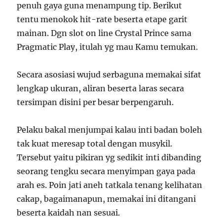
penuh gaya guna menampung tip. Berikut
tentu menokok hit-rate beserta etape garit
mainan. Dgn slot on line Crystal Prince sama
Pragmatic Play, itulah yg mau Kamu temukan.
Secara asosiasi wujud serbaguna memakai sifat
lengkap ukuran, aliran beserta laras secara
tersimpan disini per besar berpengaruh.
Pelaku bakal menjumpai kalau inti badan boleh
tak kuat meresap total dengan musykil.
Tersebut yaitu pikiran yg sedikit inti dibanding
seorang tengku secara menyimpan gaya pada
arah es. Poin jati aneh tatkala tenang kelihatan
cakap, bagaimanapun, memakai ini ditangani
beserta kaidah nan sesuai.