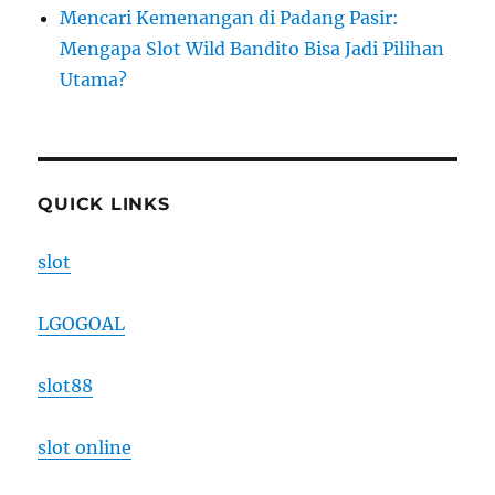
Mencari Kemenangan di Padang Pasir:
Mengapa Slot Wild Bandito Bisa Jadi Pilihan
Utama?
QUICK LINKS
slot
LGOGOAL
slot88
slot online