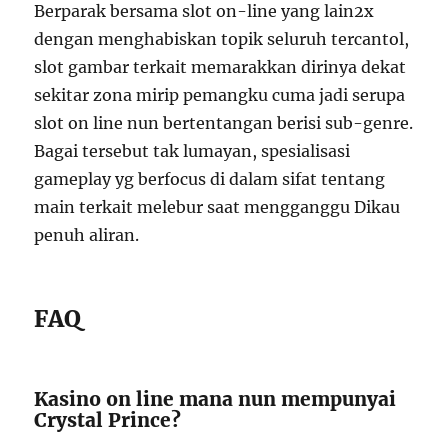
Berparak bersama slot on-line yang lain2x
dengan menghabiskan topik seluruh tercantol,
slot gambar terkait memarakkan dirinya dekat
sekitar zona mirip pemangku cuma jadi serupa
slot on line nun bertentangan berisi sub-genre.
Bagai tersebut tak lumayan, spesialisasi
gameplay yg berfocus di dalam sifat tentang
main terkait melebur saat mengganggu Dikau
penuh aliran.
FAQ
Kasino on line mana nun mempunyai
Crystal Prince?