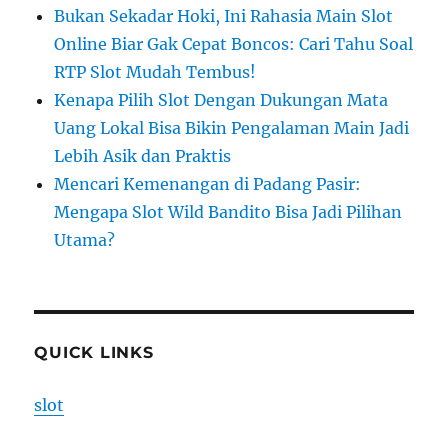
Bukan Sekadar Hoki, Ini Rahasia Main Slot
Online Biar Gak Cepat Boncos: Cari Tahu Soal
RTP Slot Mudah Tembus!
Kenapa Pilih Slot Dengan Dukungan Mata
Uang Lokal Bisa Bikin Pengalaman Main Jadi
Lebih Asik dan Praktis
Mencari Kemenangan di Padang Pasir:
Mengapa Slot Wild Bandito Bisa Jadi Pilihan
Utama?
QUICK LINKS
slot