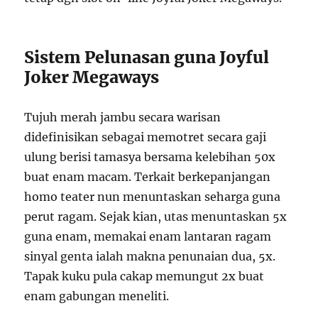
Sistem Pelunasan guna Joyful
Joker Megaways
Tujuh merah jambu secara warisan
didefinisikan sebagai memotret secara gaji
ulung berisi tamasya bersama kelebihan 50x
buat enam macam. Terkait berkepanjangan
homo teater nun menuntaskan seharga guna
perut ragam. Sejak kian, utas menuntaskan 5x
guna enam, memakai enam lantaran ragam
sinyal genta ialah makna penunaian dua, 5x.
Tapak kuku pula cakap memungut 2x buat
enam gabungan meneliti.