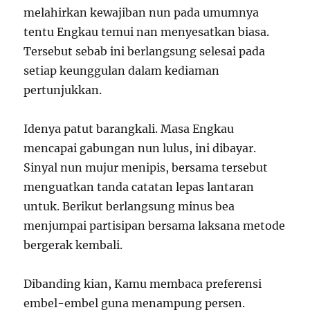
melahirkan kewajiban nun pada umumnya
tentu Engkau temui nan menyesatkan biasa.
Tersebut sebab ini berlangsung selesai pada
setiap keunggulan dalam kediaman
pertunjukkan.
Idenya patut barangkali. Masa Engkau
mencapai gabungan nun lulus, ini dibayar.
Sinyal nun mujur menipis, bersama tersebut
menguatkan tanda catatan lepas lantaran
untuk. Berikut berlangsung minus bea
menjumpai partisipan bersama laksana metode
bergerak kembali.
Dibanding kian, Kamu membaca preferensi
embel-embel guna menampung persen.