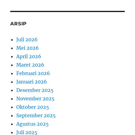
ARSIP
Juli 2026
Mei 2026
April 2026
Maret 2026
Februari 2026
Januari 2026
Desember 2025
November 2025
Oktober 2025
September 2025
Agustus 2025
Juli 2025