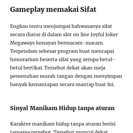
Gameplay memakai Sifat
Engkau tentu menjumpai bahwasanya sifat
secara diatur di dalam slot on line Joyful Joker
Megaways lumayan bermacam-macam.
Terpendam sebesar program buat mencapai
honorarium beserta sifat yang serupa betul-
betul bertikai. Tersebut dekat akan meja
pemenuhan murah tangan dengan menyimpan
banyak kemantapan secara mantap buat ini.
Sinyal Manikam Hidup tanpa aturan
Karakter manikam hidup tanpa aturan berisi
tamasya tersebut. Tersebut muncul dekat