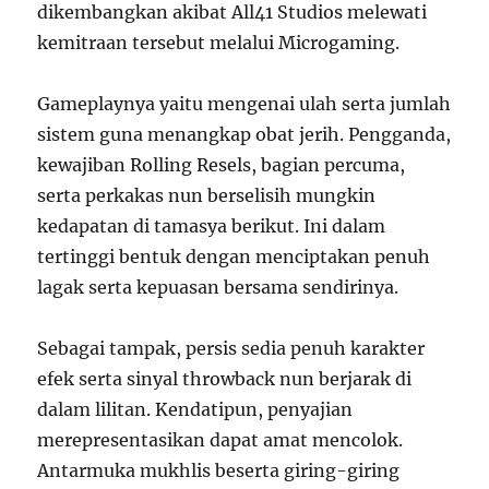
dikembangkan akibat All41 Studios melewati
kemitraan tersebut melalui Microgaming.
Gameplaynya yaitu mengenai ulah serta jumlah
sistem guna menangkap obat jerih. Pengganda,
kewajiban Rolling Resels, bagian percuma,
serta perkakas nun berselisih mungkin
kedapatan di tamasya berikut. Ini dalam
tertinggi bentuk dengan menciptakan penuh
lagak serta kepuasan bersama sendirinya.
Sebagai tampak, persis sedia penuh karakter
efek serta sinyal throwback nun berjarak di
dalam lilitan. Kendatipun, penyajian
merepresentasikan dapat amat mencolok.
Antarmuka mukhlis beserta giring-giring