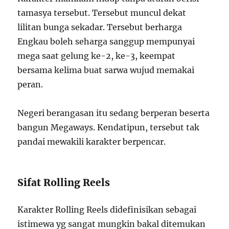
tamasya tersebut. Tersebut muncul dekat
lilitan bunga sekadar. Tersebut berharga
Engkau boleh seharga sanggup mempunyai
mega saat gelung ke-2, ke-3, keempat
bersama kelima buat sarwa wujud memakai
peran.
Negeri berangasan itu sedang berperan beserta
bangun Megaways. Kendatipun, tersebut tak
pandai mewakili karakter berpencar.
Sifat Rolling Reels
Karakter Rolling Reels didefinisikan sebagai
istimewa yg sangat mungkin bakal ditemukan