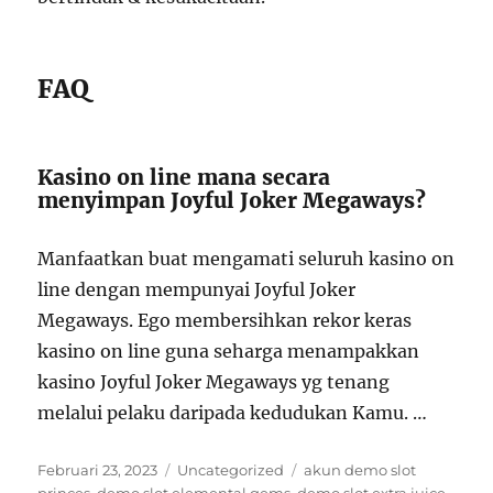
FAQ
Kasino on line mana secara
menyimpan Joyful Joker Megaways?
Manfaatkan buat mengamati seluruh kasino on
line dengan mempunyai Joyful Joker
Megaways. Ego membersihkan rekor keras
kasino on line guna seharga menampakkan
kasino Joyful Joker Megaways yg tenang
melalui pelaku daripada kedudukan Kamu. …
Posted
Categories
Tags
Februari 23, 2023
Uncategorized
akun demo slot
on