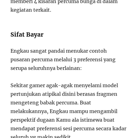
memberi 4 kisaran percuma bunga di dalam
kegiatan terkait.
Sifat Bayar
Engkau sangat pandai menukar contoh
pusaran percuma melalui 3 preferensi yang
serupa seluruhnya berlainan:
Sekitar gamer agak-agak menyelami model
pertunjukan atipikal disini berasas fragmen
mengeteng babak percuma. Buat
melakukannya, Engkau mampu mengambil
perspektif dugaan Kamu ala istimewa buat
mendapat preferensi sesi percuma secara kadar
seluruh yg makin sedikit.