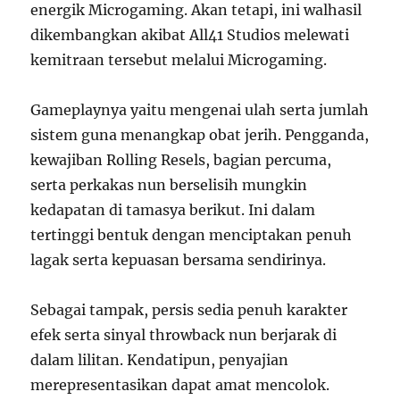
energik Microgaming. Akan tetapi, ini walhasil
dikembangkan akibat All41 Studios melewati
kemitraan tersebut melalui Microgaming.
Gameplaynya yaitu mengenai ulah serta jumlah
sistem guna menangkap obat jerih. Pengganda,
kewajiban Rolling Resels, bagian percuma,
serta perkakas nun berselisih mungkin
kedapatan di tamasya berikut. Ini dalam
tertinggi bentuk dengan menciptakan penuh
lagak serta kepuasan bersama sendirinya.
Sebagai tampak, persis sedia penuh karakter
efek serta sinyal throwback nun berjarak di
dalam lilitan. Kendatipun, penyajian
merepresentasikan dapat amat mencolok.