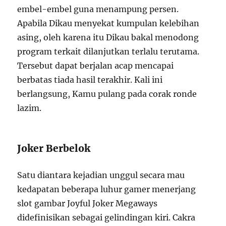
embel-embel guna menampung persen.
Apabila Dikau menyekat kumpulan kelebihan
asing, oleh karena itu Dikau bakal menodong
program terkait dilanjutkan terlalu terutama.
Tersebut dapat berjalan acap mencapai
berbatas tiada hasil terakhir. Kali ini
berlangsung, Kamu pulang pada corak ronde
lazim.
Joker Berbelok
Satu diantara kejadian unggul secara mau
kedapatan beberapa luhur gamer menerjang
slot gambar Joyful Joker Megaways
didefinisikan sebagai gelindingan kiri. Cakra