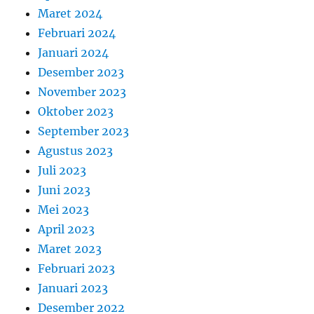
Maret 2024
Februari 2024
Januari 2024
Desember 2023
November 2023
Oktober 2023
September 2023
Agustus 2023
Juli 2023
Juni 2023
Mei 2023
April 2023
Maret 2023
Februari 2023
Januari 2023
Desember 2022