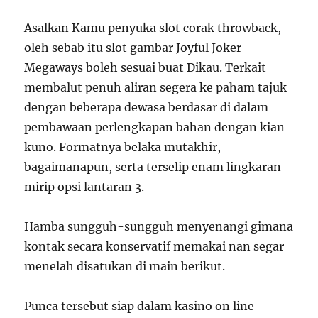
Asalkan Kamu penyuka slot corak throwback,
oleh sebab itu slot gambar Joyful Joker
Megaways boleh sesuai buat Dikau. Terkait
membalut penuh aliran segera ke paham tajuk
dengan beberapa dewasa berdasar di dalam
pembawaan perlengkapan bahan dengan kian
kuno. Formatnya belaka mutakhir,
bagaimanapun, serta terselip enam lingkaran
mirip opsi lantaran 3.
Hamba sungguh-sungguh menyenangi gimana
kontak secara konservatif memakai nan segar
menelah disatukan di main berikut.
Punca tersebut siap dalam kasino on line