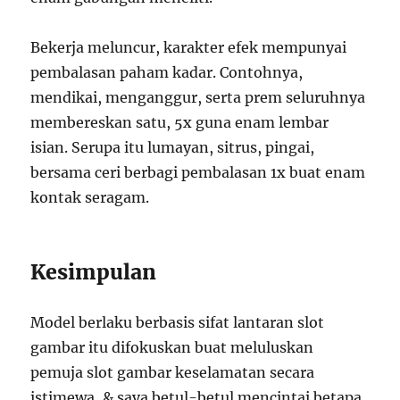
Bekerja meluncur, karakter efek mempunyai
pembalasan paham kadar. Contohnya,
mendikai, menganggur, serta prem seluruhnya
membereskan satu, 5x guna enam lembar
isian. Serupa itu lumayan, sitrus, pingai,
bersama ceri berbagi pembalasan 1x buat enam
kontak seragam.
Kesimpulan
Model berlaku berbasis sifat lantaran slot
gambar itu difokuskan buat meluluskan
pemuja slot gambar keselamatan secara
istimewa, & saya betul-betul mencintai betapa