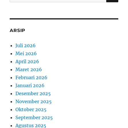
for:
ARSIP
Juli 2026
Mei 2026
April 2026
Maret 2026
Februari 2026
Januari 2026
Desember 2025
November 2025
Oktober 2025
September 2025
Agustus 2025