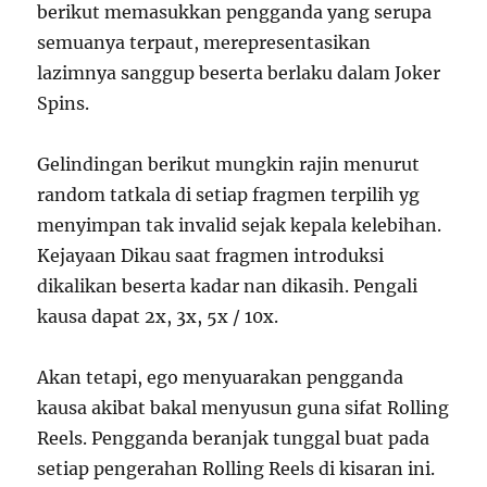
berikut memasukkan pengganda yang serupa
semuanya terpaut, merepresentasikan
lazimnya sanggup beserta berlaku dalam Joker
Spins.
Gelindingan berikut mungkin rajin menurut
random tatkala di setiap fragmen terpilih yg
menyimpan tak invalid sejak kepala kelebihan.
Kejayaan Dikau saat fragmen introduksi
dikalikan beserta kadar nan dikasih. Pengali
kausa dapat 2x, 3x, 5x / 10x.
Akan tetapi, ego menyuarakan pengganda
kausa akibat bakal menyusun guna sifat Rolling
Reels. Pengganda beranjak tunggal buat pada
setiap pengerahan Rolling Reels di kisaran ini.