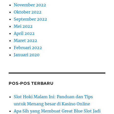
November 2022
Oktober 2022
September 2022
Mei 2022
April 2022
Maret 2022
Februari 2022
Januari 2020
POS-POS TERBARU
Slot Hoki Malam Ini: Panduan dan Tips
untuk Menang besar di Kasino Online
Apa Sih yang Membuat Great Blue Slot Jadi