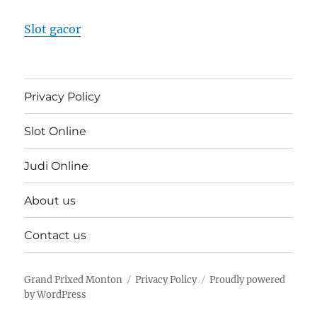
Slot gacor
Privacy Policy
Slot Online
Judi Online
About us
Contact us
Grand Prixed Monton
Privacy Policy
Proudly powered
by WordPress