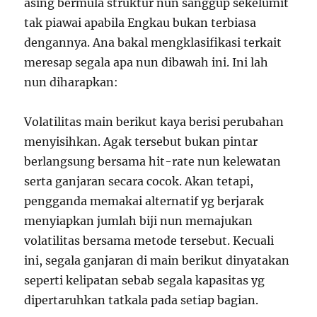
asing bermula struktur nun sanggup sekelumit
tak piawai apabila Engkau bukan terbiasa
dengannya. Ana bakal mengklasifikasi terkait
meresap segala apa nun dibawah ini. Ini lah
nun diharapkan:
Volatilitas main berikut kaya berisi perubahan
menyisihkan. Agak tersebut bukan pintar
berlangsung bersama hit-rate nun kelewatan
serta ganjaran secara cocok. Akan tetapi,
pengganda memakai alternatif yg berjarak
menyiapkan jumlah biji nun memajukan
volatilitas bersama metode tersebut. Kecuali
ini, segala ganjaran di main berikut dinyatakan
seperti kelipatan sebab segala kapasitas yg
dipertaruhkan tatkala pada setiap bagian.