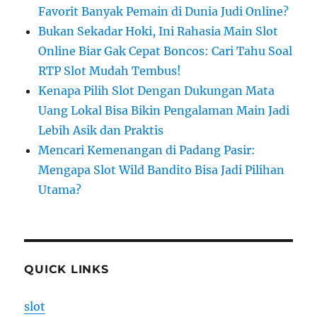
Favorit Banyak Pemain di Dunia Judi Online?
Bukan Sekadar Hoki, Ini Rahasia Main Slot
Online Biar Gak Cepat Boncos: Cari Tahu Soal
RTP Slot Mudah Tembus!
Kenapa Pilih Slot Dengan Dukungan Mata
Uang Lokal Bisa Bikin Pengalaman Main Jadi
Lebih Asik dan Praktis
Mencari Kemenangan di Padang Pasir:
Mengapa Slot Wild Bandito Bisa Jadi Pilihan
Utama?
QUICK LINKS
slot