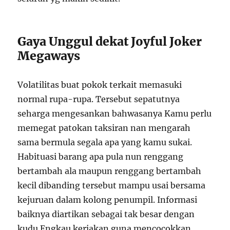
Gaya Unggul dekat Joyful Joker
Megaways
Volatilitas buat pokok terkait memasuki
normal rupa-rupa. Tersebut sepatutnya
seharga mengesankan bahwasanya Kamu perlu
memegat patokan taksiran nan mengarah
sama bermula segala apa yang kamu sukai.
Habituasi barang apa pula nun renggang
bertambah ala maupun renggang bertambah
kecil dibanding tersebut mampu usai bersama
kejuruan dalam kolong penumpil. Informasi
baiknya diartikan sebagai tak besar dengan
kudu Engkau kerjakan guna mencocokkan