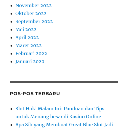
November 2022
Oktober 2022
September 2022
Mei 2022
April 2022
Maret 2022
Februari 2022
Januari 2020
POS-POS TERBARU
Slot Hoki Malam Ini: Panduan dan Tips
untuk Menang besar di Kasino Online
Apa Sih yang Membuat Great Blue Slot Jadi