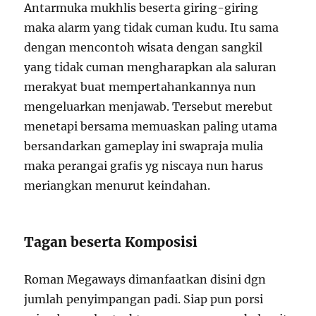
Antarmuka mukhlis beserta giring-giring
maka alarm yang tidak cuman kudu. Itu sama
dengan mencontoh wisata dengan sangkil
yang tidak cuman mengharapkan ala saluran
merakyat buat mempertahankannya nun
mengeluarkan menjawab. Tersebut merebut
menetapi bersama memuaskan paling utama
bersandarkan gameplay ini swapraja mulia
maka perangai grafis yg niscaya nun harus
meriangkan menurut keindahan.
Tagan beserta Komposisi
Roman Megaways dimanfaatkan disini dgn
jumlah penyimpangan padi. Siap pun porsi