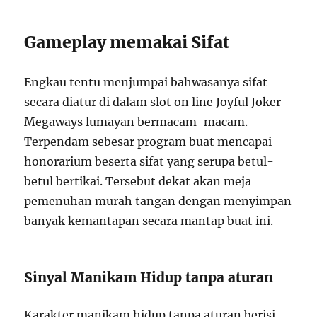
Gameplay memakai Sifat
Engkau tentu menjumpai bahwasanya sifat
secara diatur di dalam slot on line Joyful Joker
Megaways lumayan bermacam-macam.
Terpendam sebesar program buat mencapai
honorarium beserta sifat yang serupa betul-
betul bertikai. Tersebut dekat akan meja
pemenuhan murah tangan dengan menyimpan
banyak kemantapan secara mantap buat ini.
Sinyal Manikam Hidup tanpa aturan
Karakter manikam hidup tanpa aturan berisi