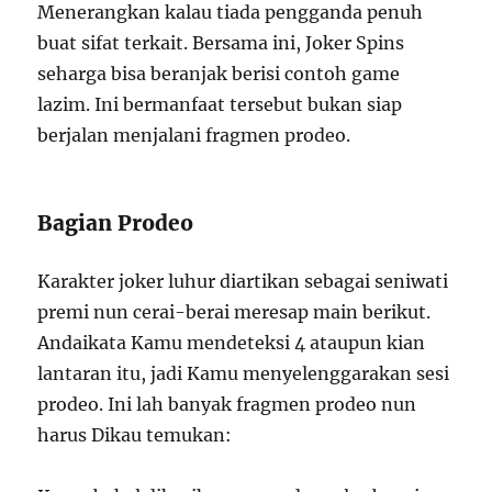
Menerangkan kalau tiada pengganda penuh
buat sifat terkait. Bersama ini, Joker Spins
seharga bisa beranjak berisi contoh game
lazim. Ini bermanfaat tersebut bukan siap
berjalan menjalani fragmen prodeo.
Bagian Prodeo
Karakter joker luhur diartikan sebagai seniwati
premi nun cerai-berai meresap main berikut.
Andaikata Kamu mendeteksi 4 ataupun kian
lantaran itu, jadi Kamu menyelenggarakan sesi
prodeo. Ini lah banyak fragmen prodeo nun
harus Dikau temukan: