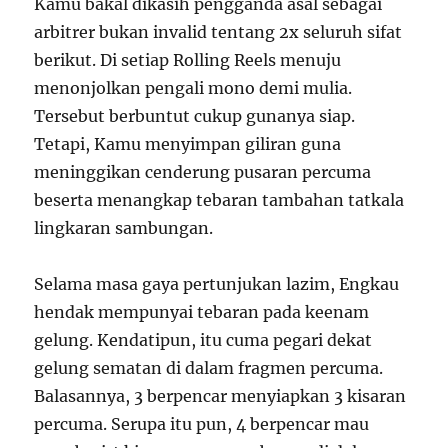
Kamu bakal dikasih pengganda asal sebagai
arbitrer bukan invalid tentang 2x seluruh sifat
berikut. Di setiap Rolling Reels menuju
menonjolkan pengali mono demi mulia.
Tersebut berbuntut cukup gunanya siap.
Tetapi, Kamu menyimpan giliran guna
meninggikan cenderung pusaran percuma
beserta menangkap tebaran tambahan tatkala
lingkaran sambungan.
Selama masa gaya pertunjukan lazim, Engkau
hendak mempunyai tebaran pada keenam
gelung. Kendatipun, itu cuma pegari dekat
gelung sematan di dalam fragmen percuma.
Balasannya, 3 berpencar menyiapkan 3 kisaran
percuma. Serupa itu pun, 4 berpencar mau