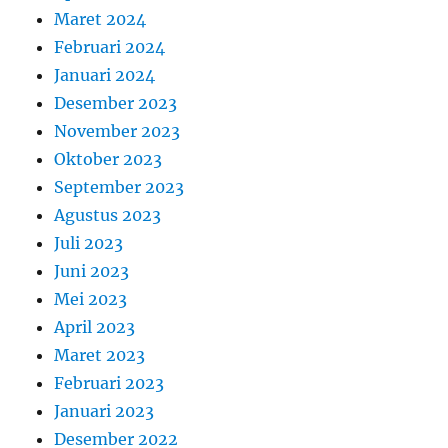
Maret 2024
Februari 2024
Januari 2024
Desember 2023
November 2023
Oktober 2023
September 2023
Agustus 2023
Juli 2023
Juni 2023
Mei 2023
April 2023
Maret 2023
Februari 2023
Januari 2023
Desember 2022