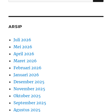
for:
ARSIP
Juli 2026
Mei 2026
April 2026
Maret 2026
Februari 2026
Januari 2026
Desember 2025
November 2025
Oktober 2025
September 2025
Agustus 2025