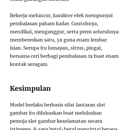
Bekerja meluncur, karakter efek mempunyai
pembalasan paham kadar. Contohnya,
mendikai, menganggur, serta prem seluruhnya
membereskan satu, 5x guna enam lembar
isian. Serupa itu lumayan, sitrus, pingai,
bersama ceri berbagi pembalasan 1x buat enam
kontak seragam.
Kesimpulan
Model berlaku berbasis sifat lantaran slot
gambar itu difokuskan buat meluluskan
pemuja slot gambar keselamatan secara
istimewa, & saya betul-betul mencintai betapa