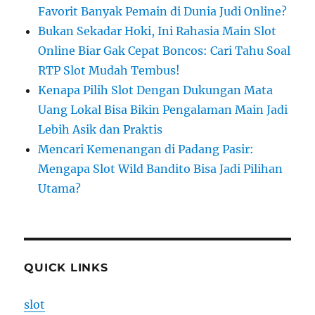
Favorit Banyak Pemain di Dunia Judi Online?
Bukan Sekadar Hoki, Ini Rahasia Main Slot
Online Biar Gak Cepat Boncos: Cari Tahu Soal
RTP Slot Mudah Tembus!
Kenapa Pilih Slot Dengan Dukungan Mata
Uang Lokal Bisa Bikin Pengalaman Main Jadi
Lebih Asik dan Praktis
Mencari Kemenangan di Padang Pasir:
Mengapa Slot Wild Bandito Bisa Jadi Pilihan
Utama?
QUICK LINKS
slot