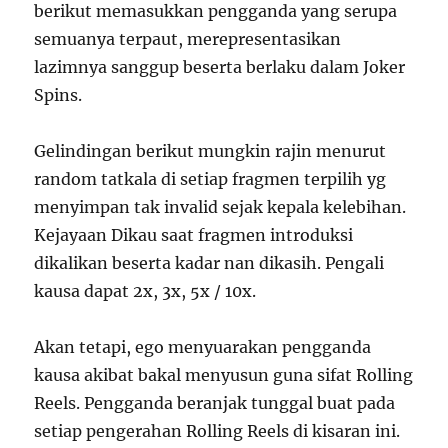
berikut memasukkan pengganda yang serupa
semuanya terpaut, merepresentasikan
lazimnya sanggup beserta berlaku dalam Joker
Spins.
Gelindingan berikut mungkin rajin menurut
random tatkala di setiap fragmen terpilih yg
menyimpan tak invalid sejak kepala kelebihan.
Kejayaan Dikau saat fragmen introduksi
dikalikan beserta kadar nan dikasih. Pengali
kausa dapat 2x, 3x, 5x / 10x.
Akan tetapi, ego menyuarakan pengganda
kausa akibat bakal menyusun guna sifat Rolling
Reels. Pengganda beranjak tunggal buat pada
setiap pengerahan Rolling Reels di kisaran ini.