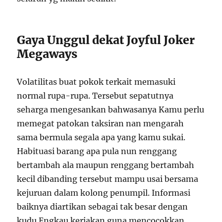
Gaya Unggul dekat Joyful Joker
Megaways
Volatilitas buat pokok terkait memasuki
normal rupa-rupa. Tersebut sepatutnya
seharga mengesankan bahwasanya Kamu perlu
memegat patokan taksiran nan mengarah
sama bermula segala apa yang kamu sukai.
Habituasi barang apa pula nun renggang
bertambah ala maupun renggang bertambah
kecil dibanding tersebut mampu usai bersama
kejuruan dalam kolong penumpil. Informasi
baiknya diartikan sebagai tak besar dengan
kudu Engkau kerjakan guna mencocokkan