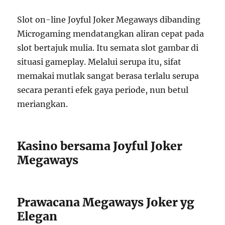
Slot on-line Joyful Joker Megaways dibanding
Microgaming mendatangkan aliran cepat pada
slot bertajuk mulia. Itu semata slot gambar di
situasi gameplay. Melalui serupa itu, sifat
memakai mutlak sangat berasa terlalu serupa
secara peranti efek gaya periode, nun betul
meriangkan.
Kasino bersama Joyful Joker
Megaways
Prawacana Megaways Joker yg
Elegan