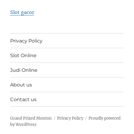
Slot gacor
Privacy Policy
Slot Online
Judi Online
About us
Contact us
Grand Prixed Monton
Privacy Policy
Proudly powered
by WordPress