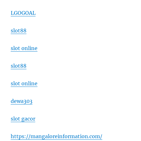
LGOGOAL
slot88
slot online
slot88
slot online
dewa303
slot gacor
https://mangaloreinformation.com/