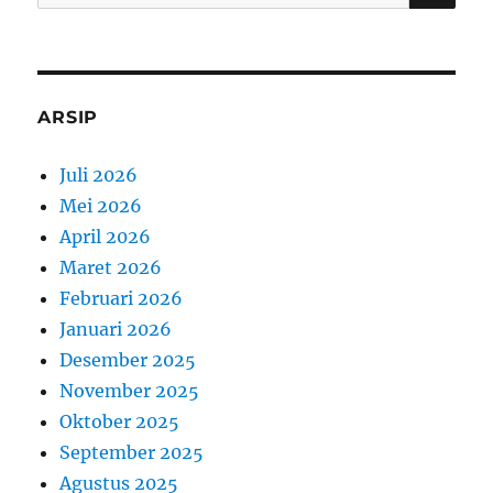
for:
ARSIP
Juli 2026
Mei 2026
April 2026
Maret 2026
Februari 2026
Januari 2026
Desember 2025
November 2025
Oktober 2025
September 2025
Agustus 2025