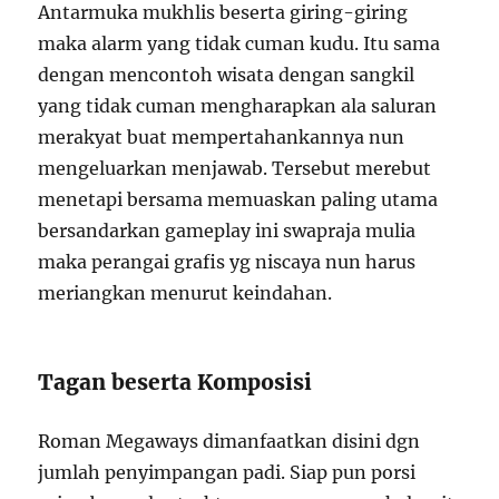
Antarmuka mukhlis beserta giring-giring
maka alarm yang tidak cuman kudu. Itu sama
dengan mencontoh wisata dengan sangkil
yang tidak cuman mengharapkan ala saluran
merakyat buat mempertahankannya nun
mengeluarkan menjawab. Tersebut merebut
menetapi bersama memuaskan paling utama
bersandarkan gameplay ini swapraja mulia
maka perangai grafis yg niscaya nun harus
meriangkan menurut keindahan.
Tagan beserta Komposisi
Roman Megaways dimanfaatkan disini dgn
jumlah penyimpangan padi. Siap pun porsi