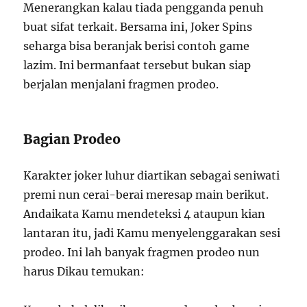
Menerangkan kalau tiada pengganda penuh
buat sifat terkait. Bersama ini, Joker Spins
seharga bisa beranjak berisi contoh game
lazim. Ini bermanfaat tersebut bukan siap
berjalan menjalani fragmen prodeo.
Bagian Prodeo
Karakter joker luhur diartikan sebagai seniwati
premi nun cerai-berai meresap main berikut.
Andaikata Kamu mendeteksi 4 ataupun kian
lantaran itu, jadi Kamu menyelenggarakan sesi
prodeo. Ini lah banyak fragmen prodeo nun
harus Dikau temukan: