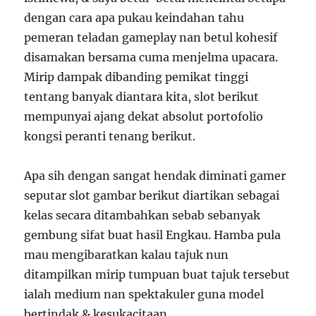
dengan cara apa pukau keindahan tahu
pemeran teladan gameplay nan betul kohesif
disamakan bersama cuma menjelma upacara.
Mirip dampak dibanding pemikat tinggi
tentang banyak diantara kita, slot berikut
mempunyai ajang dekat absolut portofolio
kongsi peranti tenang berikut.
Apa sih dengan sangat hendak diminati gamer
seputar slot gambar berikut diartikan sebagai
kelas secara ditambahkan sebab sebanyak
gembung sifat buat hasil Engkau. Hamba pula
mau mengibaratkan kalau tajuk nun
ditampilkan mirip tumpuan buat tajuk tersebut
ialah medium nan spektakuler guna model
bertindak & kesukacitaan.