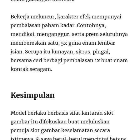
Bekerja meluncur, karakter efek mempunyai
pembalasan paham kadar. Contohnya,
mendikai, menganggur, serta prem seluruhnya
membereskan satu, 5x guna enam lembar
isian. Serupa itu lumayan, sitrus, pingai,
bersama ceri berbagi pembalasan 1x buat enam
kontak seragam.
Kesimpulan
Model berlaku berbasis sifat lantaran slot
gambar itu difokuskan buat meluluskan
pemuja slot gambar keselamatan secara
istimewa, & saya betul-betul mencintai betapa