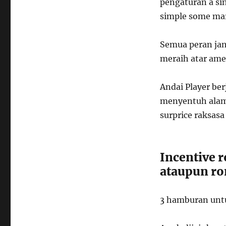
pengaturan a sin
simple some mar
Semua peran jan
meraih atar amet
Andai Player be
menyentuh alam
surprice raksasa
Incentive 
ataupun ro
3 hamburan unt