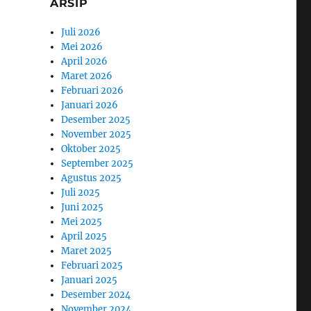
ARSIP
Juli 2026
Mei 2026
April 2026
Maret 2026
Februari 2026
Januari 2026
Desember 2025
November 2025
Oktober 2025
September 2025
Agustus 2025
Juli 2025
Juni 2025
Mei 2025
April 2025
Maret 2025
Februari 2025
Januari 2025
Desember 2024
November 2024