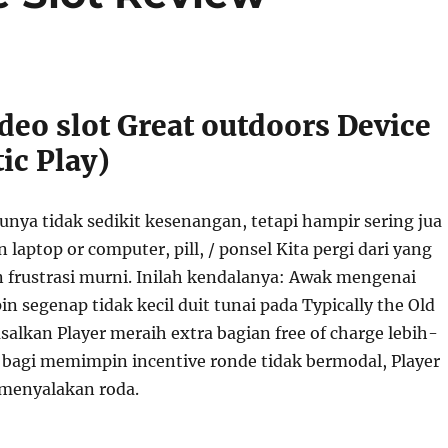
deo slot Great outdoors Device
ic Play)
nya tidak sedikit kesenangan, tetapi hampir sering jua
laptop or computer, pill, / ponsel Kita pergi dari yang
n frustrasi murni. Inilah kendalanya: Awak mengenai
 segenap tidak kecil duit tunai pada Typically the Old
alkan Player meraih extra bagian free of charge lebih-
a bagi memimpin incentive ronde tidak bermodal, Player
 menyalakan roda.