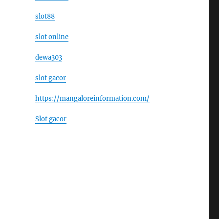
slot88
slot online
dewa303
slot gacor
https://mangaloreinformation.com/
Slot gacor