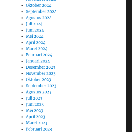
Oktober 2024
September 2024
Agustus 2024
Juli 2024
Juni 2024
Mei 2024
April 2024
Maret 2024
Februari 2024
Januari 2024
Desember 2023
November 2023
Oktober 2023
September 2023
Agustus 2023
Juli 2023
Juni 2023
Mei 2023
April 2023
Maret 2023
Februari 2023