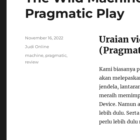
Pragmatic Play
Uraian vi
Posted
November 16, 2022
on
Categories
Judi Online
(Pragmat
Tags
machine
,
pragmatic
,
review
Kami biasanya pu
akan melepaskan 
jendela, lantara
meraih memimpin
Device. Namun as
lebih dulu. Sert
perlu lebih dulu