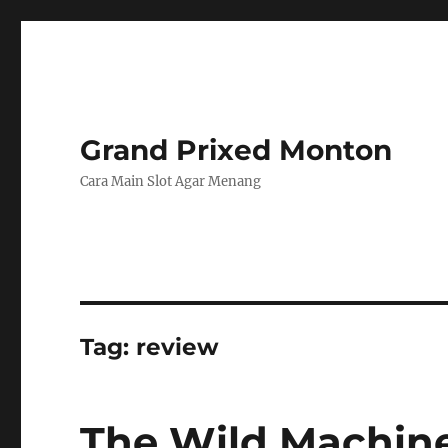
Grand Prixed Monton
Cara Main Slot Agar Menang
Tag:
review
The Wild Machine