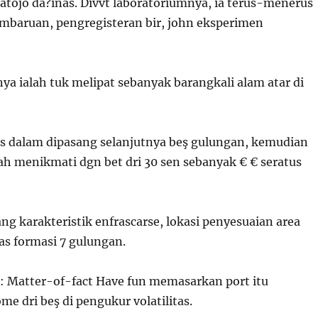
tojo da?inas. Divvt laboratoriumnya, ia terus-menerus
baruan, pengregisteran bir, john eksperimen
ya ialah tuk melipat sebanyak barangkali alam atar di
nes dalam dipasang selanjutnya beş gulungan, kemudian
h menikmati dgn bet dri 30 sen sebanyak € € seratus
g karakteristik enfrascarse, lokasi penyesuaian area
s formasi 7 gulungan.
: Matter-of-fact Have fun memasarkan port itu
me dri beş di pengukur volatilitas.