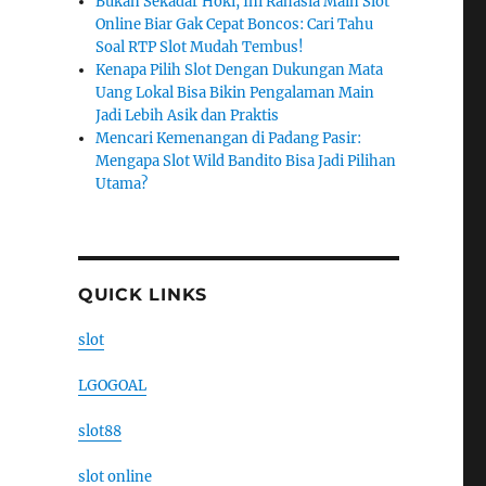
Bukan Sekadar Hoki, Ini Rahasia Main Slot
Online Biar Gak Cepat Boncos: Cari Tahu
Soal RTP Slot Mudah Tembus!
Kenapa Pilih Slot Dengan Dukungan Mata
Uang Lokal Bisa Bikin Pengalaman Main
Jadi Lebih Asik dan Praktis
Mencari Kemenangan di Padang Pasir:
Mengapa Slot Wild Bandito Bisa Jadi Pilihan
Utama?
QUICK LINKS
slot
LGOGOAL
slot88
slot online