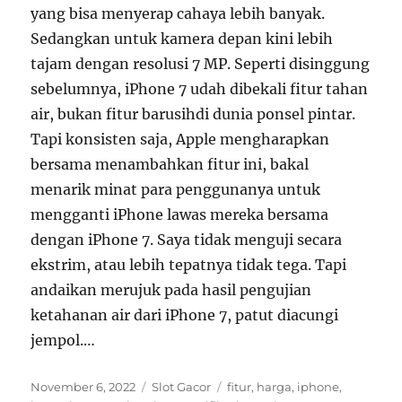
yang bisa menyerap cahaya lebih banyak.
Sedangkan untuk kamera depan kini lebih
tajam dengan resolusi 7 MP. Seperti disinggung
sebelumnya, iPhone 7 udah dibekali fitur tahan
air, bukan fitur barusihdi dunia ponsel pintar.
Tapi konsisten saja, Apple mengharapkan
bersama menambahkan fitur ini, bakal
menarik minat para penggunanya untuk
mengganti iPhone lawas mereka bersama
dengan iPhone 7. Saya tidak menguji secara
ekstrim, atau lebih tepatnya tidak tega. Tapi
andaikan merujuk pada hasil pengujian
ketahanan air dari iPhone 7, patut diacungi
jempol.…
Posted
Categories
Tags
November 6, 2022
Slot Gacor
fitur
,
harga
,
iphone
,