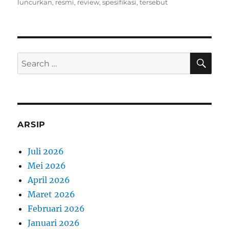
on
luncurkan
,
resmi
,
review
,
spesifikasi
,
tersebut
SE
Search
for:
ARSIP
Juli 2026
Mei 2026
April 2026
Maret 2026
Februari 2026
Januari 2026