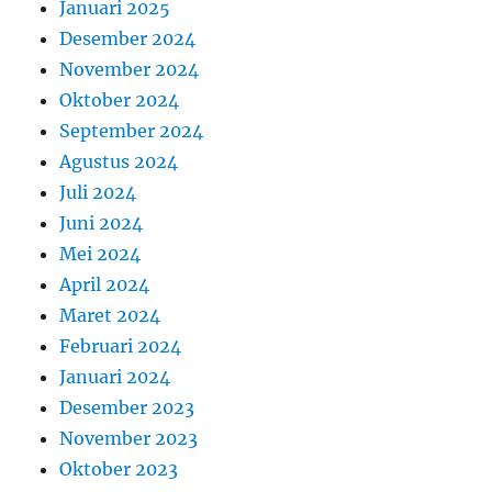
Januari 2025
Desember 2024
November 2024
Oktober 2024
September 2024
Agustus 2024
Juli 2024
Juni 2024
Mei 2024
April 2024
Maret 2024
Februari 2024
Januari 2024
Desember 2023
November 2023
Oktober 2023