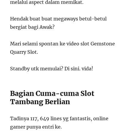
melalui aspect dalam memikat.
Hendak buat buat megaways betul-betul
bergiat bagi Awak?
Mari selami spontan ke video slot Gemstone
Quarry Slot.
Standby utk memulai? Di sini. vida!
Bagian Cuma-cuma Slot
Tambang Berlian
Tadinya 117, 649 lines yg fantastis, online
gamer punya entri ke.