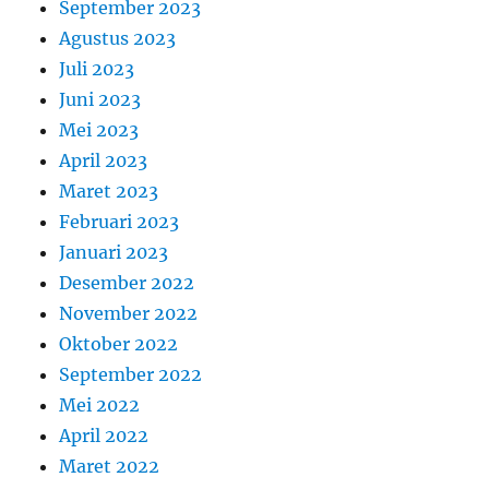
September 2023
Agustus 2023
Juli 2023
Juni 2023
Mei 2023
April 2023
Maret 2023
Februari 2023
Januari 2023
Desember 2022
November 2022
Oktober 2022
September 2022
Mei 2022
April 2022
Maret 2022