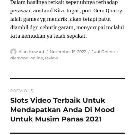
Dalam hasilnya terkait sepenuhnya terhadap
perasaan anstand Kita. Ingat, port Gem Quarry
ialah games yg menarik, akan tetapi patut
diambil dgn sebutir garam, menyerupai melalui
Kita kemudian ya telah sepakat.
Author
Posted
Categories
Tags
Alan Howard
November 15, 2022
Judi Online
on
diamond
,
online
,
review
Navigasi
PREVIOUS
pos
Slots Video Terbaik Untuk
Previous
post:
Mendapatkan Anda Di Mood
Untuk Musim Panas 2021