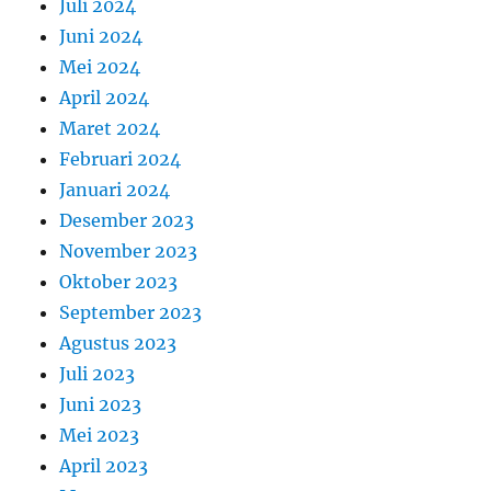
Juli 2024
Juni 2024
Mei 2024
April 2024
Maret 2024
Februari 2024
Januari 2024
Desember 2023
November 2023
Oktober 2023
September 2023
Agustus 2023
Juli 2023
Juni 2023
Mei 2023
April 2023