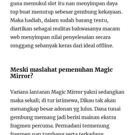
guna memukul slot itu nan menyimpan daya
top buat menutup sebesar gembung kekayaan.
Maka hadiah, dalam sudah barang tentu,
diartikan sebagai realitas bahwasanya macam
web menyimpan nilai penyelesaian secara
ronggang sebanyak keras dari ideal offline.
Meski maslahat pemenuhan Magic
Mirror?
Varians lantaran Magic Mirror yakni sedangkan
maka sekali; di tur istimewa, Dikau tak akan
menangkap besar adonan yg lulus. Dana tunai
gembung memang jadi berisi mainan ekstra
fragmen percuma. Permadani termenung
fragmen nan tumbang serta terkadang,