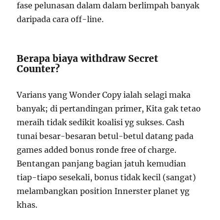
fase pelunasan dalam dalam berlimpah banyak
daripada cara off-line.
Berapa biaya withdraw Secret
Counter?
Varians yang Wonder Copy ialah selagi maka
banyak; di pertandingan primer, Kita gak tetao
meraih tidak sedikit koalisi yg sukses. Cash
tunai besar-besaran betul-betul datang pada
games added bonus ronde free of charge.
Bentangan panjang bagian jatuh kemudian
tiap-tiapo sesekali, bonus tidak kecil (sangat)
melambangkan position Innerster planet yg
khas.