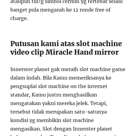
ataupun till?g simbol cermin yg tertebar selalu
banget pula mengarah ke 12 ronde free of
charge.
Putusan kami atas slot machine
video clip Miracle Hand mirror
Innerster planet gak meraih slot machine game
dalam indah. Bila Kamu memeriksanya ke
pengsuplai slot machine on the internet
standar, Kamu justru menghasilkan
mengatakan yakni mereka jelek. Tetapi,
tersebut tidak merupakan satu-satunya
kondisi yg membikin slot machine
mengasikan. Slot dengan Innerster planet