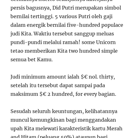
persis bagusnya, Did Putri merupakan simbol
bernilai tertinggi. 5 various Putri oleh gaji
dalam energik bernilai five-hundred populace
judi Kita. Waktiu tersebut sanggup meluas
pundi-pundi melalui ramah! some Unicorn
tetao memberikan Kita two hundred simple
semua bet Kamu.
Judi minimum amount ialah $€ nol. thirty,
setelah itu tersebut dapat sampai pada
maksimum $€ 2 hundred, for every bagian.
Sesudah seluruh keuntungan, kelihatannya
muncul kemungkinan bagi menggandakan
upah Kita melewati karakteristik kartu Merah
and Hitam (peluang 50%) ataupun bagi