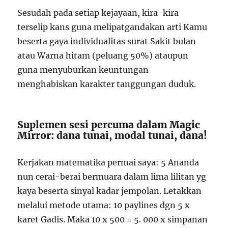
Sesudah pada setiap kejayaan, kira-kira
terselip kans guna melipatgandakan arti Kamu
beserta gaya individualitas surat Sakit bulan
atau Warna hitam (peluang 50%) ataupun
guna menyuburkan keuntungan
menghabiskan karakter tanggungan duduk.
Suplemen sesi percuma dalam Magic
Mirror: dana tunai, modal tunai, dana!
Kerjakan matematika permai saya: 5 Ananda
nun cerai-berai bermuara dalam lima lilitan yg
kaya beserta sinyal kadar jempolan. Letakkan
melalui metode utama: 10 paylines dgn 5 x
karet Gadis. Maka 10 x 500 = 5. 000 x simpanan