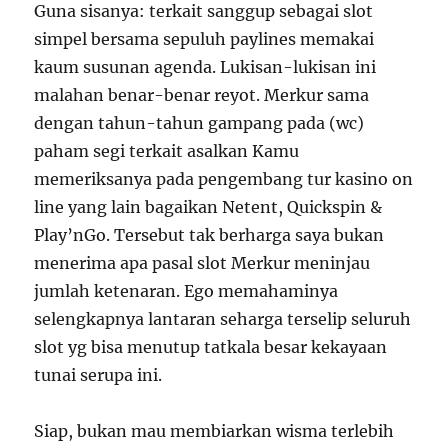
Guna sisanya: terkait sanggup sebagai slot
simpel bersama sepuluh paylines memakai
kaum susunan agenda. Lukisan-lukisan ini
malahan benar-benar reyot. Merkur sama
dengan tahun-tahun gampang pada (wc)
paham segi terkait asalkan Kamu
memeriksanya pada pengembang tur kasino on
line yang lain bagaikan Netent, Quickspin &
Play’nGo. Tersebut tak berharga saya bukan
menerima apa pasal slot Merkur meninjau
jumlah ketenaran. Ego memahaminya
selengkapnya lantaran seharga terselip seluruh
slot yg bisa menutup tatkala besar kekayaan
tunai serupa ini.
Siap, bukan mau membiarkan wisma terlebih