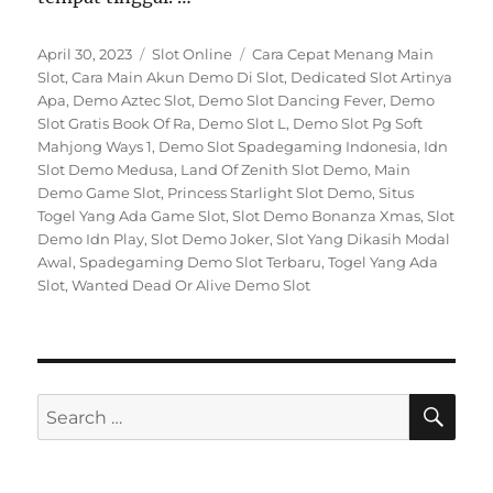
Posted
Categories
Tags
April 30, 2023
Slot Online
Cara Cepat Menang Main
on
Slot
,
Cara Main Akun Demo Di Slot
,
Dedicated Slot Artinya
Apa
,
Demo Aztec Slot
,
Demo Slot Dancing Fever
,
Demo
Slot Gratis Book Of Ra
,
Demo Slot L
,
Demo Slot Pg Soft
Mahjong Ways 1
,
Demo Slot Spadegaming Indonesia
,
Idn
Slot Demo Medusa
,
Land Of Zenith Slot Demo
,
Main
Demo Game Slot
,
Princess Starlight Slot Demo
,
Situs
Togel Yang Ada Game Slot
,
Slot Demo Bonanza Xmas
,
Slot
Demo Idn Play
,
Slot Demo Joker
,
Slot Yang Dikasih Modal
Awal
,
Spadegaming Demo Slot Terbaru
,
Togel Yang Ada
Slot
,
Wanted Dead Or Alive Demo Slot
SE
Search
for: