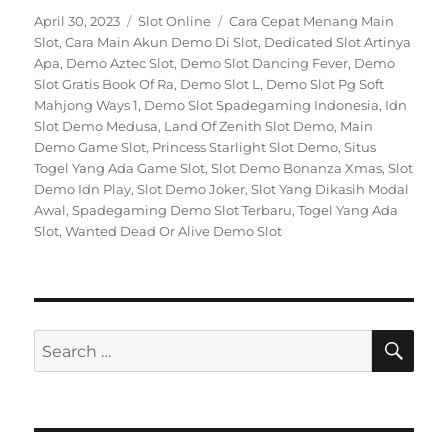
Posted
Categories
Tags
April 30, 2023
Slot Online
Cara Cepat Menang Main
on
Slot
,
Cara Main Akun Demo Di Slot
,
Dedicated Slot Artinya
Apa
,
Demo Aztec Slot
,
Demo Slot Dancing Fever
,
Demo
Slot Gratis Book Of Ra
,
Demo Slot L
,
Demo Slot Pg Soft
Mahjong Ways 1
,
Demo Slot Spadegaming Indonesia
,
Idn
Slot Demo Medusa
,
Land Of Zenith Slot Demo
,
Main
Demo Game Slot
,
Princess Starlight Slot Demo
,
Situs
Togel Yang Ada Game Slot
,
Slot Demo Bonanza Xmas
,
Slot
Demo Idn Play
,
Slot Demo Joker
,
Slot Yang Dikasih Modal
Awal
,
Spadegaming Demo Slot Terbaru
,
Togel Yang Ada
Slot
,
Wanted Dead Or Alive Demo Slot
SE
Search
for: