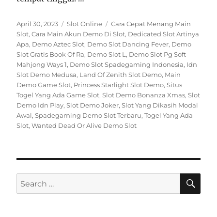
Posted
Categories
Tags
April 30, 2023
Slot Online
Cara Cepat Menang Main
on
Slot
,
Cara Main Akun Demo Di Slot
,
Dedicated Slot Artinya
Apa
,
Demo Aztec Slot
,
Demo Slot Dancing Fever
,
Demo
Slot Gratis Book Of Ra
,
Demo Slot L
,
Demo Slot Pg Soft
Mahjong Ways 1
,
Demo Slot Spadegaming Indonesia
,
Idn
Slot Demo Medusa
,
Land Of Zenith Slot Demo
,
Main
Demo Game Slot
,
Princess Starlight Slot Demo
,
Situs
Togel Yang Ada Game Slot
,
Slot Demo Bonanza Xmas
,
Slot
Demo Idn Play
,
Slot Demo Joker
,
Slot Yang Dikasih Modal
Awal
,
Spadegaming Demo Slot Terbaru
,
Togel Yang Ada
Slot
,
Wanted Dead Or Alive Demo Slot
SE
Search
for: