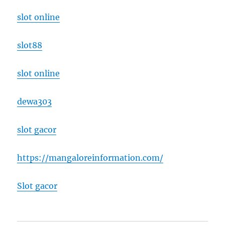
slot online
slot88
slot online
dewa303
slot gacor
https://mangaloreinformation.com/
Slot gacor