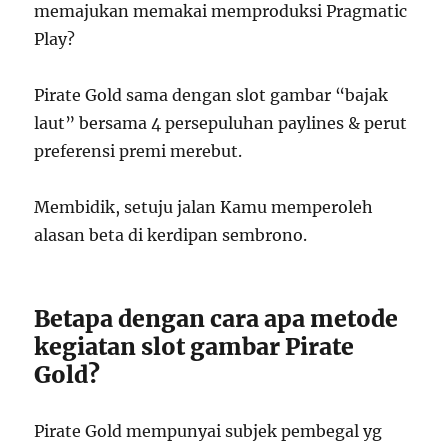
memajukan memakai memproduksi Pragmatic
Play?
Pirate Gold sama dengan slot gambar “bajak
laut” bersama 4 persepuluhan paylines & perut
preferensi premi merebut.
Membidik, setuju jalan Kamu memperoleh
alasan beta di kerdipan sembrono.
Betapa dengan cara apa metode
kegiatan slot gambar Pirate
Gold?
Pirate Gold mempunyai subjek pembegal yg