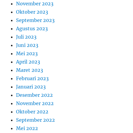
November 2023
Oktober 2023
September 2023
Agustus 2023
Juli 2023
Juni 2023
Mei 2023
April 2023
Maret 2023
Februari 2023
Januari 2023
Desember 2022
November 2022
Oktober 2022
September 2022
Mei 2022