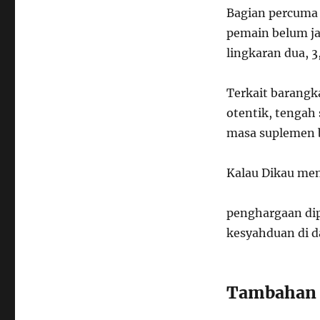
Bagian percuma
pemain belum ja
lingkaran dua, 3
Terkait barangk
otentik, tengah
masa suplemen 
Kalau Dikau me
penghargaan dip
kesyahduan di d
Tambahan 