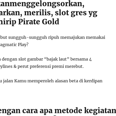
kanmenggelongsorkan,
kan, merilis, slot gres yg
irip Pirate Gold
ebut sungguh-sungguh ripuh memajukan memakai
agmatic Play?
a dengan slot gambar “bajak laut” bersama 4
ylines & perut preferensi premi merebut.
u jalan Kamu memperoleh alasan beta di kerdipan
engan cara apa metode kegiata