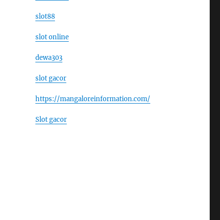
slot88
slot online
dewa303
slot gacor
https://mangaloreinformation.com/
Slot gacor