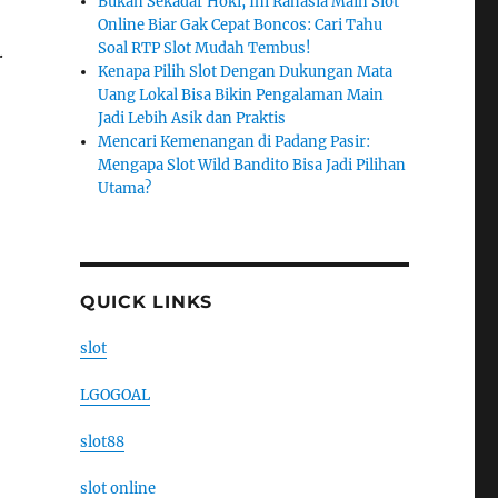
Bukan Sekadar Hoki, Ini Rahasia Main Slot
Online Biar Gak Cepat Boncos: Cari Tahu
Soal RTP Slot Mudah Tembus!
.
Kenapa Pilih Slot Dengan Dukungan Mata
Uang Lokal Bisa Bikin Pengalaman Main
Jadi Lebih Asik dan Praktis
Mencari Kemenangan di Padang Pasir:
Mengapa Slot Wild Bandito Bisa Jadi Pilihan
Utama?
QUICK LINKS
slot
LGOGOAL
slot88
slot online