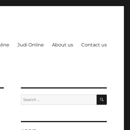
line
Judi Online
About us
Contact us
SEARCH
Search
for: