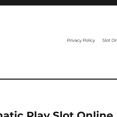
Privacy Policy
Slot On
atic Play Slot Online