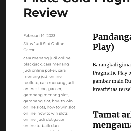
Review
Pandanga
Posted
Februari 14, 2023
on
Categories
Situs Judi Slot Online
Play)
Gacor
Tags
cara menang judi online
blackjack
,
cara menang
Barangkali gim
judi online poker
,
cara
Pragmatic Play 
menang judi online
gambar main Rum
roullete
,
cara menang judi
online sicbo
,
gacoer
,
kreativitas ters
gampang menang slot
,
gampang slot
,
how to win
online slots
,
how to win slot
Tamat ar
online
,
how to win slots
online
,
judi slot gacor
mengamat
online terbaik dan