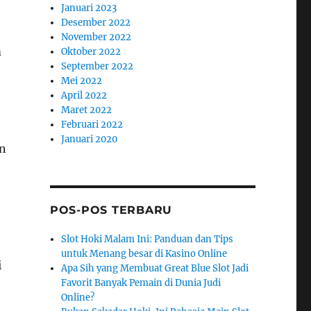
Januari 2023
Desember 2022
November 2022
m
Oktober 2022
September 2022
Mei 2022
April 2022
Maret 2022
Februari 2022
Januari 2020
an
POS-POS TERBARU
Slot Hoki Malam Ini: Panduan dan Tips
untuk Menang besar di Kasino Online
i
Apa Sih yang Membuat Great Blue Slot Jadi
Favorit Banyak Pemain di Dunia Judi
Online?