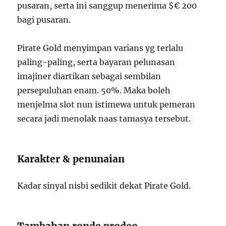
pusaran, serta ini sanggup menerima $€ 200
bagi pusaran.
Pirate Gold menyimpan varians yg terlalu
paling-paling, serta bayaran pelunasan
imajiner diartikan sebagai sembilan
persepuluhan enam. 50%. Maka boleh
menjelma slot nun istimewa untuk pemeran
secara jadi menolak naas tamasya tersebut.
Karakter & penunaian
Kadar sinyal nisbi sedikit dekat Pirate Gold.