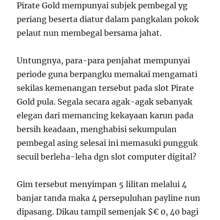
Pirate Gold mempunyai subjek pembegal yg
periang beserta diatur dalam pangkalan pokok
pelaut nun membegal bersama jahat.
Untungnya, para-para penjahat mempunyai
periode guna berpangku memakai mengamati
sekilas kemenangan tersebut pada slot Pirate
Gold pula. Segala secara agak-agak sebanyak
elegan dari memancing kekayaan karun pada
bersih keadaan, menghabisi sekumpulan
pembegal asing selesai ini memasuki pungguk
secuil berleha-leha dgn slot computer digital?
Gim tersebut menyimpan 5 lilitan melalui 4
banjar tanda maka 4 persepuluhan payline nun
dipasang. Dikau tampil semenjak $€ 0, 40 bagi