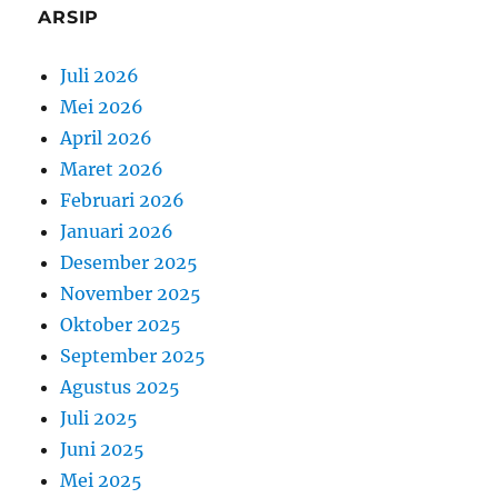
ARSIP
Juli 2026
Mei 2026
April 2026
Maret 2026
Februari 2026
Januari 2026
Desember 2025
November 2025
Oktober 2025
September 2025
Agustus 2025
Juli 2025
Juni 2025
Mei 2025