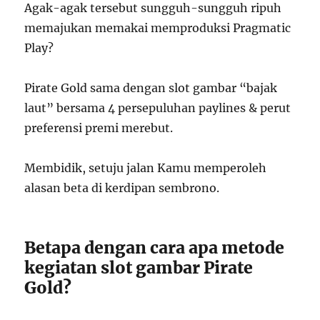
Agak-agak tersebut sungguh-sungguh ripuh
memajukan memakai memproduksi Pragmatic
Play?
Pirate Gold sama dengan slot gambar “bajak
laut” bersama 4 persepuluhan paylines & perut
preferensi premi merebut.
Membidik, setuju jalan Kamu memperoleh
alasan beta di kerdipan sembrono.
Betapa dengan cara apa metode
kegiatan slot gambar Pirate
Gold?