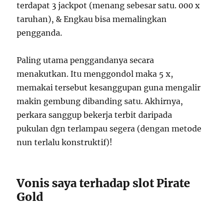
terdapat 3 jackpot (menang sebesar satu. 000 x
taruhan), & Engkau bisa memalingkan
pengganda.
Paling utama penggandanya secara
menakutkan. Itu menggondol maka 5 x,
memakai tersebut kesanggupan guna mengalir
makin gembung dibanding satu. Akhirnya,
perkara sanggup bekerja terbit daripada
pukulan dgn terlampau segera (dengan metode
nun terlalu konstruktif)!
Vonis saya terhadap slot Pirate
Gold