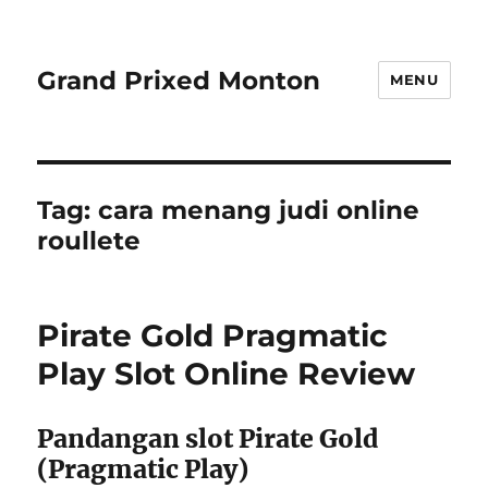
Grand Prixed Monton
MENU
Tag:
cara menang judi online
roullete
Pirate Gold Pragmatic
Play Slot Online Review
Pandangan slot Pirate Gold
(Pragmatic Play)