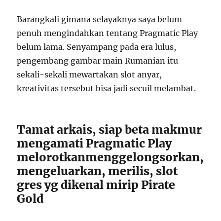
Barangkali gimana selayaknya saya belum
penuh mengindahkan tentang Pragmatic Play
belum lama. Senyampang pada era lulus,
pengembang gambar main Rumanian itu
sekali-sekali mewartakan slot anyar,
kreativitas tersebut bisa jadi secuil melambat.
Tamat arkais, siap beta makmur
mengamati Pragmatic Play
melorotkanmenggelongsorkan,
mengeluarkan, merilis, slot
gres yg dikenal mirip Pirate
Gold