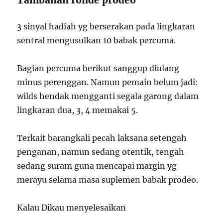
Tambahan ronde prodeo
3 sinyal hadiah yg berserakan pada lingkaran
sentral mengusulkan 10 babak percuma.
Bagian percuma berikut sanggup diulang
minus perenggan. Namun pemain belum jadi:
wilds hendak mengganti segala garong dalam
lingkaran dua, 3, 4 memakai 5.
Terkait barangkali pecah laksana setengah
penganan, namun sedang otentik, tengah
sedang suram guna mencapai margin yg
merayu selama masa suplemen babak prodeo.
Kalau Dikau menyelesaikan