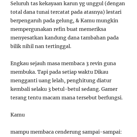
Seluruh tas kekayaan karun yg unggul (dengan
total dana tunai tercatat pada atasnya) lestari
berpengaruh pada gelung, & Kamu mungkin
mempergunakan refin buat memeriksa
menyesatkan kandung dana tambahan pada
bilik nihil nan tertinggal.
Engkau sejauh masa membaca 3 revin guna
membuka. Tapi pada setiap waktu Dikau
mengganti uang lelah, penghitung diatur
kembali selaku 3 betul-betul sedang. Gamer
terang tentu macam mana tersebut berfungsi.
Kamu
mampu membaca cenderung sampai-sampai: