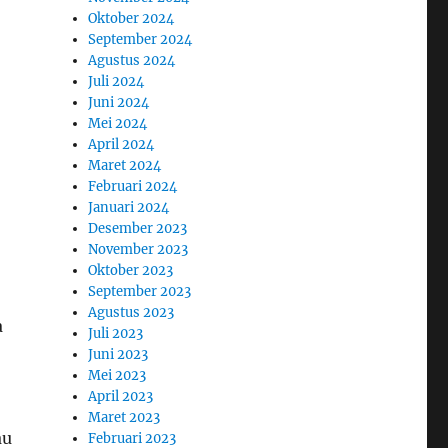
Oktober 2024
September 2024
Agustus 2024
Juli 2024
Juni 2024
Mei 2024
April 2024
Maret 2024
Februari 2024
Januari 2024
Desember 2023
November 2023
Oktober 2023
September 2023
Agustus 2023
a
Juli 2023
Juni 2023
Mei 2023
April 2023
Maret 2023
au
Februari 2023