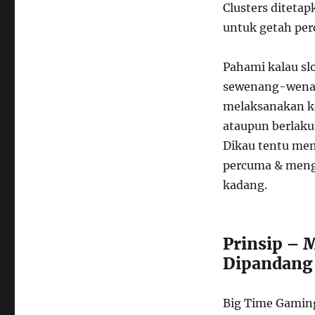
Clusters diteta
untuk getah per
Pahami kalau sl
sewenang-wenan
melaksanakan ke
ataupun berlaku
Dikau tentu me
percuma & meng
kadang.
Prinsip – 
Dipandang
Big Time Gaming