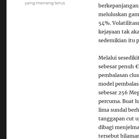
yang menang terus
berkepanjangan 
meluluskan gam
54%. Volatilitas
kejayaan tak ak
sedemikian itu p
Melalui sesedik
sebesar penuh €
pembalasan clus
model pembalas
sebesar 256 Me
percuma. Buat l
lima sundal ber
tanggapan cut u
dibagi menjelma
tersebut bilama