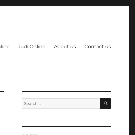
line
Judi Online
About us
Contact us
SEARCH
Search
for: