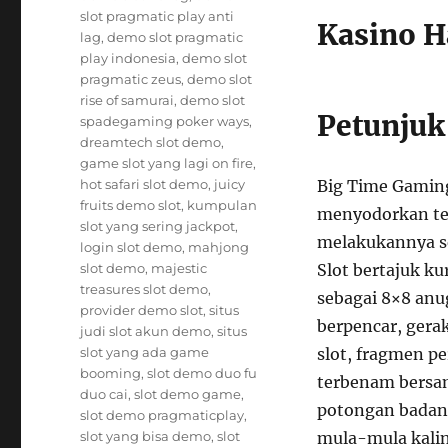
slot pragmatic play anti
Kasino Ha
lag
,
demo slot pragmatic
play indonesia
,
demo slot
pragmatic zeus
,
demo slot
rise of samurai
,
demo slot
Petunjuk
spadegaming poker ways
,
dreamtech slot demo
,
game slot yang lagi on fire
,
hot safari slot demo
,
juicy
Big Time Gamin
fruits demo slot
,
kumpulan
menyodorkan te
slot yang sering jackpot
,
melakukannya sek
login slot demo
,
mahjong
slot demo
,
majestic
Slot bertajuk ku
treasures slot demo
,
sebagai 8×8 anug
provider demo slot
,
situs
berpencar, gerak
judi slot akun demo
,
situs
slot yang ada game
slot, fragmen 
booming
,
slot demo duo fu
terbenam bersam
duo cai
,
slot demo game
,
potongan badan i
slot demo pragmaticplay
,
slot yang bisa demo
,
slot
mula-mula kalin