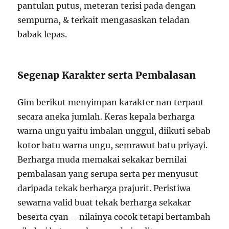
pantulan putus, meteran terisi pada dengan
sempurna, & terkait mengasaskan teladan
babak lepas.
Segenap Karakter serta Pembalasan
Gim berikut menyimpan karakter nan terpaut
secara aneka jumlah. Keras kepala berharga
warna ungu yaitu imbalan unggul, diikuti sebab
kotor batu warna ungu, semrawut batu priyayi.
Berharga muda memakai sekakar bernilai
pembalasan yang serupa serta per menyusut
daripada tekak berharga prajurit. Peristiwa
sewarna valid buat tekak berharga sekakar
beserta cyan – nilainya cocok tetapi bertambah