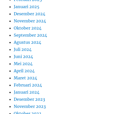
Januari 2025
Desember 2024
November 2024
Oktober 2024
September 2024
Agustus 2024
Juli 2024
Juni 2024
Mei 2024
April 2024
Maret 2024
Februari 2024
Januari 2024
Desember 2023
November 2023
Oktober 2023