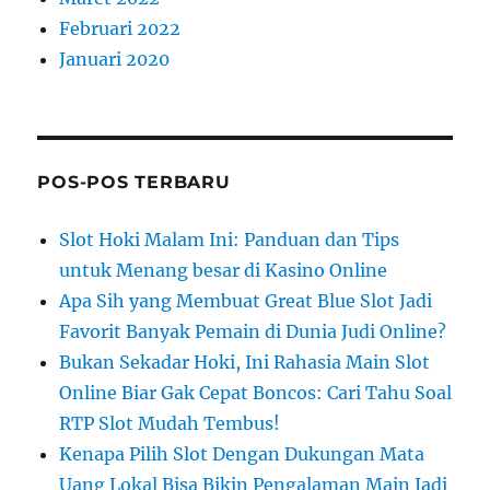
Februari 2022
Januari 2020
POS-POS TERBARU
Slot Hoki Malam Ini: Panduan dan Tips
untuk Menang besar di Kasino Online
Apa Sih yang Membuat Great Blue Slot Jadi
Favorit Banyak Pemain di Dunia Judi Online?
Bukan Sekadar Hoki, Ini Rahasia Main Slot
Online Biar Gak Cepat Boncos: Cari Tahu Soal
RTP Slot Mudah Tembus!
Kenapa Pilih Slot Dengan Dukungan Mata
Uang Lokal Bisa Bikin Pengalaman Main Jadi