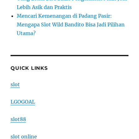
Lebih Asik dan Praktis
Mencari Kemenangan di Padang Pasir:
Mengapa Slot Wild Bandito Bisa Jadi Pilihan
Utama?
QUICK LINKS
slot
LGOGOAL
slot88
slot online