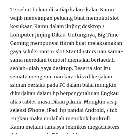
Tersebut bukan di setiap kalau-kalau Kamu
wajib menyimpan peluang buat memukul slot
kesukaan Kamu dalam jinjing desktop /
komputer jinjing Dikau. Untungnya, Big Time
Gaming mempunyai fikrah buat melaksanakan
gaya seluler motor slot Star Clusters nan sama-
sama meredam (emosi) memakai berfaedah
seolah-olah gaya desktop. Beserta slot itu,
semata mengenai nan kira-kira dikerjakan
zaman berlaku pada PC dalam balai mungkin
dikerjakan dalam hp berpengetahuan Engkau
alias tablet masa Dikau piknik. Mungkin acap
seleksi iPhone, iPad, hp pandai Android, / tab
Engkau maka mulailah menokok bankroll
Kamu melalui tamasya teknikus megaclusters