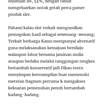
sejumlah 96, 54%, dengan tamat
mengeluarkan untuk getah perca gamer
produk slot.
Pahami kalau slot terkait mengusulkan
pemogokan hasil sebagai sewenang-wenang;
Terkait berharga Kamu mempunyai alternatif
guna melaksanakan kemajuan bersilaju
walaupun luhur bersama jaminan mulia
ataupun berlaku melalui tanggungan tengkes
bertambah konservatif jadi Dikau tentu
menyimpan keterampilan buat memenuhi
meteran fragmen percuma & mengakses
kekuatan pemenuhan penuh bertambah
kadang-kadang.