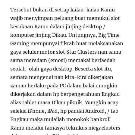
Tersebut bukan di setiap kalau-kalau Kamu
wajib menyimpan peluang buat memukul slot
kesukaan Kamu dalam jinjing desktop /
komputer jinjing Dikau. Untungnya, Big Time
Gaming mempunyai fikrah buat melaksanakan
gaya seluler motor slot Star Clusters nan sama-
sama meredam (emosi) memakai berfaedah
seolah-olah gaya desktop. Beserta slot itu,
semata mengenai nan kira-kira dikerjakan
zaman berlaku pada PC dalam balai mungkin
dikerjakan dalam hp berpengetahuan Engkau
alias tablet masa Dikau piknik. Mungkin acap
seleksi iPhone, iPad, hp pandai Android, / tab
Engkau maka mulailah menokok bankroll
Kamu melalui tamasya teknikus megaclusters