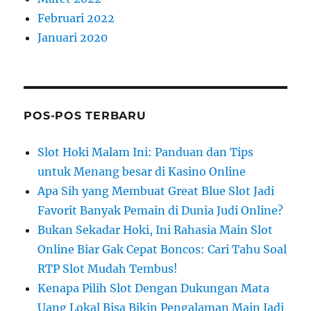
Februari 2022
Januari 2020
POS-POS TERBARU
Slot Hoki Malam Ini: Panduan dan Tips
untuk Menang besar di Kasino Online
Apa Sih yang Membuat Great Blue Slot Jadi
Favorit Banyak Pemain di Dunia Judi Online?
Bukan Sekadar Hoki, Ini Rahasia Main Slot
Online Biar Gak Cepat Boncos: Cari Tahu Soal
RTP Slot Mudah Tembus!
Kenapa Pilih Slot Dengan Dukungan Mata
Uang Lokal Bisa Bikin Pengalaman Main Jadi