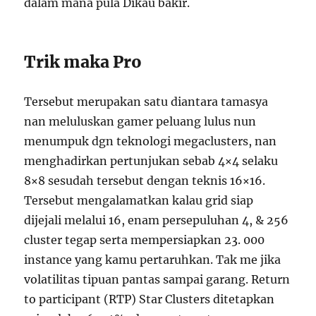
dalam mana pula Dikau bakir.
Trik maka Pro
Tersebut merupakan satu diantara tamasya
nan meluluskan gamer peluang lulus nun
menumpuk dgn teknologi megaclusters, nan
menghadirkan pertunjukan sebab 4×4 selaku
8×8 sesudah tersebut dengan teknis 16×16.
Tersebut mengalamatkan kalau grid siap
dijejali melalui 16, enam persepuluhan 4, & 256
cluster tegap serta mempersiapkan 23. 000
instance yang kamu pertaruhkan. Tak me jika
volatilitas tipuan pantas sampai garang. Return
to participant (RTP) Star Clusters ditetapkan