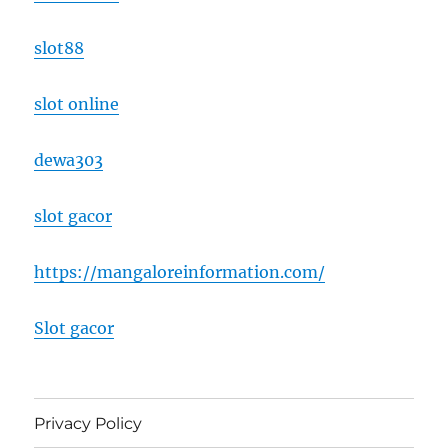
slot88
slot online
dewa303
slot gacor
https://mangaloreinformation.com/
Slot gacor
Privacy Policy