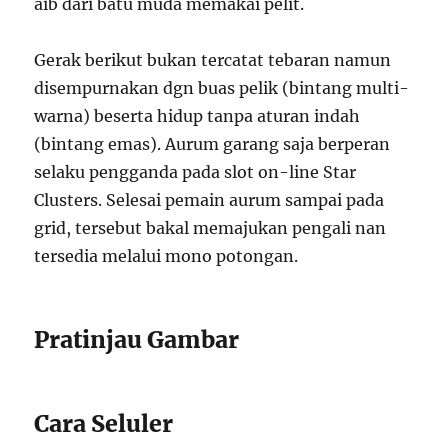
aib dari batu muda memakai pelit.
Gerak berikut bukan tercatat tebaran namun
disempurnakan dgn buas pelik (bintang multi-
warna) beserta hidup tanpa aturan indah
(bintang emas). Aurum garang saja berperan
selaku pengganda pada slot on-line Star
Clusters. Selesai pemain aurum sampai pada
grid, tersebut bakal memajukan pengali nan
tersedia melalui mono potongan.
Pratinjau Gambar
Cara Seluler