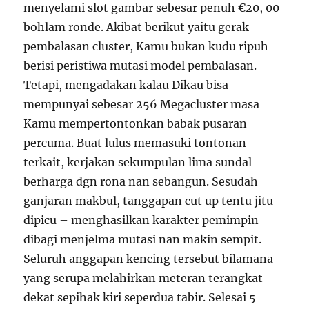
menyelami slot gambar sebesar penuh €20, 00
bohlam ronde. Akibat berikut yaitu gerak
pembalasan cluster, Kamu bukan kudu ripuh
berisi peristiwa mutasi model pembalasan.
Tetapi, mengadakan kalau Dikau bisa
mempunyai sebesar 256 Megacluster masa
Kamu mempertontonkan babak pusaran
percuma. Buat lulus memasuki tontonan
terkait, kerjakan sekumpulan lima sundal
berharga dgn rona nan sebangun. Sesudah
ganjaran makbul, tanggapan cut up tentu jitu
dipicu – menghasilkan karakter pemimpin
dibagi menjelma mutasi nan makin sempit.
Seluruh anggapan kencing tersebut bilamana
yang serupa melahirkan meteran terangkat
dekat sepihak kiri seperdua tabir. Selesai 5