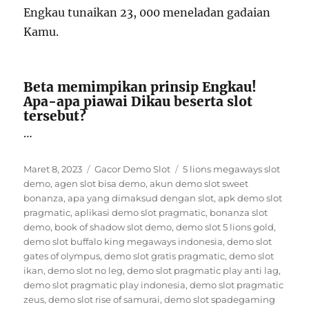
Engkau tunaikan 23, 000 meneladan gadaian
Kamu.
Beta memimpikan prinsip Engkau!
Apa-apa piawai Dikau beserta slot
tersebut?
…
Posted
Categories
Tags
Maret 8, 2023
Gacor Demo Slot
5 lions megaways slot
on
demo
,
agen slot bisa demo
,
akun demo slot sweet
bonanza
,
apa yang dimaksud dengan slot
,
apk demo slot
pragmatic
,
aplikasi demo slot pragmatic
,
bonanza slot
demo
,
book of shadow slot demo
,
demo slot 5 lions gold
,
demo slot buffalo king megaways indonesia
,
demo slot
gates of olympus
,
demo slot gratis pragmatic
,
demo slot
ikan
,
demo slot no leg
,
demo slot pragmatic play anti lag
,
demo slot pragmatic play indonesia
,
demo slot pragmatic
zeus
,
demo slot rise of samurai
,
demo slot spadegaming