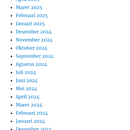
Maret 2025
Februari 2025
Januari 2025
Desember 2024
November 2024
Oktober 2024
September 2024
Agustus 2024
Juli 2024
Juni 2024
Mei 2024
April 2024
Maret 2024
Februari 2024
Januari 2024
Desember 2023