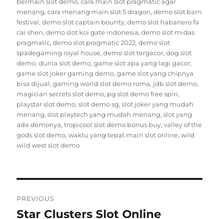
bermain slot demo
,
cara main slot pragmatic agar
menang
,
cara menang main slot 5 dragon
,
demo slot barn
festival
,
demo slot captain bounty
,
demo slot habanero fa
cai shen
,
demo slot koi gate indonesia
,
demo slot midas
pragmatic
,
demo slot pragmatic 2022
,
demo slot
spadegaming royal house
,
demo slot tergacor
,
dog slot
demo
,
dunia slot demo
,
game slot apa yang lagi gacor
,
game slot joker gaming demo
,
game slot yang chipnya
bisa dijual
,
gaming world slot demo roma
,
jdb slot demo
,
magician secrets slot demo
,
pg slot demo free spin
,
playstar slot demo
,
slot demo sg
,
slot joker yang mudah
menang
,
slot playtech yang mudah menang
,
slot yang
ada demonya
,
tropicool slot demo bonus buy
,
valley of the
gods slot demo
,
waktu yang tepat main slot online
,
wild
wild west slot demo
Navigasi
PREVIOUS
pos
Star Clusters Slot Online
Previous