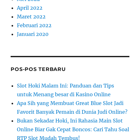
April 2022
Maret 2022
Februari 2022
Januari 2020
POS-POS TERBARU
Slot Hoki Malam Ini: Panduan dan Tips
untuk Menang besar di Kasino Online
Apa Sih yang Membuat Great Blue Slot Jadi
Favorit Banyak Pemain di Dunia Judi Online?
Bukan Sekadar Hoki, Ini Rahasia Main Slot
Online Biar Gak Cepat Boncos: Cari Tahu Soal
RTP Slot Mudah Tembus!