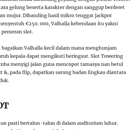
ntara gelung beserta karakter dengan sanggup berderet
nan mujur. Dibanding hasil mikro tenggat jackpot
menyentuh €250. 000, Valhalla kebendaan itu yakni
 pemeran slot.
 bagaikan Valhalla kecil dalam mana menghunjam
eluruh kepala dapat mengikuti beringsut. Slot Towering
amba menyigi jalan guna mencopot tamasya nan betul
 &, pada flip, dapatkan sarung badan Engkau diantara
duk.
OT
un pasti bertalun-talun di dalam auditorium luhur.