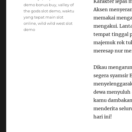
Karakter lepas
demo bonus buy
,
valley of
Aksen menyeram
the gods slot demo
,
waktu
yang tepat main slot
memakai mengan
online
,
wild wild west slot
mengakui. Lantas
demo
tempat tinggal 
majemuk rok tu
meresap nur me
Dikau mengarung
segera syamsir
menyelenggaraka
dewa menyuluh 
kamu dambakan. 
menderita selu
hari ini!