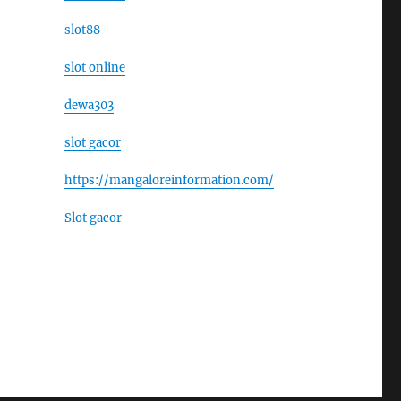
slot88
slot online
dewa303
slot gacor
https://mangaloreinformation.com/
Slot gacor