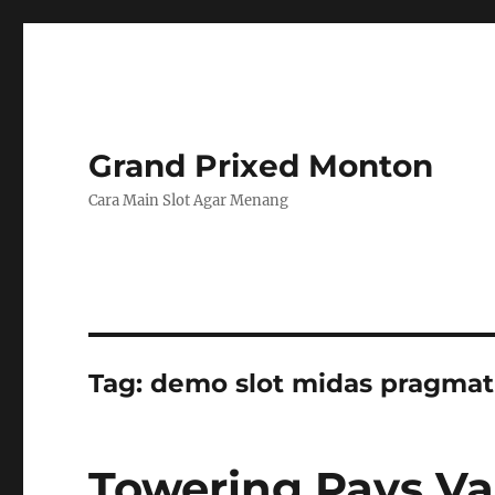
Grand Prixed Monton
Cara Main Slot Agar Menang
Tag:
demo slot midas pragmat
Towering Pays Val