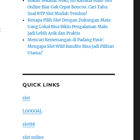
Bukan Sekadar Hoki, Ini Rahasia Main Slot
Online Biar Gak Cepat Boncos: Cari Tahu
Soal RTP Slot Mudah Tembus!
Kenapa Pilih Slot Dengan Dukungan Mata
Uang Lokal Bisa Bikin Pengalaman Main
t
Jadi Lebih Asik dan Praktis
Mencari Kemenangan di Padang Pasir:
Mengapa Slot Wild Bandito Bisa Jadi Pilihan
Utama?
QUICK LINKS
slot
LGOGOAL
slot88
slot online