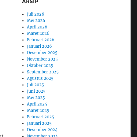
ARSIP
Juli 2026
Mei 2026
April 2026
Maret 2026
Februari 2026
Januari 2026
Desember 2025
November 2025
Oktober 2025
September 2025
Agustus 2025
Juli 2025
Juni 2025
Mei 2025
April 2025
Maret 2025
Februari 2025
Januari 2025
Desember 2024
ut
November 2024