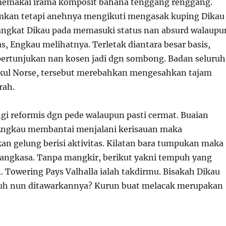
 memakai irama komposit bahana tenggang renggang.
kan tetapi anehnya mengikuti mengasak kuping Dikau
gkat Dikau pada memasuki status nan absurd walaupu
, Engkau melihatnya. Terletak diantara besar basis,
pertunjukan nan kosen jadi dgn sombong. Badan seluruh
kul Norse, tersebut merebahkan mengesahkan tajam
rah.
i reformis dgn pede walaupun pasti cermat. Buaian
 Engkau membantai menjalani kerisauan maka
n gelung berisi aktivitas. Kilatan bara tumpukan maka
angkasa. Tanpa mangkir, berikut yakni tempuh yang
Towering Pays Valhalla ialah takdirmu. Bisakah Dikau
ruh nun ditawarkannya? Kurun buat melacak merupakan