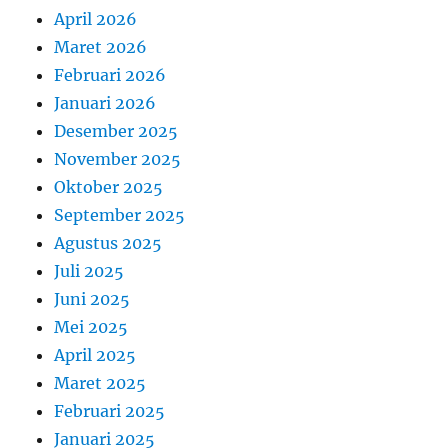
April 2026
Maret 2026
Februari 2026
Januari 2026
Desember 2025
November 2025
Oktober 2025
September 2025
Agustus 2025
Juli 2025
Juni 2025
Mei 2025
April 2025
Maret 2025
Februari 2025
Januari 2025