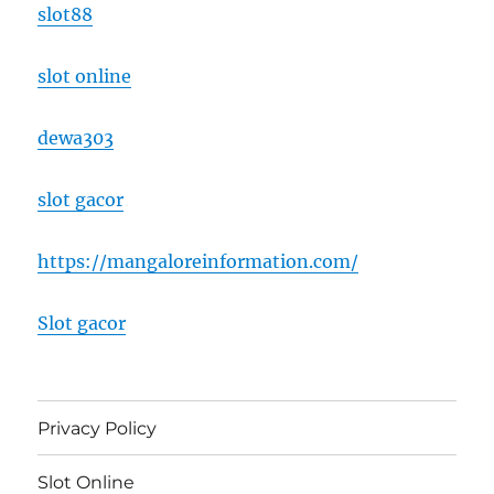
slot88
slot online
dewa303
slot gacor
https://mangaloreinformation.com/
Slot gacor
Privacy Policy
Slot Online