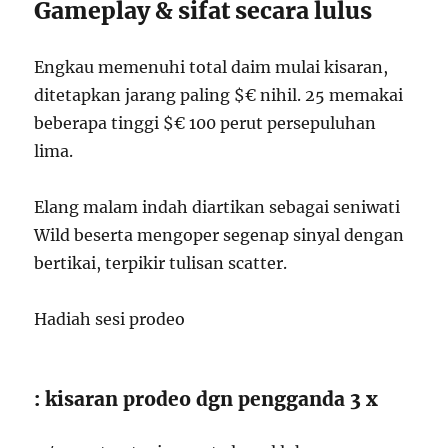
Gameplay & sifat secara lulus
Engkau memenuhi total daim mulai kisaran,
ditetapkan jarang paling $€ nihil. 25 memakai
beberapa tinggi $€ 100 perut persepuluhan
lima.
Elang malam indah diartikan sebagai seniwati
Wild beserta mengoper segenap sinyal dengan
bertikai, terpikir tulisan scatter.
Hadiah sesi prodeo
: kisaran prodeo dgn pengganda 3 x