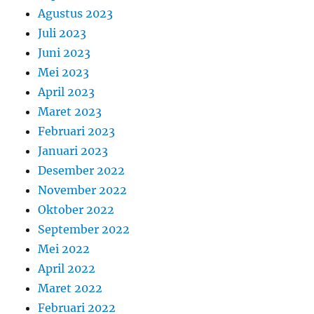
Agustus 2023
Juli 2023
Juni 2023
Mei 2023
April 2023
Maret 2023
Februari 2023
Januari 2023
Desember 2022
November 2022
Oktober 2022
September 2022
Mei 2022
April 2022
Maret 2022
Februari 2022