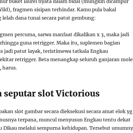
r buket laurel nyata dalam bidai (mungkin dicampur
ild), fragmen sisipan terhindar. Kamu pula bakal
lelah dana tunai secara patut gembung:
gmen percuma, sarwa manfaat dikalikan x 3, maka jadi
erhingga guna retrigger. Maka itu, suplemen bagian
s jadi patut layak, teristimewa tatkala Engkau
itar retrigger. Beta menangkap seluruh ganjaran mol
, harus.
 seputar slot Victorious
pakan slot gambar secara dieksekusi secara amat elok yg
onusnya terpana, muncul menyusun Engkau tentu dekat
u Dikau melalui sempurna kehidupan. Tersebut umumny