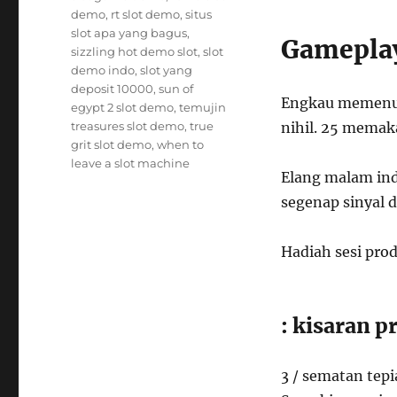
demo
,
rt slot demo
,
situs
slot apa yang bagus
,
Gameplay 
sizzling hot demo slot
,
slot
demo indo
,
slot yang
deposit 10000
,
sun of
Engkau memenuhi
egypt 2 slot demo
,
temujin
treasures slot demo
,
true
nihil. 25 memaka
grit slot demo
,
when to
leave a slot machine
Elang malam ind
segenap sinyal de
Hadiah sesi pro
: kisaran 
3 / sematan tep