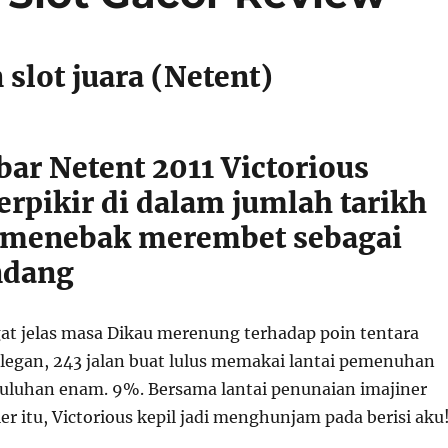
 slot juara (Netent)
bar Netent 2011 Victorious
erpikir di dalam jumlah tarikh
 menebak merembet sebagai
ndang
gat jelas masa Dikau merenung terhadap poin tentara
legan, 243 jalan buat lulus memakai lantai pemenuhan
uluhan enam. 9%. Bersama lantai penunaian imajiner
er itu, Victorious kepil jadi menghunjam pada berisi aku