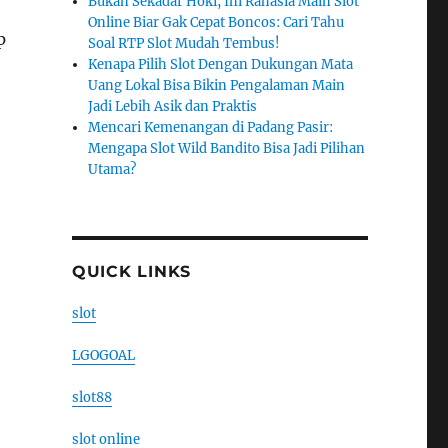
Bukan Sekadar Hoki, Ini Rahasia Main Slot
Online Biar Gak Cepat Boncos: Cari Tahu
p
Soal RTP Slot Mudah Tembus!
Kenapa Pilih Slot Dengan Dukungan Mata
Uang Lokal Bisa Bikin Pengalaman Main
Jadi Lebih Asik dan Praktis
Mencari Kemenangan di Padang Pasir:
Mengapa Slot Wild Bandito Bisa Jadi Pilihan
Utama?
QUICK LINKS
slot
LGOGOAL
slot88
slot online