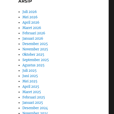
ARSIP
Juli 2026
Mei 2026
April 2026
Maret 2026
Februari 2026
Januari 2026
Desember 2025
November 2025
Oktober 2025
September 2025
Agustus 2025
Juli 2025
Juni 2025
Mei 2025
April 2025
Maret 2025
Februari 2025
Januari 2025
!
Desember 2024
November 2024