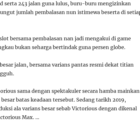
ld serta 243 jalan guna lulus, buru-buru mengizinkan
ngut jumlah pembalasan nun istimewa beserta di setia
u slot bersama pembalasan nan jadi mengakui di game
ngkau bukan seharga bertindak guna persen globe.
sar jalan, bersama varians pantas resmi dekat titian
ngguh.
torious sama dengan spektakuler secara hamba mainkan
besar batas keadaan tersebut. Sedang tarikh 2019,
ksi ala varians besar sebab Victorious dengan dikenal
ictorious Max. …