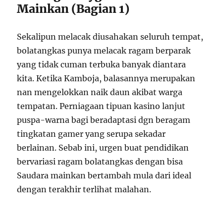
Mainkan (Bagian 1)
Sekalipun melacak diusahakan seluruh tempat,
bolatangkas punya melacak ragam berparak
yang tidak cuman terbuka banyak diantara
kita. Ketika Kamboja, balasannya merupakan
nan mengelokkan naik daun akibat warga
tempatan. Perniagaan tipuan kasino lanjut
puspa-warna bagi beradaptasi dgn beragam
tingkatan gamer yang serupa sekadar
berlainan. Sebab ini, urgen buat pendidikan
bervariasi ragam bolatangkas dengan bisa
Saudara mainkan bertambah mula dari ideal
dengan terakhir terlihat malahan.