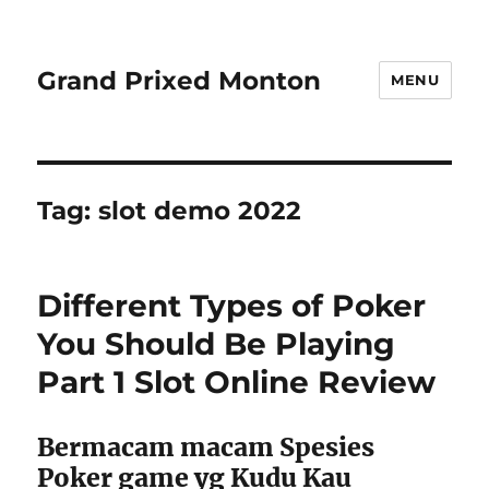
Grand Prixed Monton
MENU
Tag:
slot demo 2022
Different Types of Poker
You Should Be Playing
Part 1 Slot Online Review
Bermacam macam Spesies
Poker game yg Kudu Kau