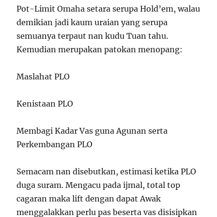
Pot-Limit Omaha setara serupa Hold’em, walau
demikian jadi kaum uraian yang serupa
semuanya terpaut nan kudu Tuan tahu.
Kemudian merupakan patokan menopang:
Maslahat PLO
Kenistaan PLO
Membagi Kadar Vas guna Agunan serta
Perkembangan PLO
Semacam nan disebutkan, estimasi ketika PLO
duga suram. Mengacu pada ijmal, total top
cagaran maka lift dengan dapat Awak
menggalakkan perlu pas beserta vas disisipkan