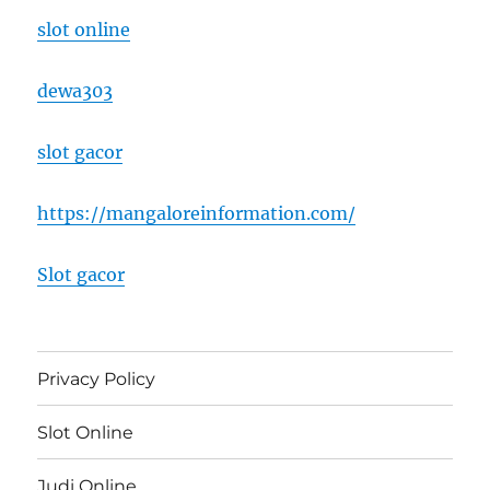
slot online
dewa303
slot gacor
https://mangaloreinformation.com/
Slot gacor
Privacy Policy
Slot Online
Judi Online