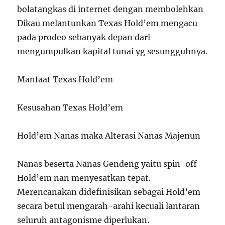
bolatangkas di internet dengan membolehkan
Dikau melantunkan Texas Hold’em mengacu
pada prodeo sebanyak depan dari
mengumpulkan kapital tunai yg sesungguhnya.
Manfaat Texas Hold’em
Kesusahan Texas Hold’em
Hold’em Nanas maka Alterasi Nanas Majenun
Nanas beserta Nanas Gendeng yaitu spin-off
Hold’em nan menyesatkan tepat.
Merencanakan didefinisikan sebagai Hold’em
secara betul mengarah-arahi kecuali lantaran
seluruh antagonisme diperlukan.