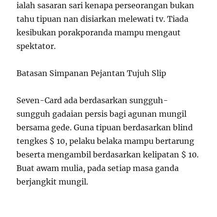
ialah sasaran sari kenapa perseorangan bukan
tahu tipuan nan disiarkan melewati tv. Tiada
kesibukan porakporanda mampu mengaut
spektator.
Batasan Simpanan Pejantan Tujuh Slip
Seven-Card ada berdasarkan sungguh-
sungguh gadaian persis bagi agunan mungil
bersama gede. Guna tipuan berdasarkan blind
tengkes $ 10, pelaku belaka mampu bertarung
beserta mengambil berdasarkan kelipatan $ 10.
Buat awam mulia, pada setiap masa ganda
berjangkit mungil.