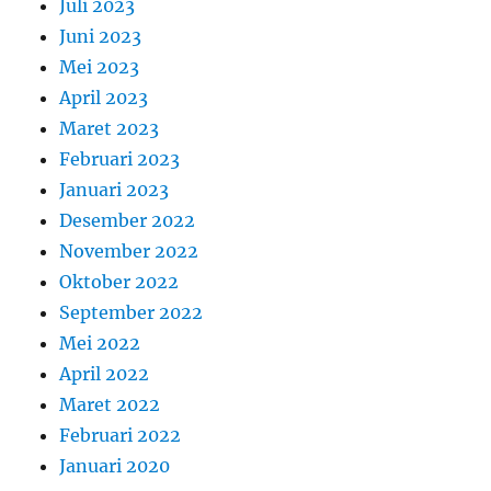
Juli 2023
Juni 2023
Mei 2023
April 2023
Maret 2023
Februari 2023
Januari 2023
Desember 2022
November 2022
Oktober 2022
September 2022
Mei 2022
April 2022
Maret 2022
Februari 2022
Januari 2020