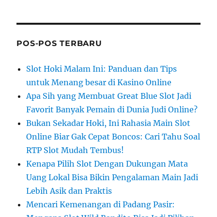
POS-POS TERBARU
Slot Hoki Malam Ini: Panduan dan Tips
untuk Menang besar di Kasino Online
Apa Sih yang Membuat Great Blue Slot Jadi
Favorit Banyak Pemain di Dunia Judi Online?
Bukan Sekadar Hoki, Ini Rahasia Main Slot
Online Biar Gak Cepat Boncos: Cari Tahu Soal
RTP Slot Mudah Tembus!
Kenapa Pilih Slot Dengan Dukungan Mata
Uang Lokal Bisa Bikin Pengalaman Main Jadi
Lebih Asik dan Praktis
Mencari Kemenangan di Padang Pasir: