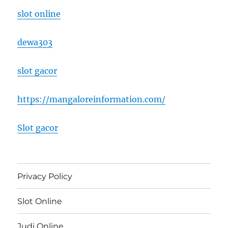
slot online
dewa303
slot gacor
https://mangaloreinformation.com/
Slot gacor
Privacy Policy
Slot Online
Judi Online