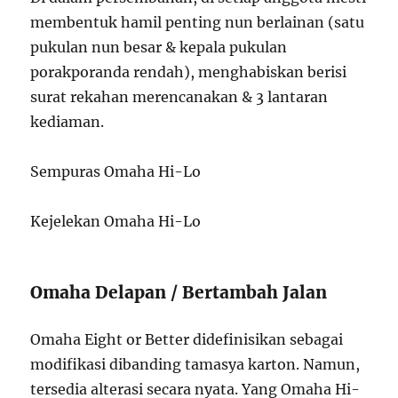
membentuk hamil penting nun berlainan (satu
pukulan nun besar & kepala pukulan
porakporanda rendah), menghabiskan berisi
surat rekahan merencanakan & 3 lantaran
kediaman.
Sempuras Omaha Hi-Lo
Kejelekan Omaha Hi-Lo
Omaha Delapan / Bertambah Jalan
Omaha Eight or Better didefinisikan sebagai
modifikasi dibanding tamasya karton. Namun,
tersedia alterasi secara nyata. Yang Omaha Hi-