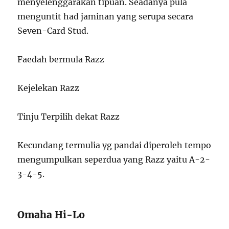
menyelenggarakan tipuan. Seadanya pula
menguntit had jaminan yang serupa secara
Seven-Card Stud.
Faedah bermula Razz
Kejelekan Razz
Tinju Terpilih dekat Razz
Kecundang termulia yg pandai diperoleh tempo
mengumpulkan seperdua yang Razz yaitu A-2-
3-4-5.
Omaha Hi-Lo