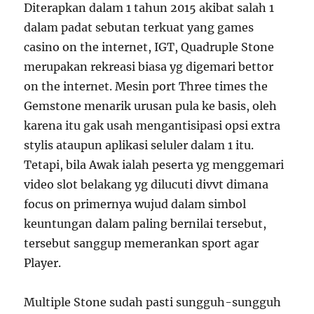
Diterapkan dalam 1 tahun 2015 akibat salah 1
dalam padat sebutan terkuat yang games
casino on the internet, IGT, Quadruple Stone
merupakan rekreasi biasa yg digemari bettor
on the internet. Mesin port Three times the
Gemstone menarik urusan pula ke basis, oleh
karena itu gak usah mengantisipasi opsi extra
stylis ataupun aplikasi seluler dalam 1 itu.
Tetapi, bila Awak ialah peserta yg menggemari
video slot belakang yg dilucuti divvt dimana
focus on primernya wujud dalam simbol
keuntungan dalam paling bernilai tersebut,
tersebut sanggup memerankan sport agar
Player.
Multiple Stone sudah pasti sungguh-sungguh