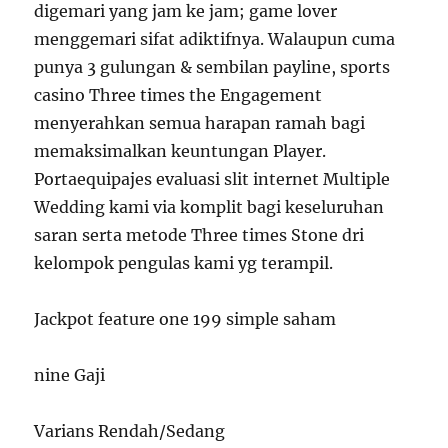
digemari yang jam ke jam; game lover
menggemari sifat adiktifnya. Walaupun cuma
punya 3 gulungan & sembilan payline, sports
casino Three times the Engagement
menyerahkan semua harapan ramah bagi
memaksimalkan keuntungan Player.
Portaequipajes evaluasi slit internet Multiple
Wedding kami via komplit bagi keseluruhan
saran serta metode Three times Stone dri
kelompok pengulas kami yg terampil.
Jackpot feature one 199 simple saham
nine Gaji
Varians Rendah/Sedang