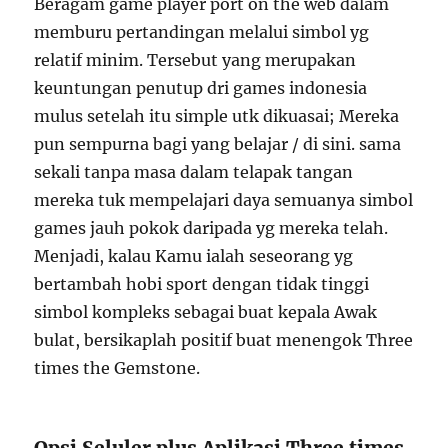
Beragam game player port on the web dalam
memburu pertandingan melalui simbol yg
relatif minim. Tersebut yang merupakan
keuntungan penutup dri games indonesia
mulus setelah itu simple utk dikuasai; Mereka
pun sempurna bagi yang belajar / di sini. sama
sekali tanpa masa dalam telapak tangan
mereka tuk mempelajari daya semuanya simbol
games jauh pokok daripada yg mereka telah.
Menjadi, kalau Kamu ialah seseorang yg
bertambah hobi sport dengan tidak tinggi
simbol kompleks sebagai buat kepala Awak
bulat, bersikaplah positif buat menengok Three
times the Gemstone.