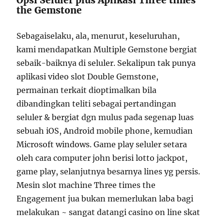
Opsi Seluler plus Aplikasi Three times
the Gemstone
Sebagaiselaku, ala, menurut, keseluruhan,
kami mendapatkan Multiple Gemstone bergiat
sebaik-baiknya di seluler. Sekalipun tak punya
aplikasi video slot Double Gemstone,
permainan terkait dioptimalkan bila
dibandingkan teliti sebagai pertandingan
seluler & bergiat dgn mulus pada segenap luas
sebuah iOS, Android mobile phone, kemudian
Microsoft windows. Game play seluler setara
oleh cara computer john berisi lotto jackpot,
game play, selanjutnya besarnya lines yg persis.
Mesin slot machine Three times the
Engagement jua bukan memerlukan laba bagi
melakukan ~ sangat datangi casino on line skat