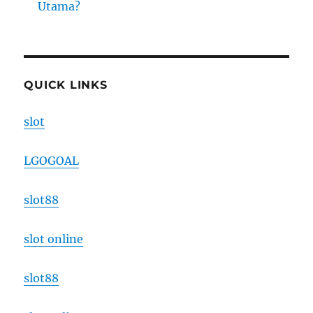
Utama?
QUICK LINKS
slot
LGOGOAL
slot88
slot online
slot88