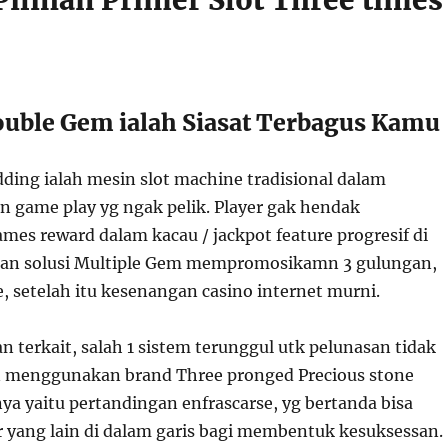
Pilihan Primer Slot Three times
ble Gem ialah Siasat Terbagus Kamu
ding ialah mesin slot machine tradisional dalam
game play yg ngak pelik. Player gak hendak
es reward dalam kacau / jackpot feature progresif di
aran solusi Multiple Gem mempromosikamn 3 gulungan,
, setelah itu kesenangan casino internet murni.
n terkait, salah 1 sistem terunggul utk pelunasan tidak
n menggunakan brand Three pronged Precious stone
nya yaitu pertandingan enfrascarse, yg bertanda bisa
 yang lain di dalam garis bagi membentuk kesuksessan.