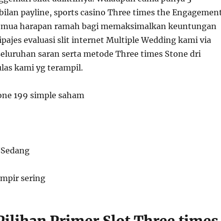
ilan payline, sports casino Three times the Engagemen
mua harapan ramah bagi memaksimalkan keuntungan
ipajes evaluasi slit internet Multiple Wedding kami via
seluruhan saran serta metode Three times Stone dri
as kami yg terampil.
 one 199 simple saham
/Sedang
mpir sering