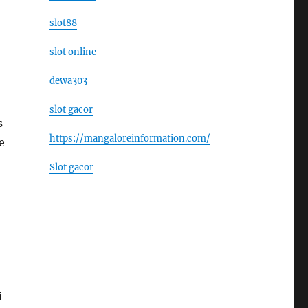
slot88
slot online
dewa303
slot gacor
s
https://mangaloreinformation.com/
e
Slot gacor
i