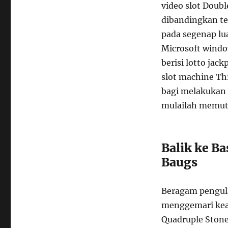
video slot Doub
dibandingkan tel
pada segenap lu
Microsoft windo
berisi lotto jac
slot machine Th
bagi melakukan 
mulailah memuta
Balik ke B
Baugs
Beragam pengul
menggemari keah
Quadruple Stone