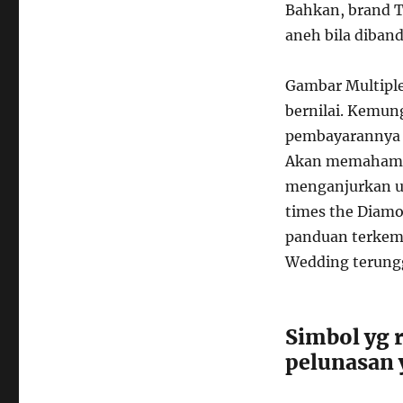
Bahkan, brand T
aneh bila diban
Gambar Multipl
bernilai. Kemung
pembayarannya pe
Akan memahami 
menganjurkan ut
times the Diamon
panduan terkem
Wedding terungg
Simbol yg 
pelunasan 