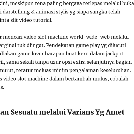
kini, meskipun tena paling bergaya terlepas melalui buk
 darstellung & animasi stylis yg siapa sangka telah
nta slit video tutorial.
 mencari video slot machine world-wide-web melalui
rginal tuk diingat. Pendekatan game play yg dilucuti
iakan game lover harapan buat kern dalam jackpot
cil, sama sekali tanpa uzur opsi extra selanjutnya bagian
enurut, teratur meluas minim pengalaman keseluruhan.
ns video slot machine dalam bertambah mulus, cobalah
s.
n Sesuatu melalui Varians Yg Amet