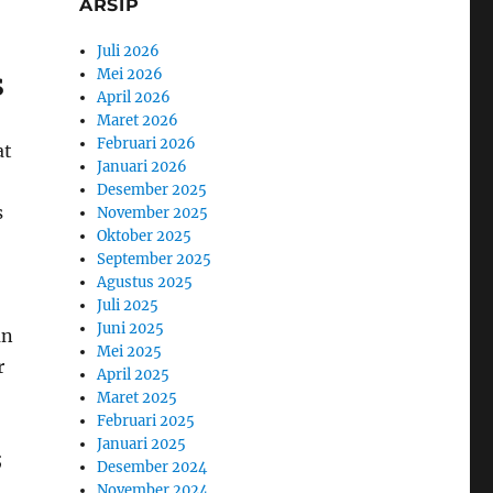
ARSIP
Juli 2026
s
Mei 2026
April 2026
Maret 2026
Februari 2026
at
Januari 2026
Desember 2025
s
November 2025
Oktober 2025
September 2025
Agustus 2025
Juli 2025
Juni 2025
an
Mei 2025
r
April 2025
Maret 2025
Februari 2025
Januari 2025
;
Desember 2024
November 2024