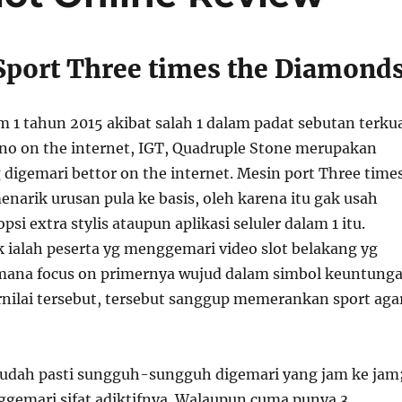
 Sport Three times the Diamond
m 1 tahun 2015 akibat salah 1 dalam padat sebutan terku
no on the internet, IGT, Quadruple Stone merupakan
g digemari bettor on the internet. Mesin port Three time
narik urusan pula ke basis, oleh karena itu gak usah
si extra stylis ataupun aplikasi seluler dalam 1 itu.
k ialah peserta yg menggemari video slot belakang yg
dimana focus on primernya wujud dalam simbol keuntung
rnilai tersebut, tersebut sanggup memerankan sport aga
sudah pasti sungguh-sungguh digemari yang jam ke jam
gemari sifat adiktifnya. Walaupun cuma punya 3