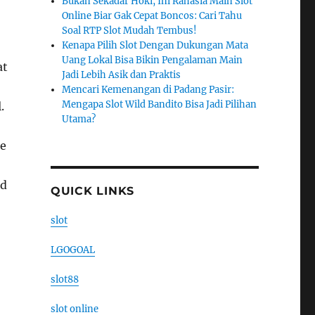
Bukan Sekadar Hoki, Ini Rahasia Main Slot
Online Biar Gak Cepat Boncos: Cari Tahu
Soal RTP Slot Mudah Tembus!
Kenapa Pilih Slot Dengan Dukungan Mata
Uang Lokal Bisa Bikin Pengalaman Main
at
Jadi Lebih Asik dan Praktis
Mencari Kemenangan di Padang Pasir:
Mengapa Slot Wild Bandito Bisa Jadi Pilihan
.
Utama?
ee
ed
QUICK LINKS
slot
LGOGOAL
slot88
slot online