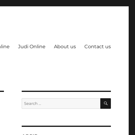
line
Judi Online
About us
Contact us
SEARCH
Search
for: