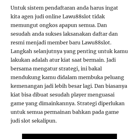
Untuk sistem pendaftaran anda harus ingat
kita agen judi online Lawu88slot tidak
memungut ongkos apapun semua. Dan
sesudah anda sukses laksanakan daftar dan
resmi menjadi member baru Lawu88slot.
Langkah selanjutnya yang penting untuk kamu
lakukan adalah atur kiat saat bermain. Jadi
bersama mengatur strategi, ini bakal
mendukung kamu didalam membuka peluang
kemenangan jadi lebih besar lagi. Dan biasanya
kiat bisa dibuat sesudah player menguasai
game yang dimainkannya. Strategi diperlukan
untuk semua permainan bahkan pada game
judi slot sekalipun.