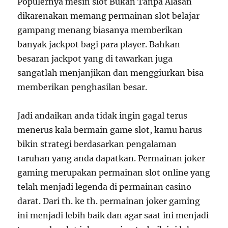
Populernya mesin slot Bukan Tanpa Alasan
dikarenakan memang permainan slot belajar
gampang menang biasanya memberikan
banyak jackpot bagi para player. Bahkan
besaran jackpot yang di tawarkan juga
sangatlah menjanjikan dan menggiurkan bisa
memberikan penghasilan besar.
Jadi andaikan anda tidak ingin gagal terus
menerus kala bermain game slot, kamu harus
bikin strategi berdasarkan pengalaman
taruhan yang anda dapatkan. Permainan joker
gaming merupakan permainan slot online yang
telah menjadi legenda di permainan casino
darat. Dari th. ke th. permainan joker gaming
ini menjadi lebih baik dan agar saat ini menjadi