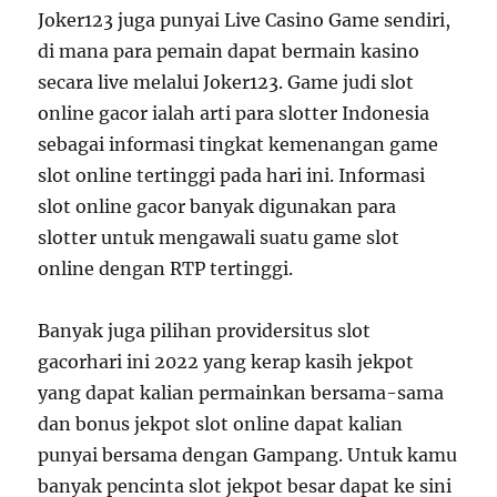
Joker123 juga punyai Live Casino Game sendiri,
di mana para pemain dapat bermain kasino
secara live melalui Joker123. Game judi slot
online gacor ialah arti para slotter Indonesia
sebagai informasi tingkat kemenangan game
slot online tertinggi pada hari ini. Informasi
slot online gacor banyak digunakan para
slotter untuk mengawali suatu game slot
online dengan RTP tertinggi.
Banyak juga pilihan providersitus slot
gacorhari ini 2022 yang kerap kasih jekpot
yang dapat kalian permainkan bersama-sama
dan bonus jekpot slot online dapat kalian
punyai bersama dengan Gampang. Untuk kamu
banyak pencinta slot jekpot besar dapat ke sini