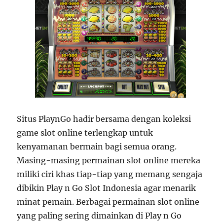
Situs PlaynGo hadir bersama dengan koleksi
game slot online terlengkap untuk
kenyamanan bermain bagi semua orang.
Masing-masing permainan slot online mereka
miliki ciri khas tiap-tiap yang memang sengaja
dibikin Play n Go Slot Indonesia agar menarik
minat pemain. Berbagai permainan slot online
yang paling sering dimainkan di Play n Go