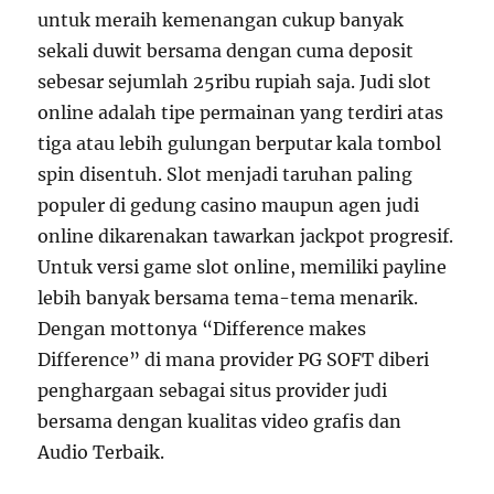
untuk meraih kemenangan cukup banyak
sekali duwit bersama dengan cuma deposit
sebesar sejumlah 25ribu rupiah saja. Judi slot
online adalah tipe permainan yang terdiri atas
tiga atau lebih gulungan berputar kala tombol
spin disentuh. Slot menjadi taruhan paling
populer di gedung casino maupun agen judi
online dikarenakan tawarkan jackpot progresif.
Untuk versi game slot online, memiliki payline
lebih banyak bersama tema-tema menarik.
Dengan mottonya “Difference makes
Difference” di mana provider PG SOFT diberi
penghargaan sebagai situs provider judi
bersama dengan kualitas video grafis dan
Audio Terbaik.