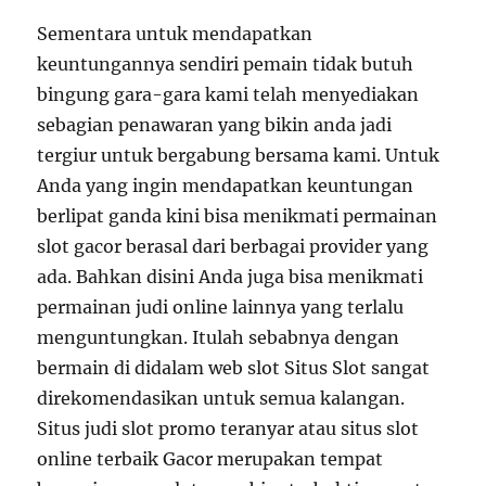
Sementara untuk mendapatkan
keuntungannya sendiri pemain tidak butuh
bingung gara-gara kami telah menyediakan
sebagian penawaran yang bikin anda jadi
tergiur untuk bergabung bersama kami. Untuk
Anda yang ingin mendapatkan keuntungan
berlipat ganda kini bisa menikmati permainan
slot gacor berasal dari berbagai provider yang
ada. Bahkan disini Anda juga bisa menikmati
permainan judi online lainnya yang terlalu
menguntungkan. Itulah sebabnya dengan
bermain di didalam web slot Situs Slot sangat
direkomendasikan untuk semua kalangan.
Situs judi slot promo teranyar atau situs slot
online terbaik Gacor merupakan tempat