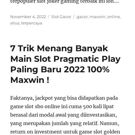
terpopuler slot joker gaming terbaik ini loh.…
Posted
Categories
Tags
November 4, 2022
Slot Gacor
gacor
,
maxwin
,
online
,
on
situs
,
terpercaya
7 Trik Menang Banyak
Main Slot Pragmatic Play
Paling Baru 2022 100%
Maxwin !
Faktanya, jackpot yang bisa didapatkan pada
game slot sbo online ini cuma 500 kali lipat
berasal dari modal awal yang diinvestasikan,
yang merupakan jumlah yang relatif. Namun,
return on investment untuk game slot golden