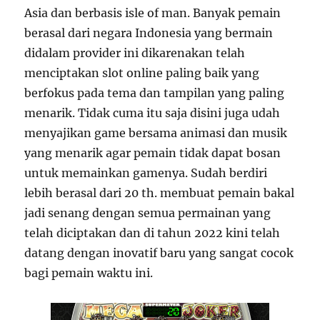
Asia dan berbasis isle of man. Banyak pemain
berasal dari negara Indonesia yang bermain
didalam provider ini dikarenakan telah
menciptakan slot online paling baik yang
berfokus pada tema dan tampilan yang paling
menarik. Tidak cuma itu saja disini juga udah
menyajikan game bersama animasi dan musik
yang menarik agar pemain tidak dapat bosan
untuk memainkan gamenya. Sudah berdiri
lebih berasal dari 20 th. membuat pemain bakal
jadi senang dengan semua permainan yang
telah diciptakan dan di tahun 2022 kini telah
datang dengan inovatif baru yang sangat cocok
bagi pemain waktu ini.