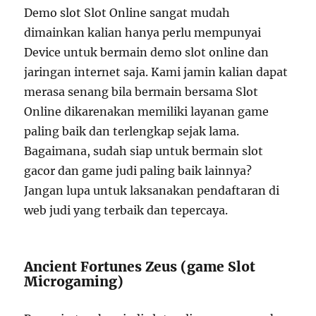
Demo slot Slot Online sangat mudah
dimainkan kalian hanya perlu mempunyai
Device untuk bermain demo slot online dan
jaringan internet saja. Kami jamin kalian dapat
merasa senang bila bermain bersama Slot
Online dikarenakan memiliki layanan game
paling baik dan terlengkap sejak lama.
Bagaimana, sudah siap untuk bermain slot
gacor dan game judi paling baik lainnya?
Jangan lupa untuk laksanakan pendaftaran di
web judi yang terbaik dan tepercaya.
Ancient Fortunes Zeus (game Slot
Microgaming)