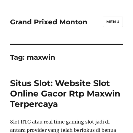
Grand Prixed Monton
MENU
Tag:
maxwin
Situs Slot: Website Slot
Online Gacor Rtp Maxwin
Terpercaya
Slot RTG atau real time gaming slot jadi di
antara provider yang telah berfokus di benua