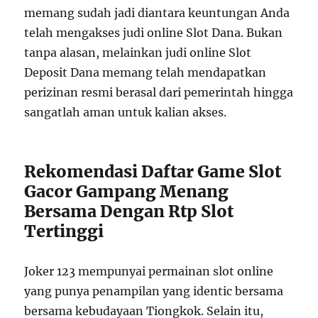
memang sudah jadi diantara keuntungan Anda
telah mengakses judi online Slot Dana. Bukan
tanpa alasan, melainkan judi online Slot
Deposit Dana memang telah mendapatkan
perizinan resmi berasal dari pemerintah hingga
sangatlah aman untuk kalian akses.
Rekomendasi Daftar Game Slot
Gacor Gampang Menang
Bersama Dengan Rtp Slot
Tertinggi
Joker 123 mempunyai permainan slot online
yang punya penampilan yang identic bersama
bersama kebudayaan Tiongkok. Selain itu,