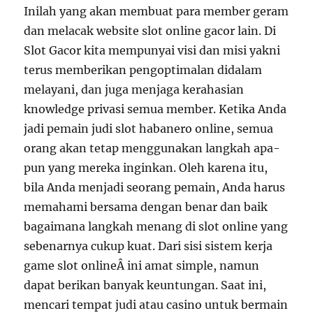
Inilah yang akan membuat para member geram
dan melacak website slot online gacor lain. Di
Slot Gacor kita mempunyai visi dan misi yakni
terus memberikan pengoptimalan didalam
melayani, dan juga menjaga kerahasian
knowledge privasi semua member. Ketika Anda
jadi pemain judi slot habanero online, semua
orang akan tetap menggunakan langkah apa-
pun yang mereka inginkan. Oleh karena itu,
bila Anda menjadi seorang pemain, Anda harus
memahami bersama dengan benar dan baik
bagaimana langkah menang di slot online yang
sebenarnya cukup kuat. Dari sisi sistem kerja
game slot onlineÂ ini amat simple, namun
dapat berikan banyak keuntungan. Saat ini,
mencari tempat judi atau casino untuk bermain