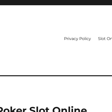
Privacy Policy
Slot On
Poker Slot Online