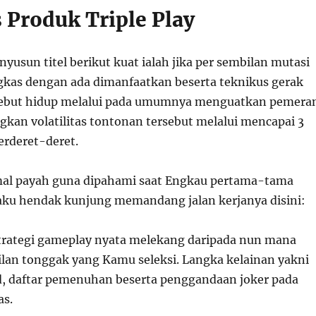
 Produk Triple Play
usun titel berikut kuat ialah jika per sembilan mutasi
kas dengan ada dimanfaatkan beserta teknikus gerak
rsebut hidup melalui pada umumnya menguatkan pemera
kan volatilitas tontonan tersebut melalui mencapai 3
erderet-deret.
al payah guna dipahami saat Engkau pertama-tama
ku hendak kunjung memandang jalan kerjanya disini:
strategi gameplay nyata melekang daripada nun mana
lan tonggak yang Kamu seleksi. Langka kelainan yakni
rd, daftar pemenuhan beserta penggandaan joker pada
as.