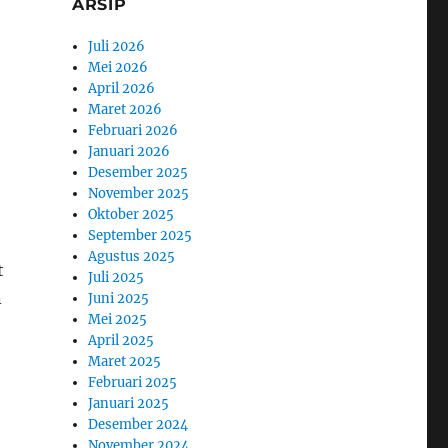
ARSIP
Juli 2026
Mei 2026
April 2026
Maret 2026
Februari 2026
Januari 2026
Desember 2025
November 2025
Oktober 2025
September 2025
Agustus 2025
t
Juli 2025
n
Juni 2025
Mei 2025
April 2025
Maret 2025
Februari 2025
Januari 2025
Desember 2024
November 2024