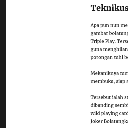
Teknikus
Apa pun nun meny
gambar bolatang
Triple Play. Te
guna menghilang
potongan tahi b
Mekaniknya ram
membuka, siap a
Tersebut ialah 
dibanding sembi
wild playing ca
Joker Bolatangk