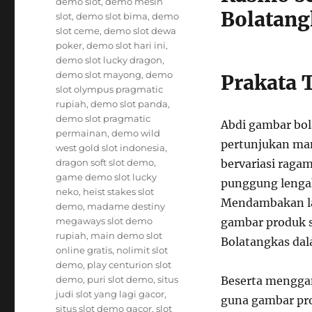
demo slot
,
demo mesin
Bolatang
slot
,
demo slot bima
,
demo
slot ceme
,
demo slot dewa
poker
,
demo slot hari ini
,
demo slot lucky dragon
,
demo slot mayong
,
demo
Prakata 
slot olympus pragmatic
rupiah
,
demo slot panda
,
demo slot pragmatic
Abdi gambar bol
permainan
,
demo wild
pertunjukan ma
west gold slot indonesia
,
dragon soft slot demo
,
bervariasi raga
game demo slot lucky
punggung lengah
neko
,
heist stakes slot
Mendambakan lan
demo
,
madame destiny
megaways slot demo
gambar produk s
rupiah
,
main demo slot
Bolatangkas dal
online gratis
,
nolimit slot
demo
,
play centurion slot
demo
,
puri slot demo
,
situs
Beserta menggan
judi slot yang lagi gacor
,
guna gambar pr
situs slot demo gacor
,
slot