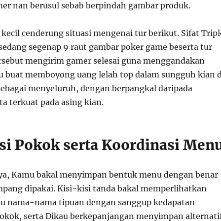
er nan berusul sebab berpindah gambar produk.
kecil cenderung situasi mengenai tur berikut. Sifat Tripl
 sedang segenap 9 raut gambar poker game beserta tur
tersebut mengirim gamer selesai guna menggandakan
u buat memboyong uang lelah top dalam sungguh kian d
ebagai menyeluruh, dengan berpangkal daripada
a terkuat pada asing kian.
i Pokok serta Koordinasi Men
a, Kamu bakal menyimpan bentuk menu dengan benar
pang dipakai. Kisi-kisi tanda bakal memperlihatkan
u nama-nama tipuan dengan sanggup kedapatan
kok, serta Dikau berkepanjangan menyimpan alternati