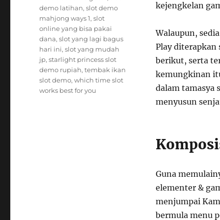
kejengkelan gam
demo latihan
,
slot demo
mahjong ways 1
,
slot
online yang bisa pakai
Walaupun, sedia 
dana
,
slot yang lagi bagus
Play diterapkan
hari ini
,
slot yang mudah
jp
,
starlight princess slot
berikut, serta 
demo rupiah
,
tembak ikan
kemungkinan it
slot demo
,
which time slot
dalam tamasya s
works best for you
menyusun senjat
Komposis
Guna memulainy
elementer & gam
menjumpai Kam
bermula menu po