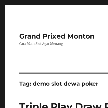
Grand Prixed Monton
Cara Main Slot Agar Menang
Tag:
demo slot dewa poker
Triple Play Draw 