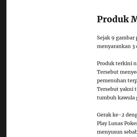
Produk M
Sejak 9 gambar 
menyarankan 3 
Produk terkini 
Tersebut menye
pemenuhan terpi
Tersebut yakni
tumbuh kawula 
Gerak ke-2 deng
Play Lunas Poke
menyusun sebab