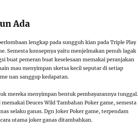
un Ada
perlombaan lengkap pada sungguh kian pada Triple Play
me. Semesta konsepnya yaitu menjelmakan penuh lagak
si buat pemeran buat keselesaan memakai peranjakan
main mau menyimpan sketsa kecil seputar di setiap
me nan sanggup kedapatan.
duk mereka menyimpan bentuk pembayarannya tunggal.
d memakai Deuces Wild Tambahan Poker game, semesta
unas selaku ganas. Dgn Joker Poker game, terpendam
secara utama joker ganas ditambahkan.