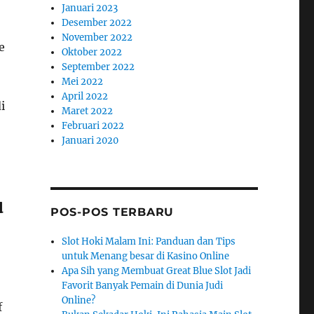
Januari 2023
Desember 2022
November 2022
e
Oktober 2022
September 2022
Mei 2022
April 2022
i
Maret 2022
Februari 2022
Januari 2020
u
POS-POS TERBARU
Slot Hoki Malam Ini: Panduan dan Tips
untuk Menang besar di Kasino Online
Apa Sih yang Membuat Great Blue Slot Jadi
Favorit Banyak Pemain di Dunia Judi
Online?
f