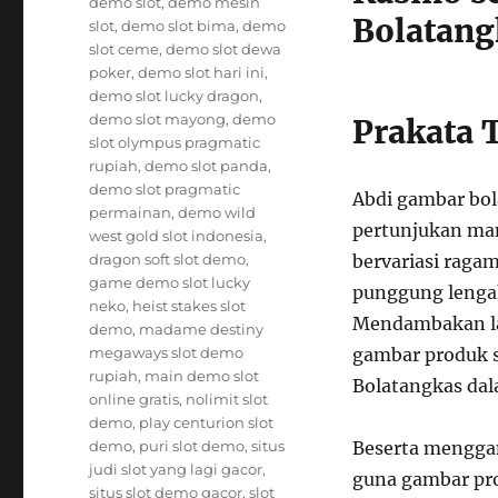
demo slot
,
demo mesin
Bolatang
slot
,
demo slot bima
,
demo
slot ceme
,
demo slot dewa
poker
,
demo slot hari ini
,
demo slot lucky dragon
,
demo slot mayong
,
demo
Prakata 
slot olympus pragmatic
rupiah
,
demo slot panda
,
demo slot pragmatic
Abdi gambar bol
permainan
,
demo wild
pertunjukan ma
west gold slot indonesia
,
dragon soft slot demo
,
bervariasi raga
game demo slot lucky
punggung lengah
neko
,
heist stakes slot
Mendambakan lan
demo
,
madame destiny
megaways slot demo
gambar produk s
rupiah
,
main demo slot
Bolatangkas dal
online gratis
,
nolimit slot
demo
,
play centurion slot
demo
,
puri slot demo
,
situs
Beserta menggan
judi slot yang lagi gacor
,
guna gambar pr
situs slot demo gacor
,
slot