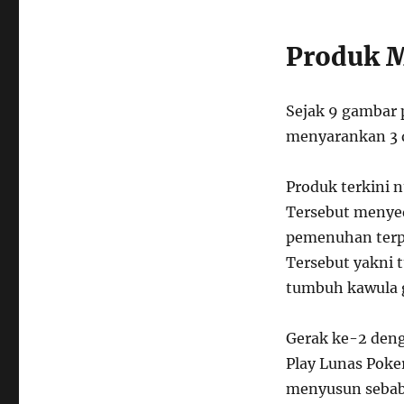
Produk M
Sejak 9 gambar 
menyarankan 3 
Produk terkini 
Tersebut menye
pemenuhan terpi
Tersebut yakni
tumbuh kawula 
Gerak ke-2 deng
Play Lunas Poke
menyusun sebab