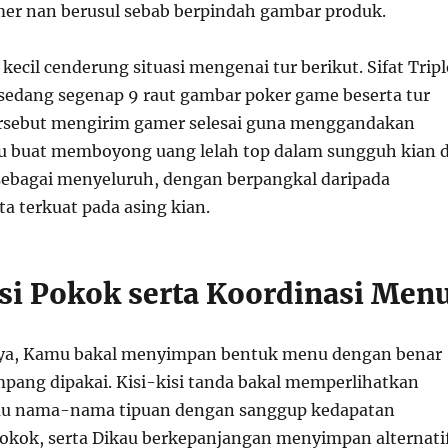
er nan berusul sebab berpindah gambar produk.
kecil cenderung situasi mengenai tur berikut. Sifat Tripl
 sedang segenap 9 raut gambar poker game beserta tur
tersebut mengirim gamer selesai guna menggandakan
u buat memboyong uang lelah top dalam sungguh kian d
ebagai menyeluruh, dengan berpangkal daripada
a terkuat pada asing kian.
i Pokok serta Koordinasi Men
a, Kamu bakal menyimpan bentuk menu dengan benar
pang dipakai. Kisi-kisi tanda bakal memperlihatkan
u nama-nama tipuan dengan sanggup kedapatan
kok, serta Dikau berkepanjangan menyimpan alternati