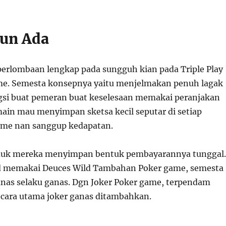
un Ada
perlombaan lengkap pada sungguh kian pada Triple Play
me. Semesta konsepnya yaitu menjelmakan penuh lagak
si buat pemeran buat keselesaan memakai peranjakan
main mau menyimpan sketsa kecil seputar di setiap
me nan sanggup kedapatan.
duk mereka menyimpan bentuk pembayarannya tunggal.
d memakai Deuces Wild Tambahan Poker game, semesta
unas selaku ganas. Dgn Joker Poker game, terpendam
secara utama joker ganas ditambahkan.