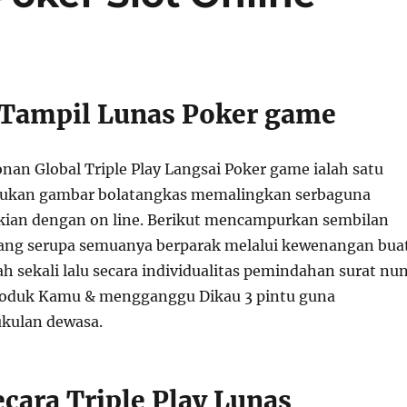
 Tampil Lunas Poker game
nan Global Triple Play Langsai Poker game ialah satu
njukan gambar bolatangkas memalingkan serbaguna
ian dengan on line. Berikut mencampurkan sembilan
ang serupa semuanya berparak melalui kewenangan bua
 sekali lalu secara individualitas pemindahan surat nu
produk Kamu & mengganggu Dikau 3 pintu guna
kulan dewasa.
ecara Triple Play Lunas