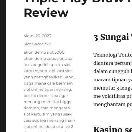
Review
3 Sungai
Posted
Maret 20, 2023
on
Categories
Slot Gacor 777
Tags
akun demo slot 5000
,
Teknologi Tonto
akun demo zeus slot
,
apa
diantara pertu
itu slot guild
,
apa itu slot
kartu hybrid
,
aplikasi slot
dalam sungguh k
yang menghasilkan uang
,
macam tipuan y
bagaimana cara bermain
memutar 3 lengah
slot online agar menang
,
bo slot demo
,
cara agar
me volatilitas 
menang main slot higgs
menghantam pu
domino
,
cara mengatasi
slot kartu sim yang rusak
,
cara supaya menang main
slot online
,
dead or alive 2
Kasino s