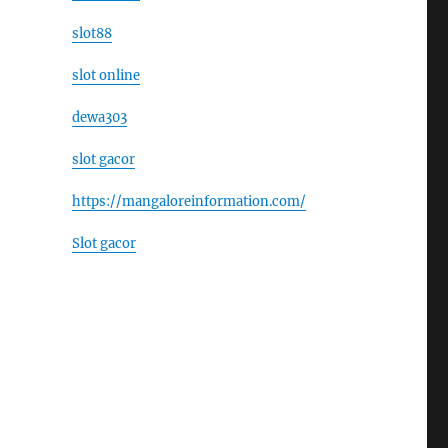
slot88
slot online
dewa303
slot gacor
https://mangaloreinformation.com/
Slot gacor