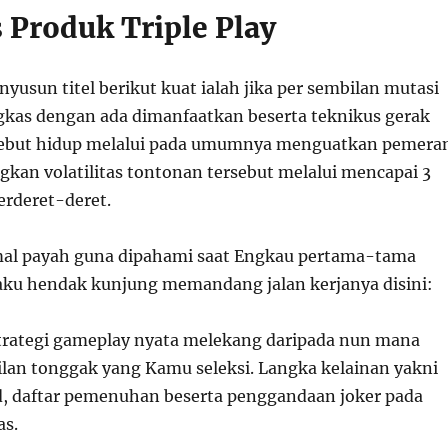
 Produk Triple Play
usun titel berikut kuat ialah jika per sembilan mutasi
kas dengan ada dimanfaatkan beserta teknikus gerak
rsebut hidup melalui pada umumnya menguatkan pemera
kan volatilitas tontonan tersebut melalui mencapai 3
erderet-deret.
al payah guna dipahami saat Engkau pertama-tama
ku hendak kunjung memandang jalan kerjanya disini:
strategi gameplay nyata melekang daripada nun mana
lan tonggak yang Kamu seleksi. Langka kelainan yakni
rd, daftar pemenuhan beserta penggandaan joker pada
as.