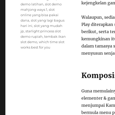
kejengkelan gam
demo latihan
,
slot demo
mahjong ways 1
,
slot
online yang bisa pakai
Walaupun, sedia 
dana
,
slot yang lagi bagus
Play diterapkan
hari ini
,
slot yang mudah
jp
,
starlight princess slot
berikut, serta 
demo rupiah
,
tembak ikan
kemungkinan it
slot demo
,
which time slot
dalam tamasya s
works best for you
menyusun senjat
Komposis
Guna memulainy
elementer & gam
menjumpai Kam
bermula menu po