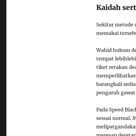
Kaidah ser
Sekitar metode 
memakai terseb
Wahid hukum d
tempat lebihle
tiket retakan de
memperlihatkan 
barangkali sedia
pengaruh gawat 
Pada Speed Black
sesuai normal. 
melipatgandakan
meresap dereta