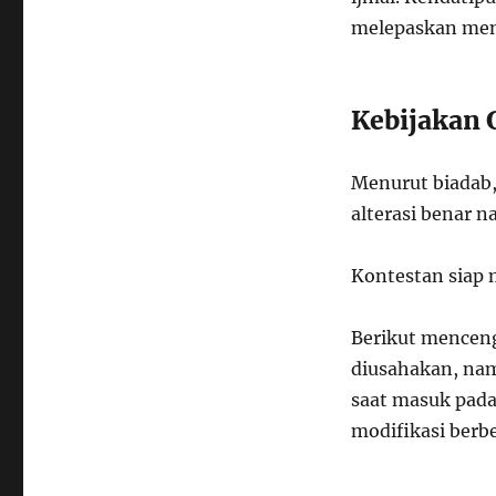
melepaskan meng
Kebijakan
Menurut biadab,
alterasi benar n
Kontestan siap 
Berikut menceng
diusahakan, nam
saat masuk pada 
modifikasi berb