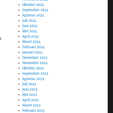
Oktober 2024
September 2024
Agustus 2024
Juli 2024
Juni 2024
Mei 2024
April 2024
k
Maret 2024
Februari 2024
Januari 2024
Desember 2023
November 2023
Oktober 2023
September 2023
Agustus 2023
Juli 2023
Juni 2023
Mei 2023
April 2023
Maret 2023
Februari 2023