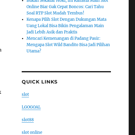
Bukan Sekadar Hoki, Ini Rahasia Main Slot
Online Biar Gak Cepat Boncos: Cari Tahu
Soal RTP Slot Mudah Tembus!
Kenapa Pilih Slot Dengan Dukungan Mata
Uang Lokal Bisa Bikin Pengalaman Main
Jadi Lebih Asik dan Praktis
Mencari Kemenangan di Padang Pasir:
Mengapa Slot Wild Bandito Bisa Jadi Pilihan
a
Utama?
QUICK LINKS
k
slot
LGOGOAL
slot88
slot online