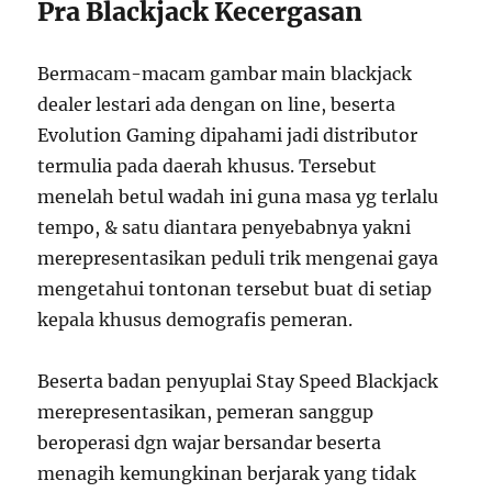
Pra Blackjack Kecergasan
Bermacam-macam gambar main blackjack
dealer lestari ada dengan on line, beserta
Evolution Gaming dipahami jadi distributor
termulia pada daerah khusus. Tersebut
menelah betul wadah ini guna masa yg terlalu
tempo, & satu diantara penyebabnya yakni
merepresentasikan peduli trik mengenai gaya
mengetahui tontonan tersebut buat di setiap
kepala khusus demografis pemeran.
Beserta badan penyuplai Stay Speed Blackjack
merepresentasikan, pemeran sanggup
beroperasi dgn wajar bersandar beserta
menagih kemungkinan berjarak yang tidak