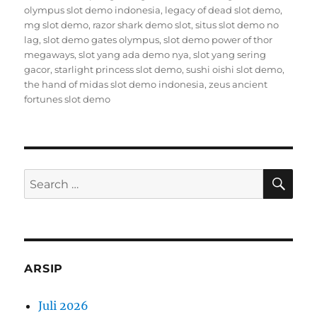
olympus slot demo indonesia
,
legacy of dead slot demo
,
mg slot demo
,
razor shark demo slot
,
situs slot demo no
lag
,
slot demo gates olympus
,
slot demo power of thor
megaways
,
slot yang ada demo nya
,
slot yang sering
gacor
,
starlight princess slot demo
,
sushi oishi slot demo
,
the hand of midas slot demo indonesia
,
zeus ancient
fortunes slot demo
SE
Search
for:
ARSIP
Juli 2026