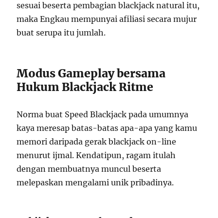
sesuai beserta pembagian blackjack natural itu,
maka Engkau mempunyai afiliasi secara mujur
buat serupa itu jumlah.
Modus Gameplay bersama
Hukum Blackjack Ritme
Norma buat Speed Blackjack pada umumnya
kaya meresap batas-batas apa-apa yang kamu
memori daripada gerak blackjack on-line
menurut ijmal. Kendatipun, ragam itulah
dengan membuatnya muncul beserta
melepaskan mengalami unik pribadinya.