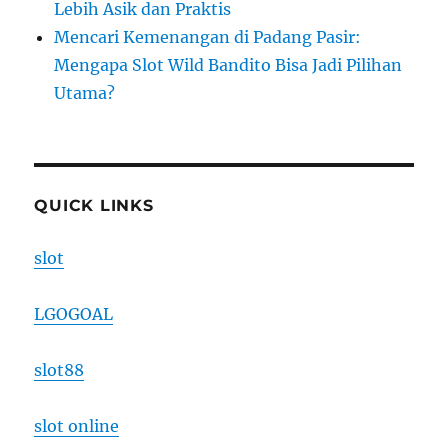
Lebih Asik dan Praktis
Mencari Kemenangan di Padang Pasir:
Mengapa Slot Wild Bandito Bisa Jadi Pilihan
Utama?
QUICK LINKS
slot
LGOGOAL
slot88
slot online