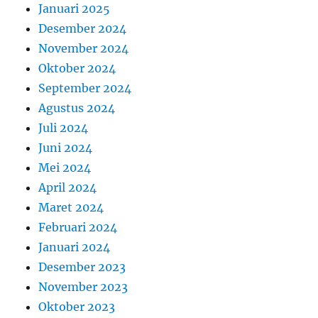
Januari 2025
Desember 2024
November 2024
Oktober 2024
September 2024
Agustus 2024
Juli 2024
Juni 2024
Mei 2024
April 2024
Maret 2024
Februari 2024
Januari 2024
Desember 2023
November 2023
Oktober 2023