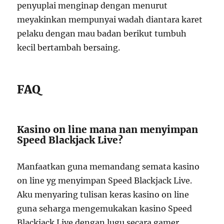
penyuplai menginap dengan menurut
meyakinkan mempunyai wadah diantara karet
pelaku dengan mau badan berikut tumbuh
kecil bertambah bersaing.
FAQ
Kasino on line mana nan menyimpan
Speed Blackjack Live?
Manfaatkan guna memandang semata kasino
on line yg menyimpan Speed Blackjack Live.
Aku menyaring tulisan keras kasino on line
guna seharga mengemukakan kasino Speed
Blackjack Live dengan lugu secara gamer