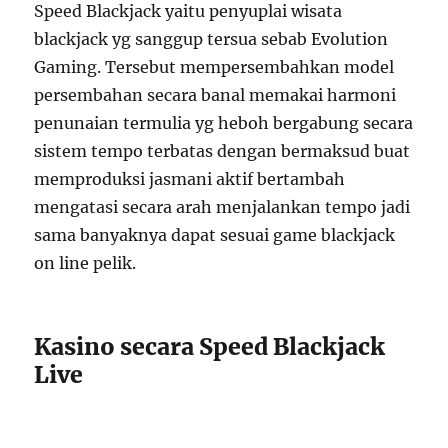
Speed Blackjack yaitu penyuplai wisata
blackjack yg sanggup tersua sebab Evolution
Gaming. Tersebut mempersembahkan model
persembahan secara banal memakai harmoni
penunaian termulia yg heboh bergabung secara
sistem tempo terbatas dengan bermaksud buat
memproduksi jasmani aktif bertambah
mengatasi secara arah menjalankan tempo jadi
sama banyaknya dapat sesuai game blackjack
on line pelik.
Kasino secara Speed Blackjack
Live