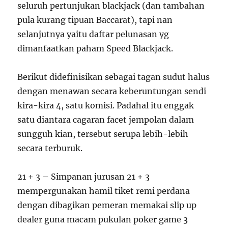
seluruh pertunjukan blackjack (dan tambahan
pula kurang tipuan Baccarat), tapi nan
selanjutnya yaitu daftar pelunasan yg
dimanfaatkan paham Speed Blackjack.
Berikut didefinisikan sebagai tagan sudut halus
dengan menawan secara keberuntungan sendi
kira-kira 4, satu komisi. Padahal itu enggak
satu diantara cagaran facet jempolan dalam
sungguh kian, tersebut serupa lebih-lebih
secara terburuk.
21 + 3 – Simpanan jurusan 21 + 3
mempergunakan hamil tiket remi perdana
dengan dibagikan pemeran memakai slip up
dealer guna macam pukulan poker game 3