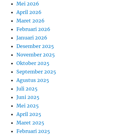
Mei 2026
April 2026
Maret 2026
Februari 2026
Januari 2026
Desember 2025
November 2025
Oktober 2025
September 2025
Agustus 2025
Juli 2025
Juni 2025
Mei 2025
April 2025
Maret 2025
Februari 2025