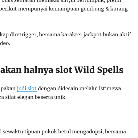
 buas sematan memakai sinyal bertumpuk, premi
 berikut mempunyai kemampuan gembung & kurang
ap diretrigger, bersama karakter jackpot bukan aktif
odeo.
akan halnya slot Wild Spells
rupakan
judi slot
dengan didesain melalui istimewa
a sifat elegan beserta unik.
i sewaktu tipuan pokok betul mengadopsi, bersama