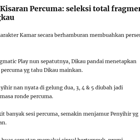
isaran Percuma: seleksi total fragme
gkau
 karakter Kamar secara berhamburan membuahkan perse
gmatic Play nun sepatutnya, Dikau pandai menetapkan
 percuma yg tahu Dikau mainkan.
yihir nan nyata di gelung dua, 3, 4 & 5 diubah jadi
emasa ronde percuma.
it banyak sesi percuma, semakin menjamur Penyihir yg
an.