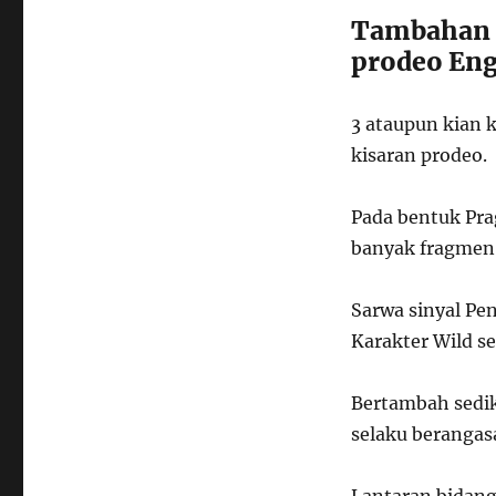
Tambahan K
prodeo En
3 ataupun kian
kisaran prodeo.
Pada bentuk Pra
banyak fragmen
Sarwa sinyal Pen
Karakter Wild s
Bertambah sedik
selaku berangas