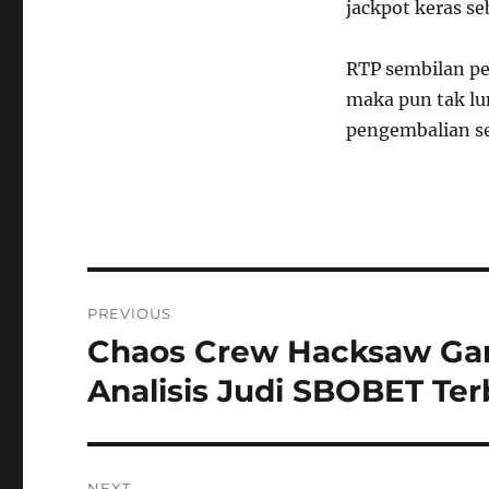
jackpot keras se
RTP sembilan pe
maka pun tak l
pengembalian se
Navigasi
PREVIOUS
pos
Chaos Crew Hacksaw Gam
Previous
post:
Analisis Judi SBOBET Ter
NEXT