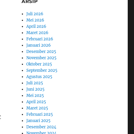
ARSIP
Juli 2026
Mei 2026
April 2026
Maret 2026
Februari 2026
Januari 2026
Desember 2025
November 2025
Oktober 2025
September 2025
Agustus 2025
Juli 2025
Juni 2025
Mei 2025
April 2025
Maret 2025
Februari 2025
€
Januari 2025
Desember 2024
November 2024