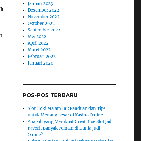
Januari 2023
n
Desember 2022
November 2022
Oktober 2022
September 2022
n
Mei 2022
April 2022
Maret 2022
Februari 2022
Januari 2020
POS-POS TERBARU
Slot Hoki Malam Ini: Panduan dan Tips
untuk Menang besar di Kasino Online
Apa Sih yang Membuat Great Blue Slot Jadi
Favorit Banyak Pemain di Dunia Judi
Online?