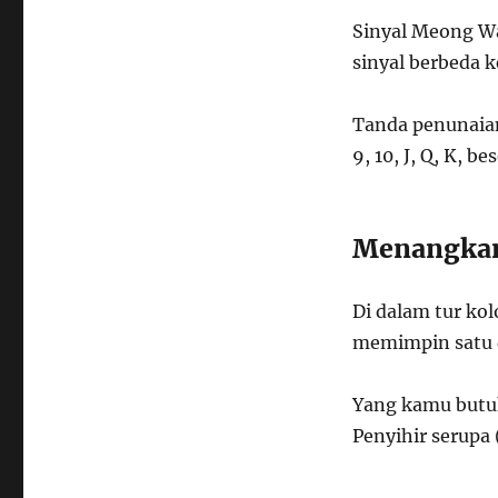
Sinyal Meong Wa
sinyal berbeda k
Tanda penunaian
9, 10, J, Q, K, 
Menangkan 
Di dalam tur ko
memimpin satu d
Yang kamu butuh
Penyihir serupa 