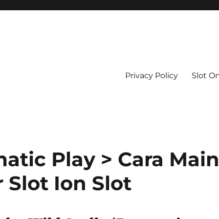
Privacy Policy
Slot On
atic Play > Cara Mai
Slot Ion Slot