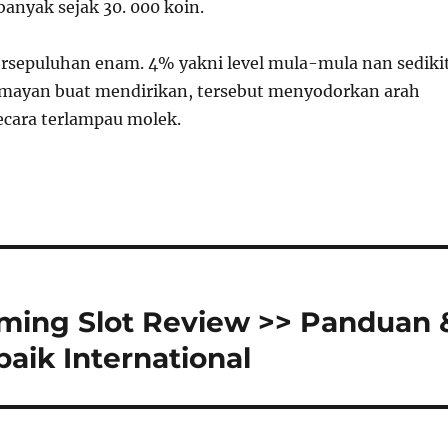
banyak sejak 30. 000 koin.
rsepuluhan enam. 4% yakni level mula-mula nan sedikit
umayan buat mendirikan, tersebut menyodorkan arah
cara terlampau molek.
ing Slot Review >> Panduan 
baik International