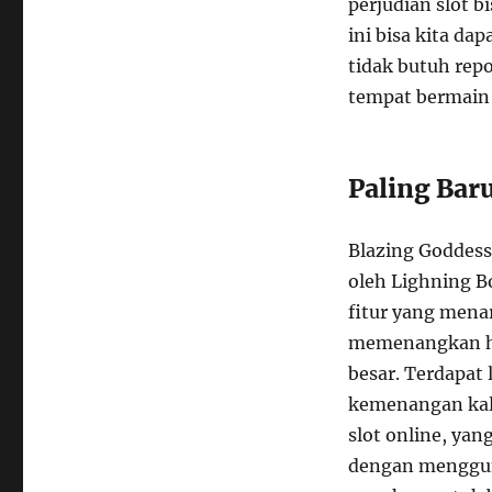
perjudian slot b
ini bisa kita d
tidak butuh repo
tempat bermain 
Paling Bar
Blazing Goddess
oleh Lighning Bo
fitur yang menar
memenangkan had
besar. Terdapat
kemenangan kali
slot online, ya
dengan mengguna