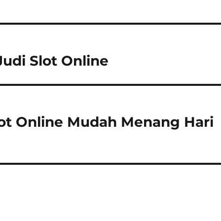
udi Slot Online
Slot Online Mudah Menang Hari