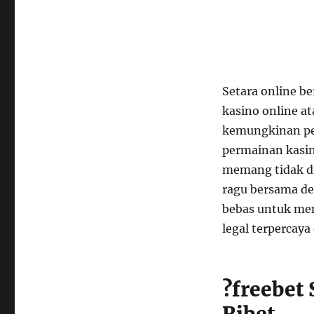
Setara online b
kasino online a
kemungkinan pe
permainan kasino
memang tidak di
ragu bersama de
bebas untuk men
legal terpercay
?freebet 