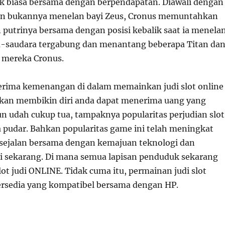
k biasa bersama dengan berpendapatan. Diawali dengan
lan bukannya menelan bayi Zeus, Cronus memuntahkan
 putrinya bersama dengan posisi kebalik saat ia menela
a-saudara tergabung dan menantang beberapa Titan da
 mereka Cronus.
erima kemenangan di dalam memainkan judi slot online
kan membikin diri anda dapat menerima uang yang
n udah cukup tua, tampaknya popularitas perjudian slot
a pudar. Bahkan popularitas game ini telah meningkat
 sejalan bersama dengan kemajuan teknologi dan
ti sekarang. Di mana semua lapisan penduduk sekarang
ot judi ONLINE. Tidak cuma itu, permainan judi slot
 tersedia yang kompatibel bersama dengan HP.