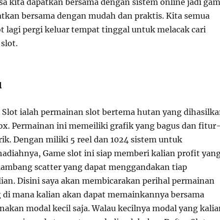
isa kita dapatkan bersama dengan sistem online jadi ga
apatkan bersama dengan mudah dan praktis. Kita semua
t lagi pergi keluar tempat tinggal untuk melacak cari
slot.
u
 Slot ialah permainan slot bertema hutan yang dihasilk
x. Permainan ini memeiliki grafik yang bagus dan fitur
ik. Dengan miliki 5 reel dan 1024 sistem untuk
iahnya, Game slot ini siap memberi kalian profit yan
 lambang scatter yang dapat menggandakan tiap
an. Disini saya akan membicarakan perihal permainan
ng di mana kalian akan dapat memainkannya bersama
kan modal kecil saja. Walau kecilnya modal yang kalia