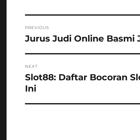
Navigasi
PREVIOUS
pos
Jurus Judi Online Basmi J
Previous
post:
NEXT
Slot88: Daftar Bocoran 
Next
post:
Ini