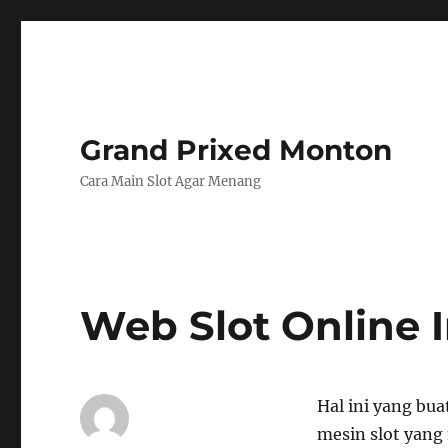
Grand Prixed Monton
Cara Main Slot Agar Menang
Web Slot Online 
Hal ini yang bu
mesin slot yang