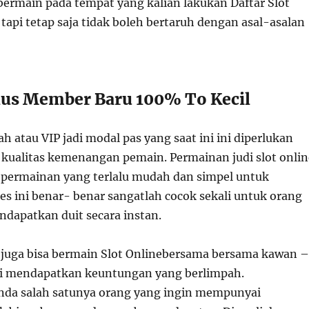
ermain pada tempat yang kalian lakukan Daftar Slot
 tapi tetap saja tidak boleh bertaruh dengan asal-asalan
us Member Baru 100% To Kecil
ah atau VIP jadi modal pas yang saat ini ini diperlukan
 kualitas kemenangan pemain. Permainan judi slot onlin
permainan yang terlalu mudah dan simpel untuk
s ini benar- benar sangatlah cocok sekali untuk orang
dapatkan duit secara instan.
an juga bisa bermain Slot Onlinebersama bersama kawan –
i mendapatkan keuntungan yang berlimpah.
da salah satunya orang yang ingin mempunyai