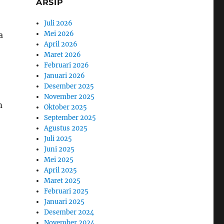
ARSIP
Juli 2026
Mei 2026
a
April 2026
Maret 2026
Februari 2026
Januari 2026
Desember 2025
November 2025
m
Oktober 2025
September 2025
Agustus 2025
Juli 2025
Juni 2025
Mei 2025
April 2025
Maret 2025
Februari 2025
Januari 2025
Desember 2024
November 2024